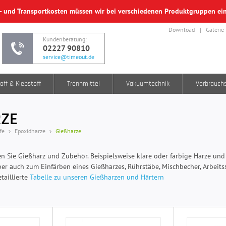
f- und Transportkosten müssen wir bei verschiedenen Produktgruppen e
Download
Galerie
Kundenberatung:
02227 90810
service@timeout.de
off & Klebstoff
Trennmittel
Vakuumtechnik
Verbrauch
ZE
fe
Epoxidharze
Gießharze
n Sie Gießharz und Zubehör. Beispielsweise klare oder farbige Harze und
ber auch zum Einfärben eines Gießharzes, Rührstäbe, Mischbecher, Arbeits
taillierte
Tabelle zu unseren Gießharzen und Härtern