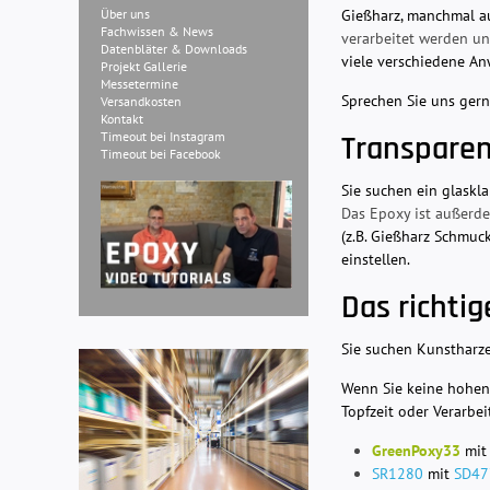
Gießharz, manchmal au
Über uns
Fachwissen & News
verarbeitet werden un
Datenbläter & Downloads
viele verschiedene An
Projekt Gallerie
Messetermine
Sprechen Sie uns gern
Versandkosten
Kontakt
Transparen
Timeout bei Instagram
Timeout bei Facebook
Sie suchen ein glaskl
Das Epoxy ist außer
(z.B. Gießharz Schmuc
einstellen.
Das richti
Sie suchen Kunstharze
Wenn Sie keine hohen 
Topfzeit oder Verarbe
GreenPoxy33
mi
SR1280
mit
SD47