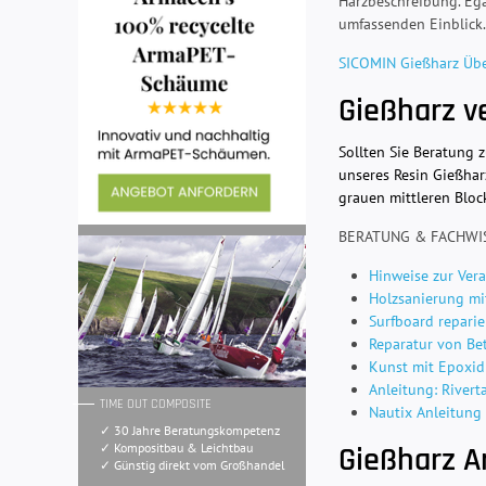
Harzbeschreibung. Ega
umfassenden Einblick.
SICOMIN Gießharz Übe
Gießharz v
Sollten Sie Beratung 
unseres Resin Gießhar
grauen mittleren Blo
BERATUNG & FACHWI
Hinweise zur Ver
Holzsanierung mi
Surfboard repari
Reparatur von Be
Kunst mit Epoxidh
Anleitung: Rivert
TIME OUT COMPOSITE
Nautix Anleitung
✓ 30 Jahre Beratungskompetenz
Gießharz 
✓ Kompositbau & Leichtbau
✓ Günstig direkt vom Großhandel