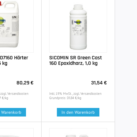
D7160 Härter
SICOMIN SR Green Cast
5 kg
160 Epoxidharz, 1,0 kg
80,29 €
31,54 €
 zzgl. Versandkosten
Inkl. 19% MwSt., zzgl. Versandkosten
/kg
Grundpreis:
/kg
7 €
31,54 €
n Warenkorb
In den Warenkorb