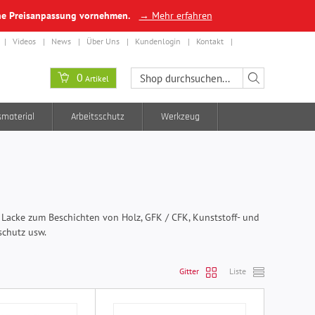
ine Preisanpassung vornehmen.
→ Mehr erfahren
Videos
News
Über Uns
Kundenlogin
Kontakt
0
Artikel
smaterial
Arbeitsschutz
Werkzeug
 Lacke zum Beschichten von Holz, GFK / CFK, Kunststoff- und
schutz usw.
Gitter
Liste