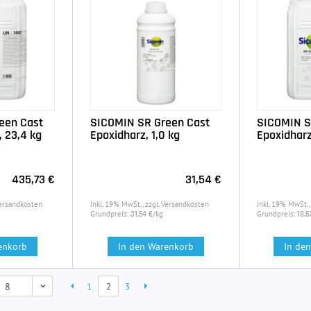
een Cast
SICOMIN SR Green Cast
SICOMIN S
, 23,4 kg
Epoxidharz, 1,0 kg
Epoxidharz
435,73 €
31,54 €
Versandkosten
Inkl. 19% MwSt., zzgl. Versandkosten
Inkl. 19% MwSt.,
Grundpreis:
/kg
Grundpreis:
31,54 €
18,6
enkorb
In den Warenkorb
In de
1
2
3