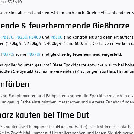
mit SD8610
arze sind aber mit anderen Härtern auch noch für eine Vielzahl anderer
ende & feuerhemmende Gießharze
e
PB170
,
PB250
,
PB400
und
PB600
sind kontrolliert und definiert aufs
len (170kg/
m³,
250kg/
m³,
400kg/
m³
und 600/m³). Die Harze entwickeln d
,
PB370i
sowie
PB570i
sind
gleichzeitig feuerhemmend eingestellt
.
en großer Volumen gesucht? Diese Epoxidharze entwickeln auch bei ho
sollten Sie Syntaktikschäume verwenden (Mischungen aus Harz, Härter und
infärben
von Farbpigmenten und Farbpasten können die Epoxidharze auch in diver
e um genug Farbe einzumischen. Messbecher und weiteres Zubehör finden
harz kaufen bei Time Out
rz und den zwei Komponenten (Harz und Härter) ist nicht immer einfach.
ie im Zweifelsfall immer auf Herstellerangaben und lassen Sie sich gerne