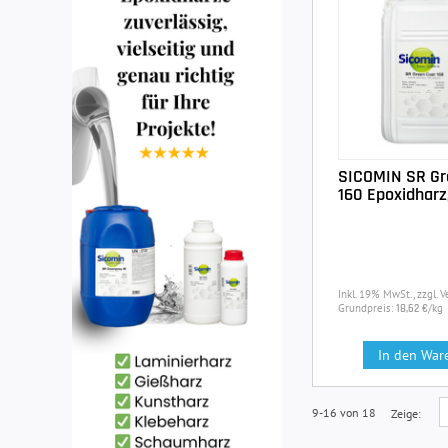
SICOMIN SR Gr
160 Epoxidharz
Inkl. 19% MwSt., zzgl. 
Grundpreis:
/kg
18,62 €
In den War
9-16 von 18
Zeige