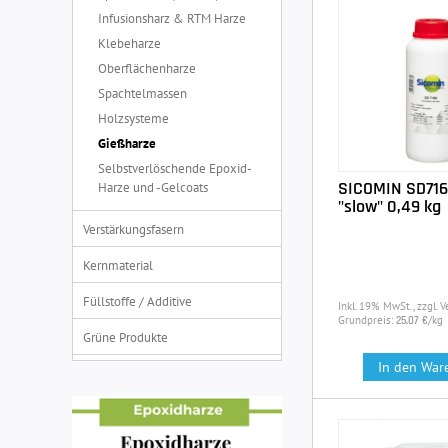
Infusionsharz & RTM Harze
Klebeharze
Oberflächenharze
Spachtelmassen
Holzsysteme
Gießharze
Selbstverlöschende Epoxid-
SICOMIN SD716
Harze und -Gelcoats
"slow" 0,49 kg
Verstärkungsfasern
Kernmaterial
Füllstoffe / Additive
Inkl. 19% MwSt., zzgl. 
Grundpreis:
/kg
25,07 €
Grüne Produkte
In den War