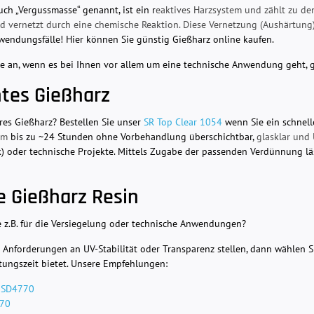
ch „Vergussmasse“ genannt, ist ein r
eaktives Harzsystem und zählt zu de
d vernetzt durch eine chemische Reaktion. Diese Vernetzung (Aushärtung) i
wendungsfälle! Hier können Sie günstig Gießharz online kaufen.
e an, wenn es bei Ihnen vor allem um eine technische Anwendung geht, g
tes Gießharz
ares Gießharz? Bestellen Sie unser
SR Top Clear 1054
wenn Sie ein schnel
dem
bis zu ~24 Stunden ohne Vorbehandlung überschichtbar,
glasklar und
k) oder technische Projekte. Mittels Zugabe der passenden Verdünnung läs
ge Gießharz Resin
 z.B. für die Versiegelung oder technische Anwendungen?
Anforderungen an UV-Stabilität oder Transparenz stellen, dann wählen Si
itungszeit bietet. Unsere Empfehlungen:
t
SD4770
70