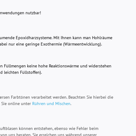
 Anwendungen nutzbar!
chäumende Epoxidharzsysteme. Mit Ihnen kann man Hohlräume
abei nur eine geringe Exothermie (Wärmeentwicklung).
hen Füllmengen keine hohe Reaktionswärme und widerstehen
 leichten Füllstoffen).
sen Farbtönen verarbeitet werden. Beachten Sie hierbei die
 Sie online unter
Rühren und Mischen
.
 Luftblasen können entstehen, ebenso wie Fehler beim
 von uns beraten. Sie erreichen uns während unserer