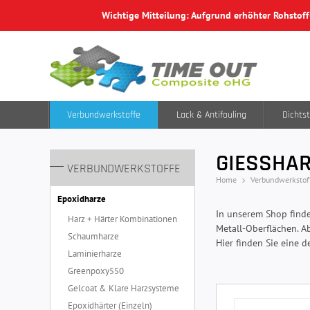
Wichtige Mitteilung: Aufgrund erhöhter Rohstof
Verbundwerkstoffe
Lack & Antifouling
Dichtst
GIESSHAR
VERBUNDWERKSTOFFE
Home
Verbundwerkstof
Epoxidharze
In unserem Shop finde
Harz + Härter Kombinationen
Metall-Oberflächen. A
Schaumharze
Hier finden Sie eine de
Laminierharze
Greenpoxy550
Gelcoat & Klare Harzsysteme
Epoxidhärter (Einzeln)