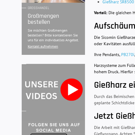
Gießharz SR8500
GROSSHANDEL
Vorteil:
Die gleichen H
Großmengen
bestellen
Aufschäum
Sie möchten Großmengen
bestellen? Bitte kontaktieren Sie
Die Sicomin Gießharz
uns für ein individuelles Angebot.
oder Kavitäten ausfül
Kontakt aufnehmen
Ihre Pendants,
PB270i
Harzsysteme zum Füll
hohem Druck
.
Hierfür 
Gießharz e
Durch das Beimischen 
geplante Schichtdick
Jetzt Gieß
Die Arbeit mit Gießha
Gießvorgang. Achten S