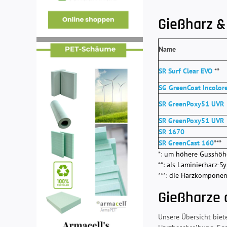
Gießharz &
Name
SR Surf Clear EVO
**
SG GreenCoat Incolor
SR GreenPoxy51 UVR
SR GreenPoxy51 UVR
SR 1670
SR GreenCast 160
***
*:
um höhere Gusshöhen
**:
als Laminierharz-Sy
***:
die Harzkomponente
Gießharze a
Unsere Übersicht biete