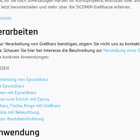
l, ob Sie nach zuverlässigen Harzen für Kunstprojekte, Bootsbau oder a
 Jetzt herunterladen und mehr über die SICOMIN Gießharze erfahren.
rsicht
erarbeiten
zur Verarbeitung von Gießharz benötigen, zögern Sie nicht uns zu kontakt
z. Schauen Sie hier bei Interesse die Beschreibung zur
Herstellung einer 
ck
konkrete Anwendungen:
SSEN
arbeitung von Epoxidharz
t Epoxidharz
eren mit Epoxidharz
ton und Estrich mit Epoxy
arz, Tische, Ringe mit Gießharz
able mit Beleuchtung
 zur Bootsbeschichtung
Anwendung