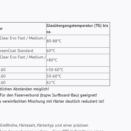
Glasübergangstemperatur (TG) bis
er
ca.
 Clear Evo Fast / Medium /
80-88°C
reenCoat Standard
60°C
 Clear Evo Fast / Medium /
>80°C
160
>50-60°C
160
50-60°C
160
61°C
tlichen Abständen möglich!
. Für den Faserverbund (bspw. Surfboard-Bau) geeignet!
 vereinfachten Mischung mit Härter deutlich reduziert ist!
 Gießhöhe, Härtezeit, Härtertyp und einer präzisen