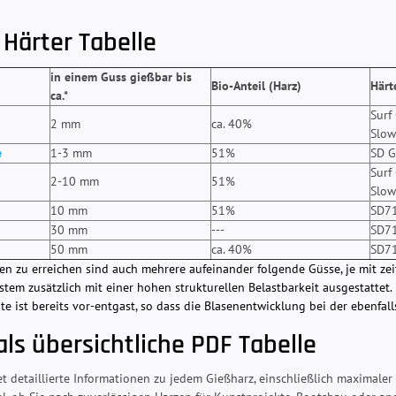
 Härter Tabelle
in einem Guss gießbar bis
Bio-Anteil (Harz)
Härt
ca.*
Surf
2 mm
ca. 40%
Slow
e
1-3 mm
51%
SD G
Surf
2-10 mm
51%
Slow
10 mm
51%
SD7
30 mm
---
SD7
50 mm
ca. 40%
SD7
 zu erreichen sind auch mehrere aufeinander folgende Güsse, je mit zei
stem zusätzlich mit einer hohen strukturellen Belastbarkeit ausgestattet
 ist bereits vor-entgast, so dass die Blasenentwicklung bei der ebenfalls
ls übersichtliche PDF Tabelle
t detaillierte Informationen zu jedem Gießharz, einschließlich maximaler