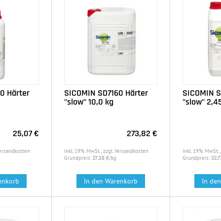
0 Härter
SICOMIN SD7160 Härter
SICOMIN S
"slow" 10,0 kg
"slow" 2,4
25,07 €
273,82 €
Versandkosten
Inkl. 19% MwSt., zzgl. Versandkosten
Inkl. 19% MwSt.,
Grundpreis:
/kg
Grundpreis:
27,38 €
32,7
enkorb
In den Warenkorb
In de