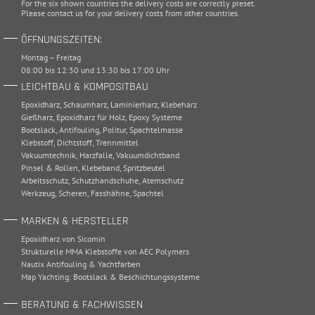
For the six shown countries the delivery costs are correctly preset.
Please
contact
us for your delivery costs from other countries.
ÖFFNUNGSZEITEN:
Montag – Freitag
08:00 bis 12:30 und 13:30 bis 17:00 Uhr
LEICHTBAU & KOMPOSITBAU
Epoxidharz
,
Schaumharz
,
Laminierharz
,
Klebeharz
Gießharz
,
Epoxidharz für Holz
,
Epoxy Systeme
Bootslack
,
Antifouling
,
Politur
,
Spachtelmasse
Klebstoff
,
Dichtstoff
,
Trennmittel
Vakuumtechnik
,
Harzfalle
,
Vakuumdichtband
Pinsel & Rollen
,
Klebeband
,
Spritzbeutel
Arbeitsschutz
,
Schutzhandschuhe
,
Atemschutz
Werkzeug
,
Scheren
,
Fasshähne
,
Spachtel
MARKEN & HERSTELLER
Epoxidharz von Sicomin
Strukturelle MMA Klebstoffe von AEC Polymers
Nautix Antifouling & Yachtfarben
Map Yachting: Bootslack & Beschichtungssysteme
BERATUNG & FACHWISSEN