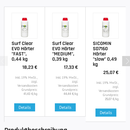
Surf Clear
Surf Clear
SICOMIN
EVO Härter
EVO Härter
SD7160
"FAST",
"MEDIUM",
Härter
0,44 kg
0,39 kg
"slow" 0,49
kg
18,23 €
17,33 €
25,07 €
Inkl. 19% MwSt.,
Inkl. 19% MwSt.,
zzgl.
zzgl.
Inkl. 19% MwSt.,
Versandkosten
Versandkosten
zzgl.
Grundpreis:
Grundpreis:
Versandkosten
/kg
/kg
41,43 €
44,44 €
Grundpreis:
/kg
25,07 €
Details
Details
Details