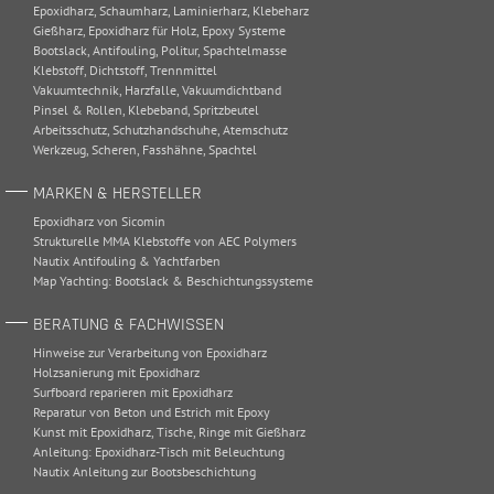
Epoxidharz
,
Schaumharz
,
Laminierharz
,
Klebeharz
Gießharz
,
Epoxidharz für Holz
,
Epoxy Systeme
Bootslack
,
Antifouling
,
Politur
,
Spachtelmasse
Klebstoff
,
Dichtstoff
,
Trennmittel
Vakuumtechnik
,
Harzfalle
,
Vakuumdichtband
Pinsel & Rollen
,
Klebeband
,
Spritzbeutel
Arbeitsschutz
,
Schutzhandschuhe
,
Atemschutz
Werkzeug
,
Scheren
,
Fasshähne
,
Spachtel
MARKEN & HERSTELLER
Epoxidharz von Sicomin
Strukturelle MMA Klebstoffe von AEC Polymers
Nautix Antifouling & Yachtfarben
Map Yachting: Bootslack & Beschichtungssysteme
BERATUNG & FACHWISSEN
Hinweise zur Verarbeitung von Epoxidharz
Holzsanierung mit Epoxidharz
Surfboard reparieren mit Epoxidharz
Reparatur von Beton und Estrich mit Epoxy
Kunst mit Epoxidharz, Tische, Ringe mit Gießharz
Anleitung: Epoxidharz-Tisch mit Beleuchtung
Nautix Anleitung zur Bootsbeschichtung