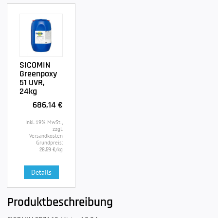
SICOMIN
Greenpoxy
51 UVR,
24kg
686,14 €
Inkl. 19% MwSt.,
zzgl.
Versandkosten
Grundpreis:
/kg
28,59 €
Details
Produktbeschreibung