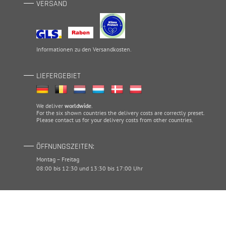
VERSAND
Informationen zu den
Versandkosten
.
LIEFERGEBIET
We deliver
worldwide
.
For the six shown countries the delivery costs are correctly preset.
Please
contact
us for your delivery costs from other countries.
ÖFFNUNGSZEITEN:
Montag – Freitag
08:00 bis 12:30 und 13:30 bis 17:00 Uhr
Time Out Composite oHG | Ottostraße 1