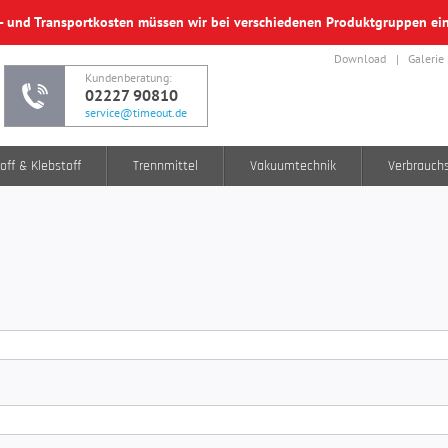
f- und Transportkosten müssen wir bei verschiedenen Produktgruppen e
Download
Galerie
Kundenberatung:
02227 90810
service@timeout.de
off & Klebstoff
Trennmittel
Vakuumtechnik
Verbrauch