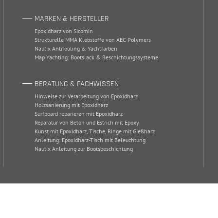
MARKEN & HERSTELLER
Epoxidharz von Sicomin
Strukturelle MMA Klebstoffe von AEC Polymers
Nautix Antifouling & Yachtfarben
Map Yachting: Bootslack & Beschichtungssysteme
BERATUNG & FACHWISSEN
Hinweise zur Verarbeitung von Epoxidharz
Holzsanierung mit Epoxidharz
Surfboard reparieren mit Epoxidharz
Reparatur von Beton und Estrich mit Epoxy
Kunst mit Epoxidharz, Tische, Ringe mit Gießharz
Anleitung: Epoxidharz-Tisch mit Beleuchtung
Nautix Anleitung zur Bootsbeschichtung
19 | 53332 Bornheim-Sechtem
+49 2227 90 81 0
|
service@timeout.de
A