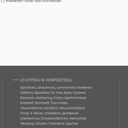
(*) markierten Felder sind Pflichtfelder.
LEICHTBAU & KOMPOSITBAU
Epoxidharz
,
Schaumharz
,
Laminierharz
,
Klebeharz
Gießharz
,
Epoxidharz für Holz
,
Epoxy Systeme
Bootslack
,
Antifouling
,
Politur
,
Spachtelmasse
Klebstoff
,
Dichtstoff
,
Trennmittel
Vakuumtechnik
,
Harzfalle
,
Vakuumdichtband
Pinsel & Rollen
,
Klebeband
,
Spritzbeutel
Arbeitsschutz
,
Schutzhandschuhe
,
Atemschutz
Werkzeug
,
Scheren
,
Fasshähne
,
Spachtel