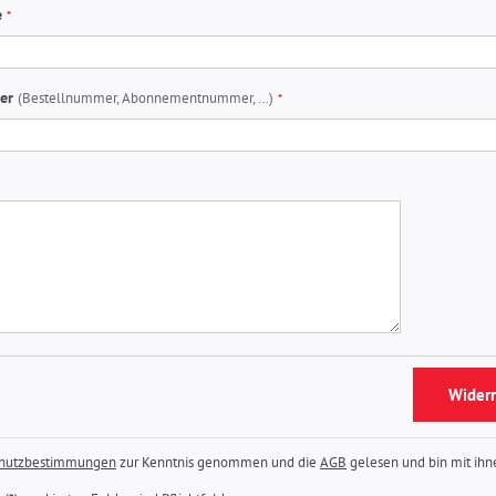
e
mer
(Bestellnummer, Abonnementnummer, …)
Widerr
hutzbestimmungen
zur Kenntnis genommen und die
AGB
gelesen und bin mit ihn