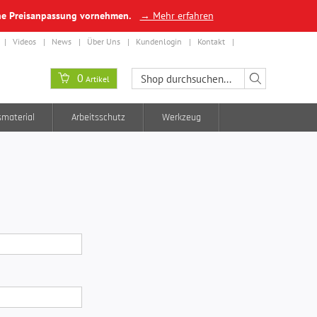
ine Preisanpassung vornehmen.
→ Mehr erfahren
Videos
News
Über Uns
Kundenlogin
Kontakt
0
Artikel
smaterial
Arbeitsschutz
Werkzeug