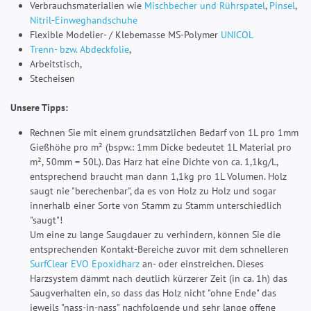
Verbrauchsmaterialien wie
Mischbecher und Rührspatel
,
Pinsel
,
Nitril-Einweghandschuhe
Flexible Modelier- / Klebemasse MS-Polymer
UNICOL
Trenn- bzw. Abdeckfolie
,
Arbeitstisch,
Stecheisen
Unsere Tipps:
Rechnen Sie mit einem grundsätzlichen Bedarf von 1L pro 1mm
Gießhöhe pro m² (bspw.: 1mm Dicke bedeutet 1L Material pro
m², 50mm = 50L). Das Harz hat eine Dichte von ca. 1,1kg/L,
entsprechend braucht man dann 1,1kg pro 1L Volumen. Holz
saugt nie "berechenbar", da es von Holz zu Holz und sogar
innerhalb einer Sorte von Stamm zu Stamm unterschiedlich
"saugt"!
Um eine zu lange Saugdauer zu verhindern, können Sie die
entsprechenden Kontakt-Bereiche zuvor mit dem schnelleren
SurfClear EVO Epoxidharz
an- oder einstreichen. Dieses
Harzsystem dämmt nach deutlich kürzerer Zeit (in ca. 1h) das
Saugverhalten ein, so dass das Holz nicht "ohne Ende" das
jeweils "nass-in-nass" nachfolgende und sehr lange offene