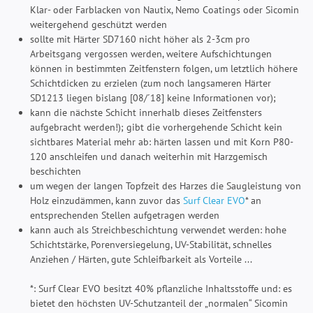
Klar- oder Farblacken von Nautix, Nemo Coatings oder Sicomin
weitergehend geschützt werden
sollte mit Härter SD7160 nicht höher als 2-3cm pro
Arbeitsgang vergossen werden, weitere Aufschichtungen
können in bestimmten Zeitfenstern folgen, um letztlich höhere
Schichtdicken zu erzielen (zum noch langsameren Härter
SD1213 liegen bislang [08/´18] keine Informationen vor);
kann die nächste Schicht innerhalb dieses Zeitfensters
aufgebracht werden!); gibt die vorhergehende Schicht kein
sichtbares Material mehr ab: härten lassen und mit Korn P80-
120 anschleifen und danach weiterhin mit Harzgemisch
beschichten
um wegen der langen Topfzeit des Harzes die Saugleistung von
Holz einzudämmen, kann zuvor das
Surf Clear EVO
* an
entsprechenden Stellen aufgetragen werden
kann auch als Streichbeschichtung verwendet werden: hohe
Schichtstärke, Porenversiegelung, UV-Stabilität, schnelles
Anziehen / Härten, gute Schleifbarkeit als Vorteile ...
*: Surf Clear EVO besitzt 40% pflanzliche Inhaltsstoffe und: es
bietet den höchsten UV-Schutzanteil der „normalen“ Sicomin