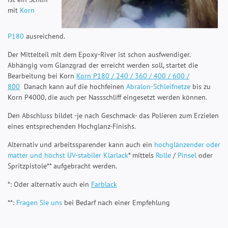
mit
Korn
P180
ausreichend.
Der Mittelteil mit dem Epoxy-River ist schon ausfwendiger.
Abhängig vom Glanzgrad der erreicht werden soll, startet die
Bearbeitung bei Korn
Korn P
1
80
/ 240 / 360 / 400 / 600 /
800
Danach kann auf die hochfeinen
Abralon-Schleifnetze
bis zu
Korn P4000, die auch per Nassschliff eingesetzt werden können.
Den Abschluss bildet -je nach Geschmack- das Polieren zum Erzielen
eines entsprechenden Hochglanz-Finishs.
Alternativ und arbeitssparender kann auch ein
hochglänzender oder
matter und höchst UV-stabiler Klarlack
* mittels
Rolle
/
Pinsel
oder
Spritzpistole** aufgebracht werden.
*: Oder alternativ auch ein
Farblack
**:
Fragen Sie uns
bei Bedarf nach einer Empfehlung