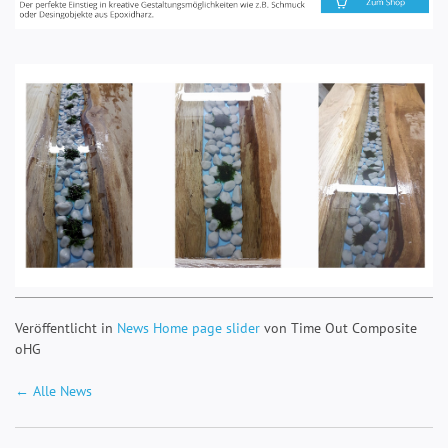
Veröffentlicht in
News
Home page slider
von
Time Out Composite
oHG
← Alle News