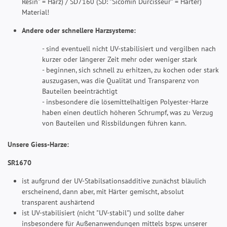
Resin" = Harz) / SD7160 (SD: "Sicomin Durcisseur" = Härter)
Material!
Andere oder schnellere Harzsysteme:
- sind eventuell nicht UV-stabilisiert und vergilben nach
kurzer oder längerer Zeit mehr oder weniger stark
- beginnen, sich schnell zu erhitzen, zu kochen oder stark
auszugasen, was die Qualität und Transparenz von
Bauteilen beeinträchtigt
- insbesondere die lösemittelhaltigen Polyester-Harze
haben einen deutlich höheren Schrumpf, was zu Verzug
von Bauteilen und Rissbildungen führen kann.
Unsere Giess-Harze:
SR1670
ist aufgrund der UV-Stabilsationsadditive zunächst bläulich
erscheinend, dann aber, mit Härter gemischt, absolut
transparent aushärtend
ist UV-stabilisiert (nicht "UV-stabil") und sollte daher
insbesondere für Außenanwendungen mittels bspw. unserer