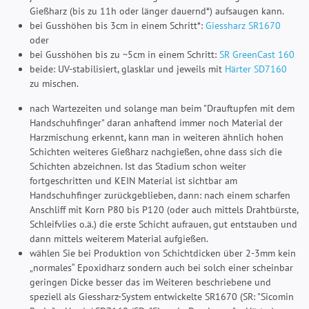
Gießharz (bis zu 11h oder länger dauernd*) aufsaugen kann.
bei Gusshöhen bis 3cm in einem Schritt*:
Giessharz SR1670
oder
bei Gusshöhen bis zu ~5cm in einem Schritt:
SR GreenCast 160
beide: UV-stabilisiert, glasklar und jeweils mit
Härter SD7160
zu mischen.
nach Wartezeiten und solange man beim "Drauftupfen mit dem
Handschuhfinger" daran anhaftend immer noch Material der
Harzmischung erkennt, kann man in weiteren ähnlich hohen
Schichten weiteres Gießharz nachgießen, ohne dass sich die
Schichten abzeichnen. Ist das Stadium schon weiter
fortgeschritten und KEIN Material ist sichtbar am
Handschuhfinger zurückgeblieben, dann: nach einem scharfen
Anschliff mit Korn P80 bis P120 (oder auch mittels Drahtbürste,
Schleifvlies o.ä.) die erste Schicht aufrauen, gut entstauben und
dann mittels weiterem Material aufgießen.
wählen Sie bei Produktion von Schichtdicken über 2-3mm kein
„normales“ Epoxidharz sondern auch bei solch einer scheinbar
geringen Dicke besser das im Weiteren beschriebene und
speziell als Giessharz-System entwickelte SR1670 (SR: "Sicomin