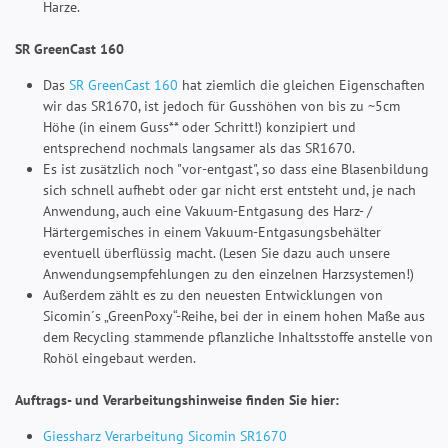
Harze.
SR GreenCast 160
Das
SR GreenCast 160
hat ziemlich die gleichen Eigenschaften
wir das SR1670, ist jedoch für Gusshöhen von bis zu ~5cm
Höhe (in einem Guss** oder Schritt!) konzipiert und
entsprechend nochmals langsamer als das SR1670.
Es ist zusätzlich noch "vor-entgast", so dass eine Blasenbildung
sich schnell aufhebt oder gar nicht erst entsteht und, je nach
Anwendung, auch eine Vakuum-Entgasung des Harz- /
Härtergemisches in einem Vakuum-Entgasungsbehälter
eventuell überflüssig macht. (Lesen Sie dazu auch unsere
Anwendungsempfehlungen zu den einzelnen Harzsystemen!)
Außerdem zählt es zu den neuesten Entwicklungen von
Sicomin´s „GreenPoxy“-Reihe, bei der in einem hohen Maße aus
dem Recycling stammende pflanzliche Inhaltsstoffe anstelle von
Rohöl eingebaut werden.
Auftrags- und Verarbeitungshinweise finden Sie hier:
Giessharz Verarbeitung Sicomin SR1670