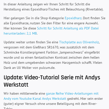
In dieser Anleitung zeigen wir Ihnen Schritt für Schritt die
Herstellung eines Epoxidharz-Tisches mit Beleuchtung (Rivertable).
Hier gelangen Sie in die Shop-Kategorie
Epoxidharz
. Dort finden Sie
alle Epoxidharze, nutzen Sie den Filter für eine engere Auswahl.
Hier können Sie diese
Schritt für Schritt Anleitung als PDF Datei
herunterladen: 2,1 MB
.
Update: weiter unten finden Sie eine
Tischplatte aus Olivenholz
,
vergossen mit dem Gießharz SR1670, was zusätzlich mit dem
Schmincke Künstlerpigment Farbton „lampenschwarz“ eingefärbt
wurde und so einen fantastischen Kontrast zwischen dem hellen
Holz und dem umgebenden schwarzen Harzgemisch schafft. VIelen
Dank an Uli Wolter von pulcum.de.
Update: Video-Tutorial Serie mit Andys
Werkstatt
Wir haben mittlerweile eine
ganze Reihe Video-Anleitungen mit
Andy vom Youtube Kanal Andys Werkstatt
gedreht. Hier sein erster
(guter) eigner Versuch ohne unsere Beteiligung mit dem River-
Table: