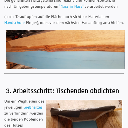
Die genannten Harzsysteme sind reaktiv und können/sollten, je
nach Umgebungstemperaturen
“Nass in Nass“
verarbeitet werden
(nach ´Drauftupfen auf die Fläche noch sichtbar Material am
Handschuh-
Finger), oder, vor dem nächsten Harzauftrag anschleifen.
3. Arbeitsschritt: Tischenden abdichten
Um ein Wegfließen des
jeweiligen
Gießharzes
zu verhindern, werden
die beiden Kopfenden
des Holzes