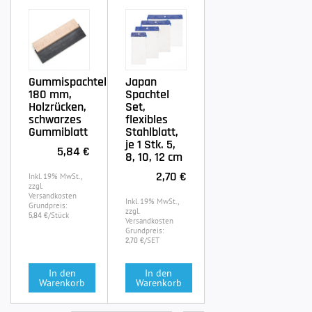
Gummispachtel
Japan
180 mm,
Spachtel
Holzrücken,
Set,
schwarzes
flexibles
Gummiblatt
Stahlblatt,
je 1 Stk. 5,
5,84 €
8, 10, 12 cm
2,70 €
Inkl. 19% MwSt.,
zzgl.
Versandkosten
Inkl. 19% MwSt.,
Grundpreis:
zzgl.
/Stück
5,84 €
Versandkosten
Grundpreis:
/SET
2,70 €
In den
In den
Warenkorb
Warenkorb