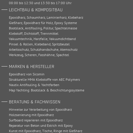
08:00 bis 12:30 und 13:30 bis 17:00 Uhr
LEICHTBAU & KOMPOSITBAU
Epoxidharz
,
Schaumharz
,
Laminierharz
,
Klebeharz
Gießharz
,
Epoxidharz für Holz
,
Epoxy Systeme
Bootslack
,
Antifouling
,
Politur
,
Spachtelmasse
Klebstoff
,
Dichtstoff
,
Trennmittel
Vakuumtechnik
,
Harzfalle
,
Vakuumdichtband
Pinsel & Rollen
,
Klebeband
,
Spritzbeutel
Arbeitsschutz
,
Schutzhandschuhe
,
Atemschutz
Werkzeug
,
Scheren
,
Fasshähne
,
Spachtel
MARKEN & HERSTELLER
Epoxidharz von Sicomin
Strukturelle MMA Klebstoffe von AEC Polymers
Nautix Antifouling & Yachtfarben
Map Yachting: Bootslack & Beschichtungssysteme
BERATUNG & FACHWISSEN
Hinweise zur Verarbeitung von Epoxidharz
Holzsanierung mit Epoxidharz
Surfboard reparieren mit Epoxidharz
Reparatur von Beton und Estrich mit Epoxy
Kunst mit Epoxidharz, Tische, Ringe mit Gießharz