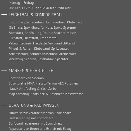
Montag – Freitag
08:00 bis 12:30 und 13:30 bis 17:00 Uhr
LEICHTBAU & KOMPOSITBAU
Epoxidharz
,
Schaumharz
,
Laminierharz
,
Klebeharz
Gießharz
,
Epoxidharz für Holz
,
Epoxy Systeme
Bootslack
,
Antifouling
,
Politur
,
Spachtelmasse
Klebstoff
,
Dichtstoff
,
Trennmittel
Vakuumtechnik
,
Harzfalle
,
Vakuumdichtband
Pinsel & Rollen
,
Klebeband
,
Spritzbeutel
Arbeitsschutz
,
Schutzhandschuhe
,
Atemschutz
Werkzeug
,
Scheren
,
Fasshähne
,
Spachtel
MARKEN & HERSTELLER
Epoxidharz von Sicomin
Strukturelle MMA Klebstoffe von AEC Polymers
Nautix Antifouling & Yachtfarben
Map Yachting: Bootslack & Beschichtungssysteme
BERATUNG & FACHWISSEN
Hinweise zur Verarbeitung von Epoxidharz
Holzsanierung mit Epoxidharz
Surfboard reparieren mit Epoxidharz
Reparatur von Beton und Estrich mit Epoxy