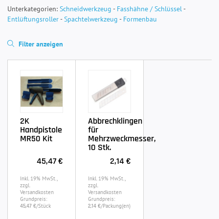
Unterkategorien:
Schneidwerkzeug
-
Fasshähne / Schlüssel
-
Entlüftungsroller
-
Spachtelwerkzeug
-
Formenbau
Filter anzeigen
2K
Abbrechklingen
Handpistole
für
MR50 Kit
Mehrzweckmesser,
10 Stk.
45,47 €
2,14 €
Inkl. 19% MwSt.,
Inkl. 19% MwSt.,
zzgl.
zzgl.
Versandkosten
Versandkosten
Grundpreis:
Grundpreis:
/Stück
/Packung(en)
45,47 €
2,14 €