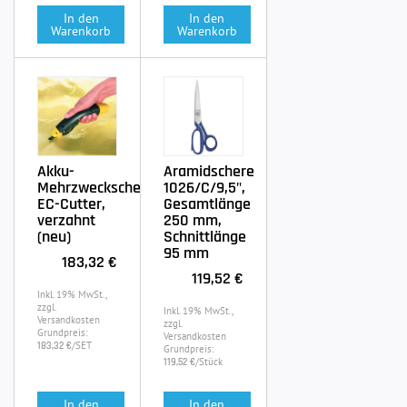
In den
In den
Warenkorb
Warenkorb
Akku-
Aramidschere
Mehrzweckschere
1026/C/9,5",
EC-Cutter,
Gesamtlänge
verzahnt
250 mm,
(neu)
Schnittlänge
95 mm
183,32 €
119,52 €
Inkl. 19% MwSt.,
zzgl.
Inkl. 19% MwSt.,
Versandkosten
zzgl.
Grundpreis:
Versandkosten
/SET
183,32 €
Grundpreis:
/Stück
119,52 €
In den
In den