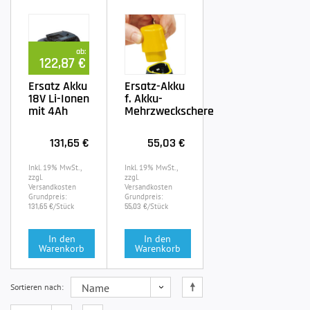
ab:
122,87 €
Ersatz Akku
Ersatz-Akku
18V Li-Ionen
f. Akku-
mit 4Ah
Mehrzweckschere
131,65 €
55,03 €
Inkl. 19% MwSt.,
Inkl. 19% MwSt.,
zzgl.
zzgl.
Versandkosten
Versandkosten
Grundpreis:
Grundpreis:
/Stück
/Stück
131,65 €
55,03 €
In den
In den
Warenkorb
Warenkorb
Sortieren nach