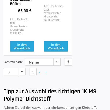
500ml
Inkl. 19% MwSt.,
66,90 €
zzgl.
Versandkosten
Grundpreis:
Inkl. 19% MwSt.,
/Stück
12,60 €
zzgl.
Versandkosten
Grundpreis:
/L
133,80 €
In den
In den
Warenkorb
Warenkorb
Sortieren nach
1
2
Tipp zur Auswahl des richtigen 1K MS
Polymer Dichtstoff
Achten Sie bei der Auswahl der ein-komponentigen Klebstoffe