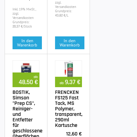
zzgl.
Versandkosten
Inkl. 19% MwSt.,
Grundpreis:
zzgl.
/L
43,82 €
Versandkosten
Grundpreis:
/Stück
20,37 €
In den
In den
Warenkorb
Warenkorb
ab:
48,50 €
9,37 €
ab:
BOSTIK,
FRENCKEN
Simson
FS125 Fast
"Prep CS",
Tack, MS
Reiniger-
Polymer,
und
transparent,
Entfetter
290ml
für
Kartusche
geschlossene
12,60 €
Oberflächen,