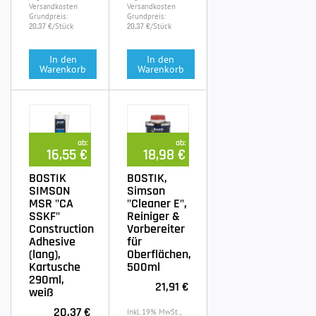
Versandkosten
Versandkosten
Grundpreis:
Grundpreis:
/Stück
/Stück
20,37 €
20,37 €
In den
In den
Warenkorb
Warenkorb
ab:
ab:
16,55 €
18,98 €
BOSTIK
BOSTIK,
SIMSON
Simson
MSR "CA
"Cleaner E",
SSKF"
Reiniger &
Construction
Vorbereiter
Adhesive
für
(lang),
Oberflächen,
Kartusche
500ml
290ml,
21,91 €
weiß
20,37 €
Inkl. 19% MwSt.,