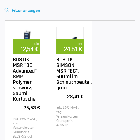
Filter anzeigen
ab:
ab:
12,54 €
24,61 €
BOSTIK
BOSTIK
MSR "DC
SIMSON
Advanced"
MSR "BC",
SMP
600ml im
Polymer,
Schlauchbeutel,
schwarz,
grau
290ml
28,41 €
Kartusche
26,53 €
Inkl. 19% MwSt.,
zzgl.
Versandkosten
Inkl. 19% MwSt.,
Grundpreis:
zzgl.
/L
47,35 €
Versandkosten
Grundpreis:
/Stück
26,53 €