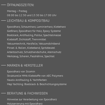
ÖFFNUNGSZEITEN:
Montag – Freitag
08:00 bis 12:30 und 13:30 bis 17:00 Uhr
LEICHTBAU & KOMPOSITBAU
Epoxidharz
,
Schaumharz
,
Laminierharz
,
Klebeharz
Gießharz
,
Epoxidharz für Holz
,
Epoxy Systeme
Bootslack
,
Antifouling
,
Politur
,
Spachtelmasse
Klebstoff
,
Dichtstoff
,
Trennmittel
Vakuumtechnik
,
Harzfalle
,
Vakuumdichtband
Pinsel & Rollen
,
Klebeband
,
Spritzbeutel
Arbeitsschutz
,
Schutzhandschuhe
,
Atemschutz
Werkzeug
,
Scheren
,
Fasshähne
,
Spachtel
MARKEN & HERSTELLER
Epoxidharz von Sicomin
Strukturelle MMA Klebstoffe von AEC Polymers
Nautix Antifouling & Yachtfarben
Map Yachting: Bootslack & Beschichtungssysteme
BERATUNG & FACHWISSEN
Hinweise zur Verarbeitung von Epoxidharz
Holzsanierung mit Epoxidharz