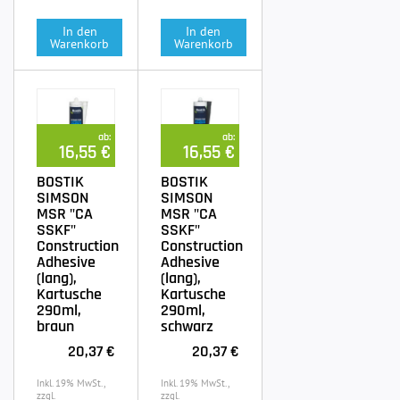
In den
In den
Warenkorb
Warenkorb
ab:
ab:
16,55 €
16,55 €
BOSTIK
BOSTIK
SIMSON
SIMSON
MSR "CA
MSR "CA
SSKF"
SSKF"
Construction
Construction
Adhesive
Adhesive
(lang),
(lang),
Kartusche
Kartusche
290ml,
290ml,
braun
schwarz
20,37 €
20,37 €
Inkl. 19% MwSt.,
Inkl. 19% MwSt.,
zzgl.
zzgl.