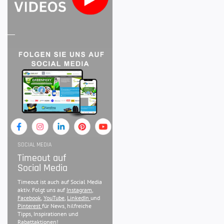
SOCIAL MEDIA
Timeout auf
Social Media
Timeout ist auch auf Social Media
aktiv. Folgt uns auf
Instagram
,
Facebook
,
YouTube
,
LinkedIn
und
Pinterest
für News, hilfreiche
Tipps, Inspirationen und
Rabattaktionen!