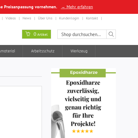
ine Preisanpassung vornehmen.
→ Mehr erfahren
Videos
News
Über Uns
Kundenlogin
Kontakt
0
Artikel
smaterial
Arbeitsschutz
Werkzeug