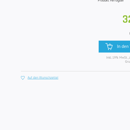
Produkt verfügbar
3
In den
Inkl. 19% MwSt., 
Gru
Auf den Wunschzettel