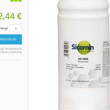
2,44 €
Menge
 Warenkorb
zzgl. Versandkosten
ndpreis:
/kg
27,03 €