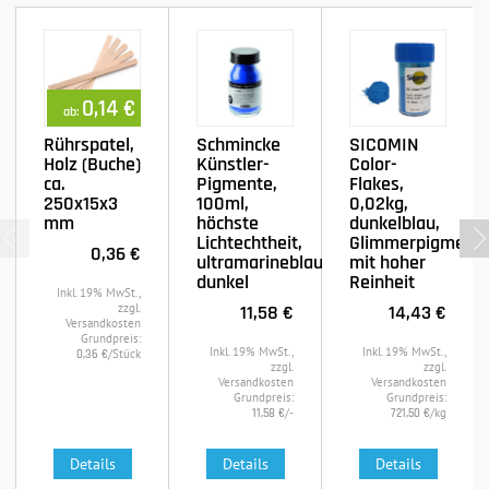
0,14 €
ab:
Rührspatel,
Schmincke
SICOMIN
Holz (Buche)
Künstler-
Color-
ca.
Pigmente,
Flakes,
250x15x3
100ml,
0,02kg,
mm
höchste
dunkelblau,
Lichtechtheit,
Glimmerpigment
0,36 €
ultramarineblau
mit hoher
dunkel
Reinheit
Inkl. 19% MwSt.,
zzgl.
11,58 €
14,43 €
Versandkosten
Grundpreis:
Inkl. 19% MwSt.,
Inkl. 19% MwSt.,
/Stück
0,36 €
zzgl.
zzgl.
Versandkosten
Versandkosten
Grundpreis:
Grundpreis:
/-
/kg
11,58 €
721,50 €
Details
Details
Details