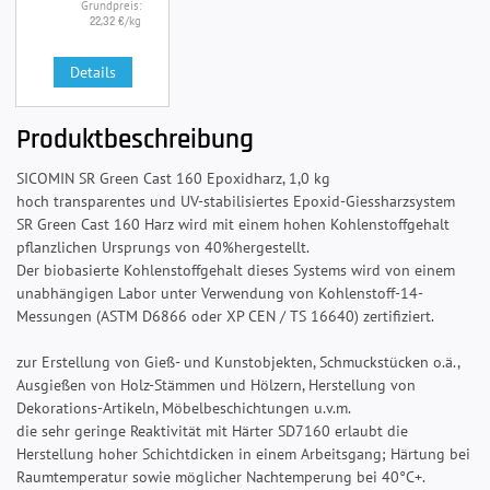
Grundpreis:
/kg
22,32 €
Details
Produktbeschreibung
SICOMIN SR Green Cast 160 Epoxidharz, 1,0 kg
hoch transparentes und UV-stabilisiertes Epoxid-Giessharzsystem
SR Green Cast 160 Harz wird mit einem hohen Kohlenstoffgehalt
pflanzlichen Ursprungs von 40%hergestellt.
Der biobasierte Kohlenstoffgehalt dieses Systems wird von einem
unabhängigen Labor unter Verwendung von Kohlenstoff-14-
Messungen (ASTM D6866 oder XP CEN / TS 16640) zertifiziert.
zur Erstellung von Gieß- und Kunstobjekten, Schmuckstücken o.ä.,
Ausgießen von Holz-Stämmen und Hölzern, Herstellung von
Dekorations-Artikeln, Möbelbeschichtungen u.v.m.
die sehr geringe Reaktivität mit Härter SD7160 erlaubt die
Herstellung hoher Schichtdicken in einem Arbeitsgang; Härtung bei
Raumtemperatur sowie möglicher Nachtemperung bei 40°C+.