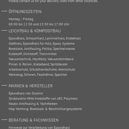
Please
contact
us for your delivery costs from other countries.
ÖFFNUNGSZEITEN:
Montag – Freitag
08:00 bis 12:30 und 13:30 bis 17:00 Uhr
LEICHTBAU & KOMPOSITBAU
Epoxidharz
,
Schaumharz
,
Laminierharz
,
Klebeharz
Gießharz
,
Epoxidharz für Holz
,
Epoxy Systeme
Bootslack
,
Antifouling
,
Politur
,
Spachtelmasse
Klebstoff
,
Dichtstoff
,
Trennmittel
Vakuumtechnik
,
Harzfalle
,
Vakuumdichtband
Pinsel & Rollen
,
Klebeband
,
Spritzbeutel
Arbeitsschutz
,
Schutzhandschuhe
,
Atemschutz
Werkzeug
,
Scheren
,
Fasshähne
,
Spachtel
MARKEN & HERSTELLER
Epoxidharz von Sicomin
Strukturelle MMA Klebstoffe von AEC Polymers
Nautix Antifouling & Yachtfarben
Map Yachting: Bootslack & Beschichtungssysteme
BERATUNG & FACHWISSEN
Hinweise zur Verarbeitung von Epoxidharz