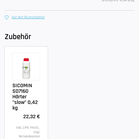
Grundpreis:
/kg
31,54 €
Auf den Wunschzettel
Zubehör
SICOMIN
SD7160
Härter
"slow" 0,42
kg
22,32 €
Inkl. 19% MwSt.,
zzgl.
Versandkosten