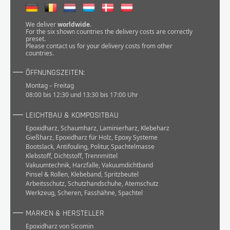
Eventdetails
Januar
Düsseldorf
Düsseldorf
ansehen >
2026
2026
We deliver
worldwide
.
For the six shown countries the delivery costs are correctly
preset.
10.–12.
Please
contact
us for your delivery costs from other
Eventdetails
countries.
März
Paris
JEC World 2026
ansehen >
2026
ÖFFNUNGSZEITEN:
Montag – Freitag
METS
08:00 bis 12:30 und 13:30 bis 17:00 Uhr
Eventdetails
noch nicht
Amsterdam
Trade
ansehen >
2026
veröffentlicht
LEICHTBAU & KOMPOSITBAU
Epoxidharz
,
Schaumharz
,
Laminierharz
,
Klebeharz
Gießharz
,
Epoxidharz für Holz
,
Epoxy Systeme
Bootslack
,
Antifouling
,
Politur
,
Spachtelmasse
Klebstoff
,
Dichtstoff
,
Trennmittel
Vakuumtechnik
,
Harzfalle
,
Vakuumdichtband
Pinsel & Rollen
,
Klebeband
,
Spritzbeutel
Arbeitsschutz
,
Schutzhandschuhe
,
Atemschutz
Werkzeug
,
Scheren
,
Fasshähne
,
Spachtel
MARKEN & HERSTELLER
Epoxidharz von Sicomin