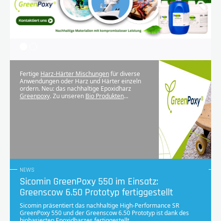
Fertige
Harz-Härter Mischungen
für diverse
Anwendungen oder Harz und Härter einzeln
ordern. Neu: das nachhaltige Epoxidharz
Greenpoxy
. Zu unseren
Bio Produkten
...
NEWS
Sicomin GreenPoxy 550 im Einsatz:
Greenscow 6.50 Prototyp fertiggestellt
Sicomin präsentiert das nachhaltige High-Performance SR
GreenPoxy 550 und der Greenscow 6.50 Prototyp ist dank des
biobasierten Epoxidharzes fertiggestellt.