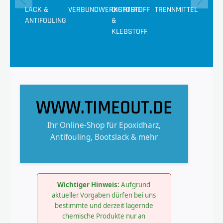
LACK &
VERBUNDWERKSTOFFE
DICHTSTOFF
TRENNMITTEL
VAKUU
ANTIFOULING
&
KLEBSTOFF
WWW.TIMEOUT.DE
Ihr Online-Shop für Epoxidharz,
Antifouling, Bootslack & mehr
Wichtiger Hinweis:
Aufgrund
aktueller Vorgaben dürfen bei uns
bestimmte und derzeit lagernde
chemische Produkte nur an