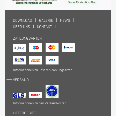
DOWNLOAD
GALERIE
NEWS
ÜBER UNS
KONTAKT
Wir bieten
GreenPoxy® Harze
für klares Harz,
Heißprozess, Infusion, Schaum &
ZAHLUNGSARTEN
Laminieranwendungen mit Fokus auf mehr
Nachhaltigkeit. Neu dabei:
SR GreenPoxy 550
–
der Nachfolger von
SR 5550
.
Informationen zu unseren
Zahlungsarten
.
Messetermine
VERSAND
18.–20.
Eventdetails
METS Trade
November
Amsterdam
2025
ansehen >
2025
Informationen zu den
Versandkosten
.
LIEFERGEBIET
17.–25.
BOOT