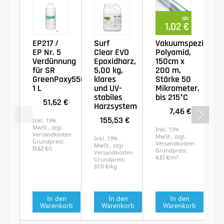
ab:
1,02 €
EP217 /
Surf
Vakuumspezialfoli
S
EP Nr. 5
Clear EVO
Polyamid,
G
Verdünnung
Epoxidharz,
150cm x
S
für SR
5,00 kg,
200 m,
S
GreenPoxy550,
klares
Stärke 50
1 L
und UV-
Mikrometer,
stabiles
bis 215°C
51,62 €
In
Harzsystem
7,46 €
Mw
Ve
155,53 €
Inkl. 19%
MwSt., zzgl.
Inkl. 19%
Versandkosten
MwSt., zzgl.
Inkl. 19%
Grundpreis:
Versandkosten
MwSt., zzgl.
/L
51,62 €
Grundpreis:
Versandkosten
/m²
4,97 €
Grundpreis:
/kg
31,11 €
In den
In den
In den
Warenkorb
Warenkorb
Warenkorb