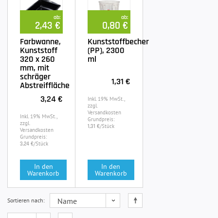
ab:
ab:
2,43 €
0,80 €
Farbwanne,
Kunststoffbecher
Kunststoff
(PP), 2300
320 x 260
ml
mm, mit
schräger
1,31 €
Abstreiffläche
3,24 €
Inkl. 19% MwSt.,
zzgl.
Versandkosten
Inkl. 19% MwSt.,
Grundpreis:
zzgl.
/Stück
1,31 €
Versandkosten
Grundpreis:
/Stück
3,24 €
In den
In den
Warenkorb
Warenkorb
Sortieren nach