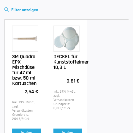
Filter anzeigen
3M Quadro
DECKEL für
EPX
Kunststoffeimer
Mischdüse
10,8 L
für 47 ml
bzw. 50 ml
0,81 €
Kartuschen
2,64 €
Inkl. 19% MwSt.,
zzgl.
Versandkosten
Inkl. 19% MwSt.,
Grundpreis:
zzgl.
/Stück
0,81 €
Versandkosten
Grundpreis:
/Stück
2,64 €
In den
In den