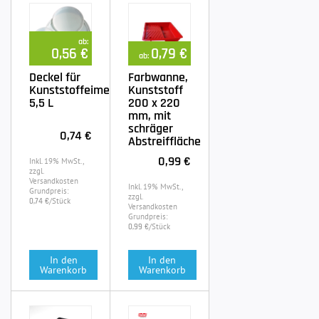
ab:
0,56 €
0,79 €
ab:
Deckel für
Farbwanne,
Kunststoffeimer
Kunststoff
5,5 L
200 x 220
mm, mit
schräger
0,74 €
Abstreiffläche
0,99 €
Inkl. 19% MwSt.,
zzgl.
Versandkosten
Inkl. 19% MwSt.,
Grundpreis:
zzgl.
/Stück
0,74 €
Versandkosten
Grundpreis:
/Stück
0,99 €
In den
In den
Warenkorb
Warenkorb