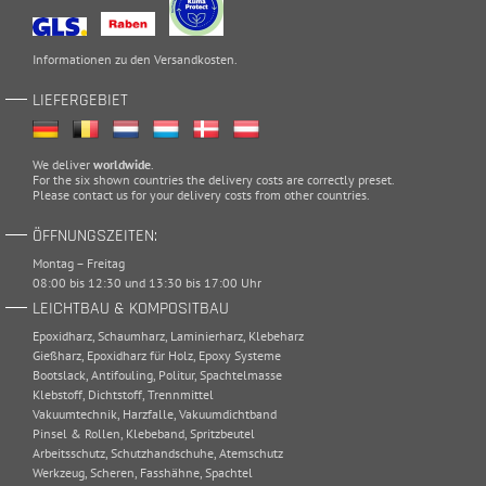
Informationen zu den
Versandkosten
.
LIEFERGEBIET
We deliver
worldwide
.
For the six shown countries the delivery costs are correctly preset.
Please
contact
us for your delivery costs from other countries.
ÖFFNUNGSZEITEN:
Montag – Freitag
08:00 bis 12:30 und 13:30 bis 17:00 Uhr
LEICHTBAU & KOMPOSITBAU
Epoxidharz
,
Schaumharz
,
Laminierharz
,
Klebeharz
Gießharz
,
Epoxidharz für Holz
,
Epoxy Systeme
Bootslack
,
Antifouling
,
Politur
,
Spachtelmasse
Klebstoff
,
Dichtstoff
,
Trennmittel
Vakuumtechnik
,
Harzfalle
,
Vakuumdichtband
Pinsel & Rollen
,
Klebeband
,
Spritzbeutel
Arbeitsschutz
,
Schutzhandschuhe
,
Atemschutz
Werkzeug
,
Scheren
,
Fasshähne
,
Spachtel