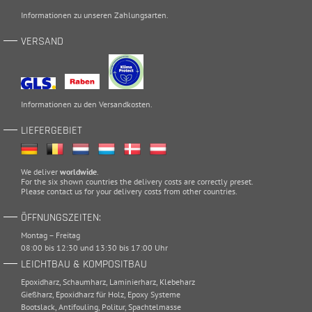
Informationen zu unseren
Zahlungsarten
.
VERSAND
Informationen zu den
Versandkosten
.
LIEFERGEBIET
We deliver
worldwide
.
For the six shown countries the delivery costs are correctly preset.
Please
contact
us for your delivery costs from other countries.
ÖFFNUNGSZEITEN:
Montag – Freitag
08:00 bis 12:30 und 13:30 bis 17:00 Uhr
LEICHTBAU & KOMPOSITBAU
Epoxidharz
,
Schaumharz
,
Laminierharz
,
Klebeharz
Gießharz
,
Epoxidharz für Holz
,
Epoxy Systeme
Bootslack
,
Antifouling
,
Politur
,
Spachtelmasse