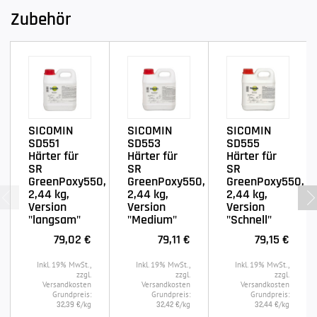
Zubehör
SICOMIN
SICOMIN
SICOMIN
SD551
SD553
SD555
Härter für
Härter für
Härter für
SR
SR
SR
GreenPoxy550,
GreenPoxy550,
GreenPoxy550,
2,44 kg,
2,44 kg,
2,44 kg,
Version
Version
Version
"langsam"
"Medium"
"Schnell"
79,02 €
79,11 €
79,15 €
Inkl. 19% MwSt.,
Inkl. 19% MwSt.,
Inkl. 19% MwSt.,
zzgl.
zzgl.
zzgl.
Versandkosten
Versandkosten
Versandkosten
Grundpreis:
Grundpreis:
Grundpreis:
/kg
/kg
/kg
32,39 €
32,42 €
32,44 €