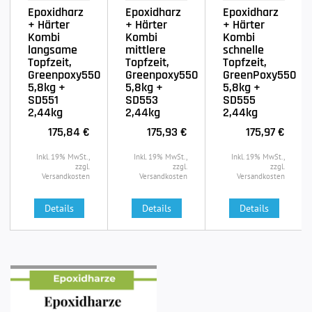
Epoxidharz
Epoxidharz
Epoxidharz
+ Härter
+ Härter
+ Härter
Kombi
Kombi
Kombi
langsame
mittlere
schnelle
Topfzeit,
Topfzeit,
Topfzeit,
Greenpoxy550
Greenpoxy550
GreenPoxy550
5,8kg +
5,8kg +
5,8kg +
SD551
SD553
SD555
2,44kg
2,44kg
2,44kg
175,84 €
175,93 €
175,97 €
Inkl. 19% MwSt.,
Inkl. 19% MwSt.,
Inkl. 19% MwSt.,
zzgl.
zzgl.
zzgl.
Versandkosten
Versandkosten
Versandkosten
Details
Details
Details