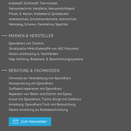
Klebstoff
,
Dichtstoff
,
Trennmittel
Vakuumtechnik
,
Harzfalle
,
Vakuumdichtband
Pinsel & Rollen
,
Klebeband
,
Spritzbeutel
Arbeitsschutz
,
Schutzhandschuhe
,
Atemschutz
Werkzeug
,
Scheren
,
Fasshähne
,
Spachtel
MARKEN & HERSTELLER
Epoxidharz von Sicomin
Strukturelle MMA Klebstoffe von AEC Polymers
Nautix Antifouling & Yachtfarben
Map Yachting: Bootslack & Beschichtungssysteme
BERATUNG & FACHWISSEN
Hinweise zur Verarbeitung von Epoxidharz
Holzsanierung mit Epoxidharz
Surfboard reparieren mit Epoxidharz
Reparatur von Beton und Estrich mit Epoxy
Kunst mit Epoxidharz, Tische, Ringe mit Gießharz
Anleitung: Epoxidharz-Tisch mit Beleuchtung
Nautix Anleitung zur Bootsbeschichtung
Zum Newsletter