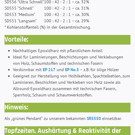
SD556 "Ultra Schnell"
100 : 42 - 2 : 1 – ca. 32%
SD555 "Schnell"
100 : 42 - 2 : 1 – ca. 31%
SD553 "Medium"
100 : 42 - 2 : 1 – ca. 30%
SD551 "Langsam"
100 : 42 - 2 : 1 – ca. 29%
* Kohlenstoffanteil (%) in der Gesamtmischung.
Vorteile:
Nachhaltiges Epoxidharz mit pflanzlichem Anteil
Ideal für Laminierungen, Beschichtungen und Verklebungen
von Holz, Schaumstoffen und technischen Fasern
Verdünnbar mit
EP 217
und
EP No.5
– z.B. für ölige Hölzer
Geeignet zur Herstellung von Holhlkehlen, Spachtelkehlen, zum
Laminieren, Beschichten und Verkleben von Holz sowie als
Allround-Epoxidharz zusammen mit technischen Fasern,
Sperrholz, Schaum und Schaumwerkstoffen.
Hinweis:
Als „grünes Pendant“ zu unserem bekannten
SR5550
einsetzbar.
Topfzeiten, Aushärtung & Reaktivität der