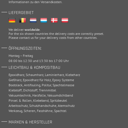
Informationen zu den
Versandkosten
.
LIEFERGEBIET
We deliver
worldwide
.
For the six shown countries the delivery costs are correctly preset.
Please
contact
us for your delivery costs from other countries.
ÖFFNUNGSZEITEN:
Montag – Freitag
08:00 bis 12:30 und 13:30 bis 17:00 Uhr
LEICHTBAU & KOMPOSITBAU
Epoxidharz
,
Schaumharz
,
Laminierharz
,
Klebeharz
Gießharz
,
Epoxidharz für Holz
,
Epoxy Systeme
Bootslack
,
Antifouling
,
Politur
,
Spachtelmasse
Klebstoff
,
Dichtstoff
,
Trennmittel
Vakuumtechnik
,
Harzfalle
,
Vakuumdichtband
Pinsel & Rollen
,
Klebeband
,
Spritzbeutel
Arbeitsschutz
,
Schutzhandschuhe
,
Atemschutz
Werkzeug
,
Scheren
,
Fasshähne
,
Spachtel
MARKEN & HERSTELLER