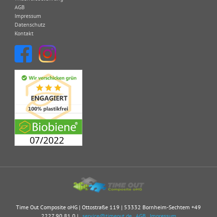
AGB
Impressum
Datenschutz
Kontakt
Time Out Composite oHG | Ottostraße 119 | 53332 Bornheim-Sechtem
+49
2227 90 81 0
|
service@timeout.de
AGB
Impressum