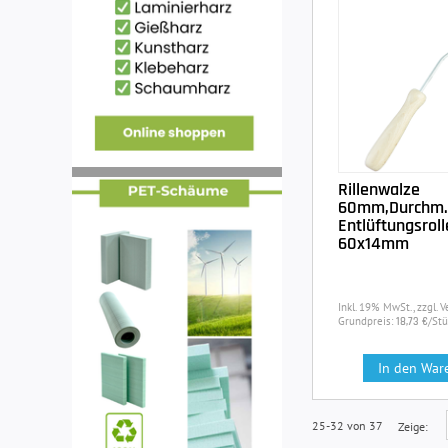
Rillenwalze
60mm,Durchm.
Entlüftungsroll
60x14mm
Inkl. 19% MwSt., zzgl. 
Grundpreis:
/Stü
18,73 €
In den War
25-32 von 37
Zeige