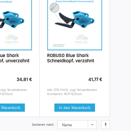
ue Shark
ROBUSO Blue Shark
f, unverzahnt
Schneidkopf, verzahnt
34,81 €
41,77 €
 zzgl. Versandkosten
Inkl. 19% MwSt., zzgl. Versandkosten
/Stück
Grundpreis:
/Stück
1 €
41,77 €
n Warenkorb
In den Warenkorb
Sortieren nach