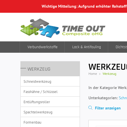
Wichtige Mitteilung: Aufgrund erhöhter Rohstof
Verbundwerkstoffe
Lack & Antifouling
Dichtst
WERKZEU
WERKZEUG
Home
Werkzeug
Schneidwerkzeug
In der Kategorie Werk
Fasshähne / Schlüssel
Unterkategorien:
Schn
Entlüftungsroller
Filter anzeigen
Spachtelwerkzeug
Formenbau