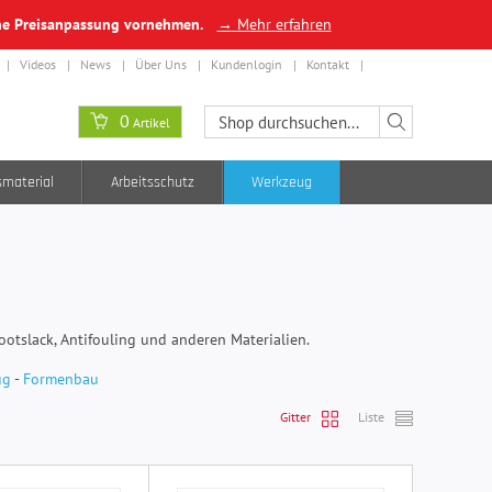
ine Preisanpassung vornehmen.
→ Mehr erfahren
Videos
News
Über Uns
Kundenlogin
Kontakt
0
Artikel
smaterial
Arbeitsschutz
Werkzeug
otslack, Antifouling und anderen Materialien.
ug
-
Formenbau
Gitter
Liste