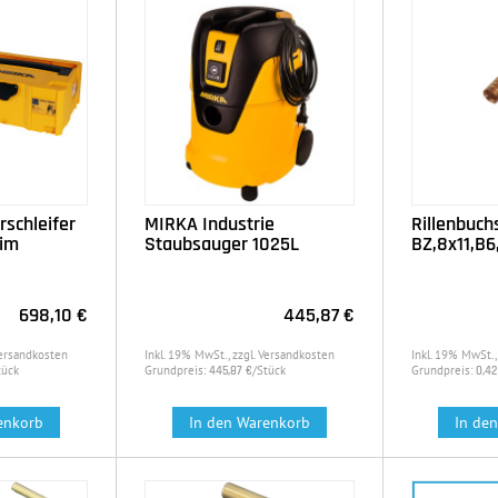
schleifer
MIRKA Industrie
Rillenbuch
 im
Staubsauger 1025L
BZ,8x11,B6
698,10 €
445,87 €
Versandkosten
Inkl. 19% MwSt., zzgl. Versandkosten
Inkl. 19% MwSt.,
tück
Grundpreis:
/Stück
Grundpreis:
445,87 €
0,42
enkorb
In den Warenkorb
In de