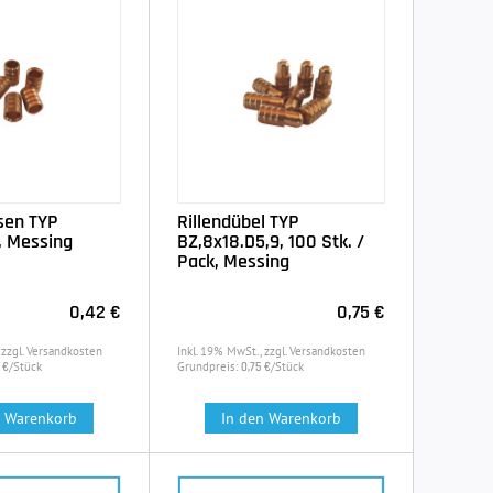
sen TYP
Rillendübel TYP
, Messing
BZ,8x18.D5,9, 100 Stk. /
Pack, Messing
0,42 €
0,75 €
 zzgl. Versandkosten
Inkl. 19% MwSt., zzgl. Versandkosten
/Stück
Grundpreis:
/Stück
 €
0,75 €
n Warenkorb
In den Warenkorb