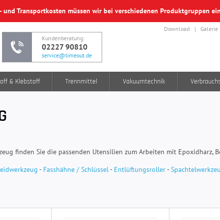
f- und Transportkosten müssen wir bei verschiedenen Produktgruppen e
Download
Galerie
Kundenberatung:
02227 90810
service@timeout.de
off & Klebstoff
Trennmittel
Vakuumtechnik
Verbrauch
G
zeug finden Sie die passenden Utensilien zum Arbeiten mit Epoxidharz, Bo
eidwerkzeug
-
Fasshähne / Schlüssel
-
Entlüftungsroller
-
Spachtelwerkze