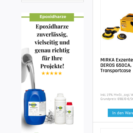
MIRKA Exzenter
DEROS 650CA,
Transportcase
Inkl. 19% MwSt., zzgl. 
Grundpreis:
/S
698,10 €
In den War