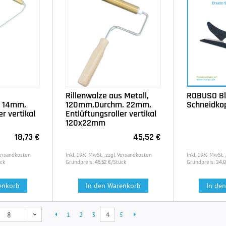
Rillenwalze aus Metall,
ROBUSO Bl
 14mm,
120mm,Durchm. 22mm,
Schneidkop
er vertikal
Entlüftungsroller vertikal
120x22mm
18,73 €
45,52 €
Versandkosten
Inkl. 19% MwSt., zzgl. Versandkosten
Inkl. 19% MwSt.,
ck
Grundpreis:
/Stück
Grundpreis:
45,52 €
34,8
enkorb
In den Warenkorb
In de
1
2
3
4
5