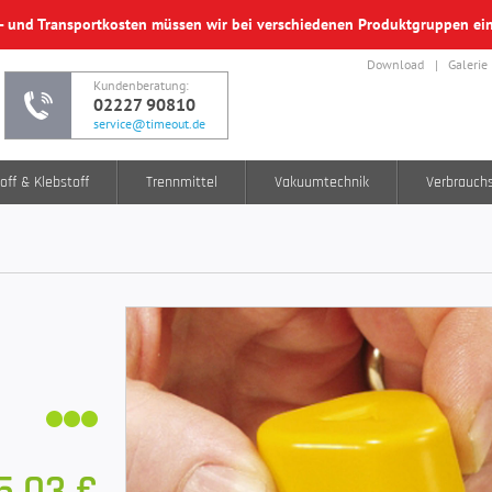
f- und Transportkosten müssen wir bei verschiedenen Produktgruppen e
Download
Galerie
Kundenberatung:
02227 90810
service@timeout.de
off & Klebstoff
Trennmittel
Vakuumtechnik
Verbrauch