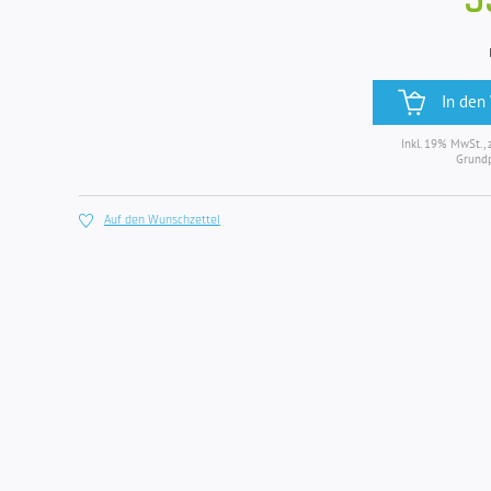
5
In den
Inkl. 19% MwSt., 
Grundp
Auf den Wunschzettel