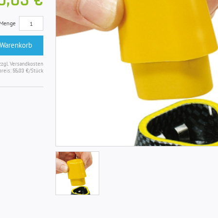
5,03 €
Menge
 Warenkorb
zzgl. Versandkosten
reis:
/Stück
55,03 €