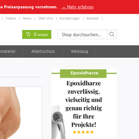
ine Preisanpassung vornehmen.
→ Mehr erfahren
Videos
News
Über Uns
Kundenlogin
Kontakt
0
Artikel
smaterial
Arbeitsschutz
Werkzeug