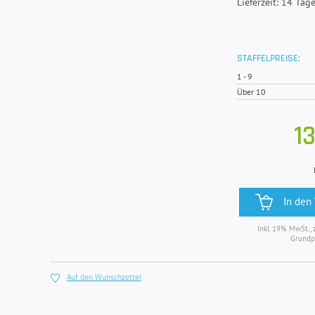
Lieferzeit: 14 Tag
STAFFELPREISE:
1
-
9
Über 10
13
In den
Inkl. 19% MwSt., 
Grundp
Auf den Wunschzettel