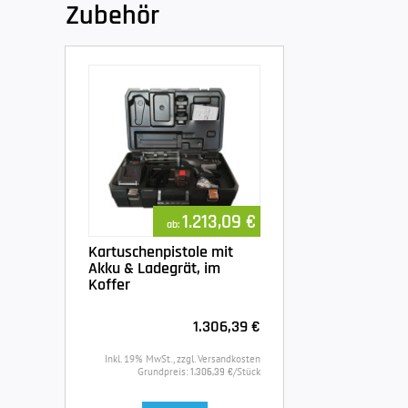
Zubehör
1.213,09 €
ab:
Kartuschenpistole mit
Akku & Ladegrät, im
Koffer
1.306,39 €
Inkl. 19% MwSt., zzgl. Versandkosten
Grundpreis:
/Stück
1.306,39 €