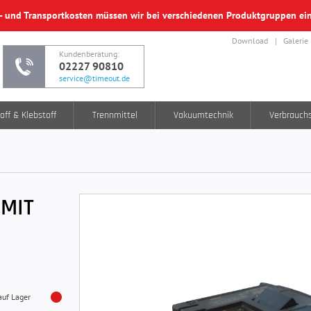
f- und Transportkosten müssen wir bei verschiedenen Produktgruppen e
Download
Galerie
Kundenberatung:
02227 90810
service@timeout.de
off & Klebstoff
Trennmittel
Vakuumtechnik
Verbrauch
 MIT
auf Lager