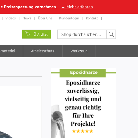
ine Preisanpassung vornehmen.
→ Mehr erfahren
Videos
News
Über Uns
Kundenlogin
Kontakt
0
Artikel
smaterial
Arbeitsschutz
Werkzeug