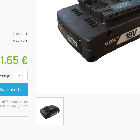
e
131,65 €
122,87 €
1,65 €
Menge
 Warenkorb
zzgl. Versandkosten
reis:
/Stück
131,65 €