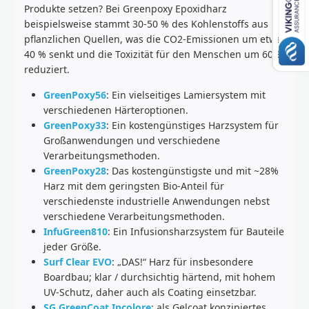
Produkte setzen? Bei Greenpoxy Epoxidharz
beispielsweise stammt 30-50 % des Kohlenstoffs aus
pflanzlichen Quellen, was die CO2-Emissionen um etwa
40 % senkt und die Toxizität für den Menschen um 60 %
reduziert.
GreenPoxy56
: Ein vielseitiges Lamiersystem mit
verschiedenen Härteroptionen.
GreenPoxy33
: Ein kostengünstiges Harzsystem für
Großanwendungen und verschiedene
Verarbeitungsmethoden.
GreenPoxy28
: Das kostengünstigste und mit ~28%
Harz mit dem geringsten Bio-Anteil für
verschiedenste industrielle Anwendungen nebst
verschiedene Verarbeitungsmethoden.
InfuGreen810
: Ein Infusionsharzsystem für Bauteile
jeder Größe.
Surf Clear EVO
: „DAS!“ Harz für insbesondere
Boardbau; klar / durchsichtig härtend, mit hohem
UV-Schutz, daher auch als Coating einsetzbar.
SG GreenCoat Incolore
: als Gelcoat konzipiertes