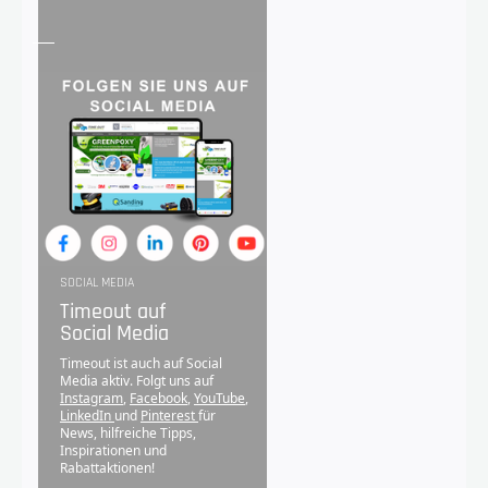
SOCIAL MEDIA
Timeout auf
Social Media
Timeout ist auch auf Social
Media aktiv. Folgt uns auf
Instagram
,
Facebook
,
YouTube
,
LinkedIn
und
Pinterest
für
News, hilfreiche Tipps,
Inspirationen und
Rabattaktionen!