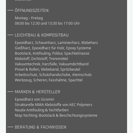
ÖFFNUNGSZEITEN:
Montag – Freitag
08:00 bis 12:30 und 13:30 bis 17:00 Uhr
LEICHTBAU & KOMPOSITBAU
Epoxidharz
,
Schaumharz
,
Laminierharz
,
Klebeharz
Gießharz
,
Epoxidharz für Holz
,
Epoxy Systeme
Bootslack
,
Antifouling
,
Politur
,
Spachtelmasse
Klebstoff
,
Dichtstoff
,
Trennmittel
Vakuumtechnik
,
Harzfalle
,
Vakuumdichtband
Pinsel & Rollen
,
Klebeband
,
Spritzbeutel
Arbeitsschutz
,
Schutzhandschuhe
,
Atemschutz
Werkzeug
,
Scheren
,
Fasshähne
,
Spachtel
MARKEN & HERSTELLER
Epoxidharz von Sicomin
Strukturelle MMA Klebstoffe von AEC Polymers
Nautix Antifouling & Yachtfarben
Map Yachting: Bootslack & Beschichtungssysteme
BERATUNG & FACHWISSEN