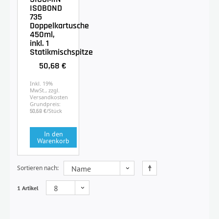
ISOBOND
735
Doppelkartusche
450ml,
inkl. 1
Statikmischspitze
50,68 €
Inkl. 19%
MwSt., zzgl.
Versandkosten
Grundpreis:
/Stück
50,68 €
In den
Warenkorb
Sortieren nach
1 Artikel