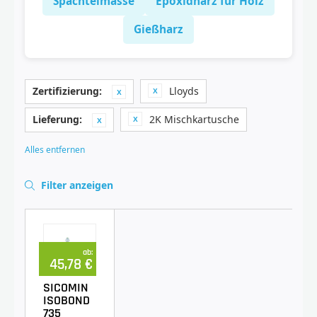
Spachtelmasse
Epoxidharz für Holz
Gießharz
Zertifizierung:
Lloyds
Lieferung:
2K Mischkartusche
Alles entfernen
Filter anzeigen
ab:
45,78 €
SICOMIN
ISOBOND
735