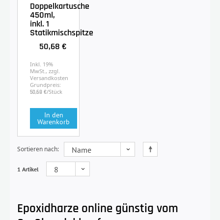
Doppelkartusche
450ml,
inkl. 1
Statikmischspitze
50,68 €
Inkl. 19%
MwSt., zzgl.
Versandkosten
Grundpreis:
/Stück
50,68 €
In den
Warenkorb
Sortieren nach
1 Artikel
Epoxidharze online günstig vom