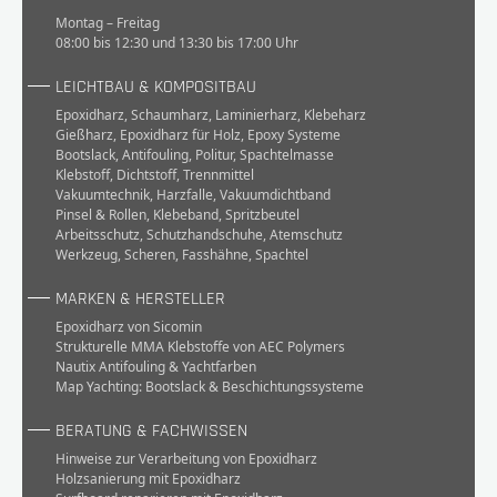
Montag – Freitag
08:00 bis 12:30 und 13:30 bis 17:00 Uhr
LEICHTBAU & KOMPOSITBAU
Epoxidharz
,
Schaumharz
,
Laminierharz
,
Klebeharz
Gießharz
,
Epoxidharz für Holz
,
Epoxy Systeme
Bootslack
,
Antifouling
,
Politur
,
Spachtelmasse
Klebstoff
,
Dichtstoff
,
Trennmittel
Vakuumtechnik
,
Harzfalle
,
Vakuumdichtband
Pinsel & Rollen
,
Klebeband
,
Spritzbeutel
Arbeitsschutz
,
Schutzhandschuhe
,
Atemschutz
Werkzeug
,
Scheren
,
Fasshähne
,
Spachtel
MARKEN & HERSTELLER
Epoxidharz von Sicomin
Strukturelle MMA Klebstoffe von AEC Polymers
Nautix Antifouling & Yachtfarben
Map Yachting: Bootslack & Beschichtungssysteme
BERATUNG & FACHWISSEN
Hinweise zur Verarbeitung von Epoxidharz
Holzsanierung mit Epoxidharz