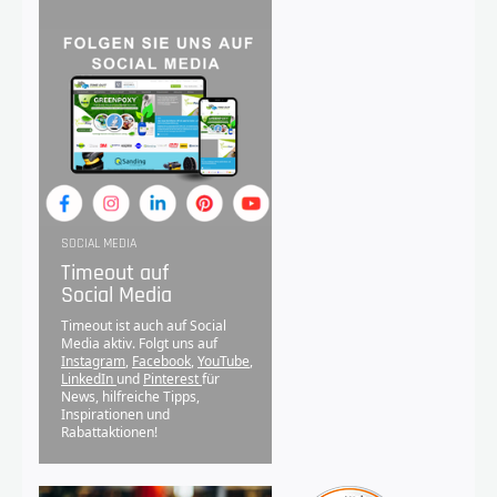
SOCIAL MEDIA
Timeout auf
Social Media
Timeout ist auch auf Social
Media aktiv. Folgt uns auf
Instagram
,
Facebook
,
YouTube
,
LinkedIn
und
Pinterest
für
News, hilfreiche Tipps,
Inspirationen und
Rabattaktionen!