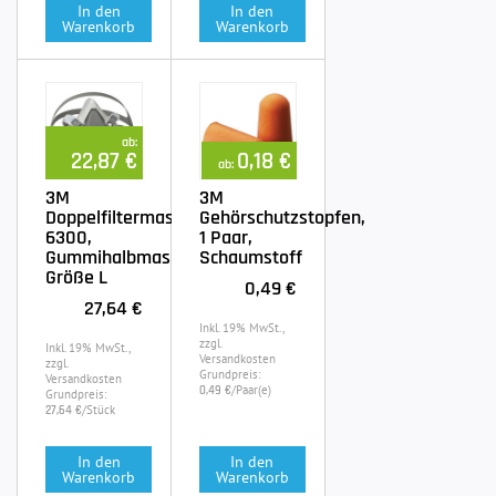
In den
In den
Warenkorb
Warenkorb
ab:
22,87 €
0,18 €
ab:
3M
3M
Doppelfiltermaske
Gehörschutzstopfen,
6300,
1 Paar,
Gummihalbmaske
Schaumstoff
Größe L
0,49 €
27,64 €
Inkl. 19% MwSt.,
zzgl.
Inkl. 19% MwSt.,
Versandkosten
zzgl.
Grundpreis:
Versandkosten
/Paar(e)
0,49 €
Grundpreis:
/Stück
27,64 €
In den
In den
Warenkorb
Warenkorb