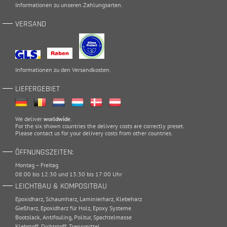
Informationen zu unseren
Zahlungsarten
.
VERSAND
Informationen zu den
Versandkosten
.
LIEFERGEBIET
We deliver
worldwide
.
For the six shown countries the delivery costs are correctly preset.
Please
contact
us for your delivery costs from other countries.
ÖFFNUNGSZEITEN:
Montag – Freitag
08:00 bis 12:30 und 13:30 bis 17:00 Uhr
LEICHTBAU & KOMPOSITBAU
Epoxidharz
,
Schaumharz
,
Laminierharz
,
Klebeharz
Gießharz
,
Epoxidharz für Holz
,
Epoxy Systeme
Bootslack
,
Antifouling
,
Politur
,
Spachtelmasse
Klebstoff
,
Dichtstoff
,
Trennmittel