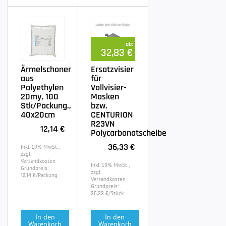
ab:
32,83 €
Ärmelschoner
Ersatzvisier
aus
für
Polyethylen
Vollvisier-
20my, 100
Masken
Stk/Packung.,
bzw.
40x20cm
CENTURION
R23VN
12,14 €
Polycarbonatscheibe
36,33 €
Inkl. 19% MwSt.,
zzgl.
Versandkosten
Inkl. 19% MwSt.,
Grundpreis:
zzgl.
/Packung
12,14 €
Versandkosten
Grundpreis:
/Stück
36,33 €
In den
In den
Warenkorb
Warenkorb