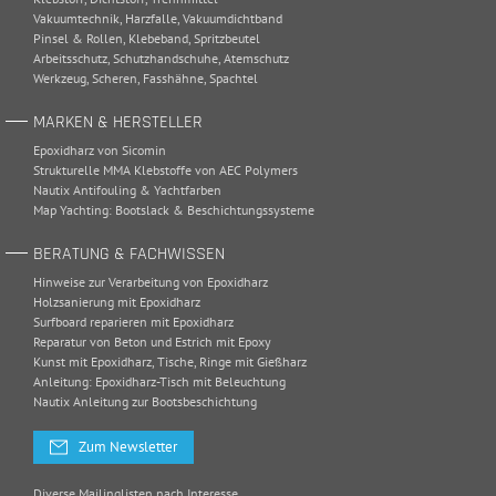
Vakuumtechnik
,
Harzfalle
,
Vakuumdichtband
Pinsel & Rollen
,
Klebeband
,
Spritzbeutel
Arbeitsschutz
,
Schutzhandschuhe
,
Atemschutz
Werkzeug
,
Scheren
,
Fasshähne
,
Spachtel
MARKEN & HERSTELLER
Epoxidharz von Sicomin
Strukturelle MMA Klebstoffe von AEC Polymers
Nautix Antifouling & Yachtfarben
Map Yachting: Bootslack & Beschichtungssysteme
BERATUNG & FACHWISSEN
Hinweise zur Verarbeitung von Epoxidharz
Holzsanierung mit Epoxidharz
Surfboard reparieren mit Epoxidharz
Reparatur von Beton und Estrich mit Epoxy
Kunst mit Epoxidharz, Tische, Ringe mit Gießharz
Anleitung: Epoxidharz-Tisch mit Beleuchtung
Nautix Anleitung zur Bootsbeschichtung
Zum Newsletter
Diverse Mailinglisten nach Interesse.