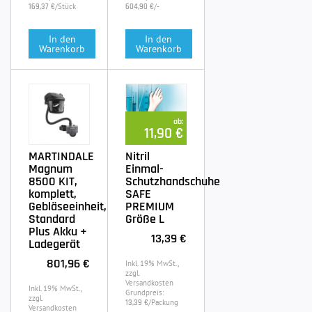
/Stück
/-
169,37 €
604,90 €
In den
In den
Warenkorb
Warenkorb
ab:
11,90 €
MARTINDALE
Nitril
Magnum
Einmal-
8500 KIT,
Schutzhandschuhe
komplett,
SAFE
Gebläseeinheit,
PREMIUM
Standard
Größe L
Plus Akku +
13,39 €
Ladegerät
801,96 €
Inkl. 19% MwSt.,
zzgl.
Versandkosten
Inkl. 19% MwSt.,
Grundpreis:
zzgl.
/Packung
13,39 €
Versandkosten