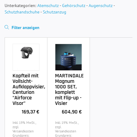
Unterkategorien:
Atemschutz
-
Gehörschutz
-
Augenschutz
-
Schutzhandschuhe
-
Schutzanzug
Filter anzeigen
Kopfteil mit
MARTINDALE
Vollsicht-
Magnum
Aufklappvisier,
1000 SET,
Centurion
komplett
"Airforce
mit Flip-up -
Visor"
Visier
169,37 €
604,90 €
Inkl. 19% MwSt.,
Inkl. 19% MwSt.,
zzgl.
zzgl.
Versandkosten
Versandkosten
Grundpreis:
Grundpreis: