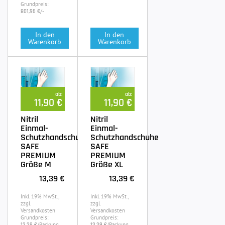
Grundpreis:
/-
801,96 €
In den
In den
Warenkorb
Warenkorb
ab:
ab:
11,90 €
11,90 €
Nitril
Nitril
Einmal-
Einmal-
Schutzhandschuhe
Schutzhandschuhe
SAFE
SAFE
PREMIUM
PREMIUM
Größe M
Größe XL
13,39 €
13,39 €
Inkl. 19% MwSt.,
Inkl. 19% MwSt.,
zzgl.
zzgl.
Versandkosten
Versandkosten
Grundpreis:
Grundpreis:
/Packung
/Packung