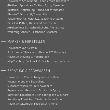
Epoxidharz
,
Schaumharz
,
Laminierharz
,
Klebeharz
Gießharz
,
Epoxidharz für Holz
,
Epoxy Systeme
Bootslack
,
Antifouling
,
Politur
,
Spachtelmasse
Klebstoff
,
Dichtstoff
,
Trennmittel
Vakuumtechnik
,
Harzfalle
,
Vakuumdichtband
Pinsel & Rollen
,
Klebeband
,
Spritzbeutel
Arbeitsschutz
,
Schutzhandschuhe
,
Atemschutz
Werkzeug
,
Scheren
,
Fasshähne
,
Spachtel
MARKEN & HERSTELLER
Epoxidharz von Sicomin
Strukturelle MMA Klebstoffe von AEC Polymers
Nautix Antifouling & Yachtfarben
Map Yachting: Bootslack & Beschichtungssysteme
BERATUNG & FACHWISSEN
Hinweise zur Verarbeitung von Epoxidharz
Holzsanierung mit Epoxidharz
Surfboard reparieren mit Epoxidharz
Reparatur von Beton und Estrich mit Epoxy
Kunst mit Epoxidharz, Tische, Ringe mit Gießharz
Anleitung: Epoxidharz-Tisch mit Beleuchtung
Nautix Anleitung zur Bootsbeschichtung