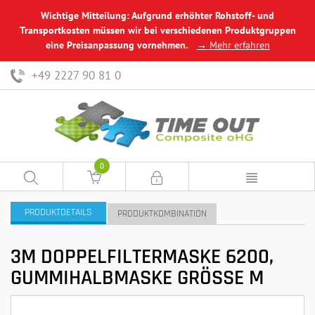
Wichtige Mitteilung: Aufgrund erhöhter Rohstoff- und
Transportkosten müssen wir bei verschiedenen Produktgruppen
eine Preisanpassung vornehmen.
→ Mehr erfahren
+49 2227 90 81 0
0
PRODUKTDETAILS
PRODUKTKOMBINATION
3M DOPPELFILTERMASKE 6200,
GUMMIHALBMASKE GRÖSSE M