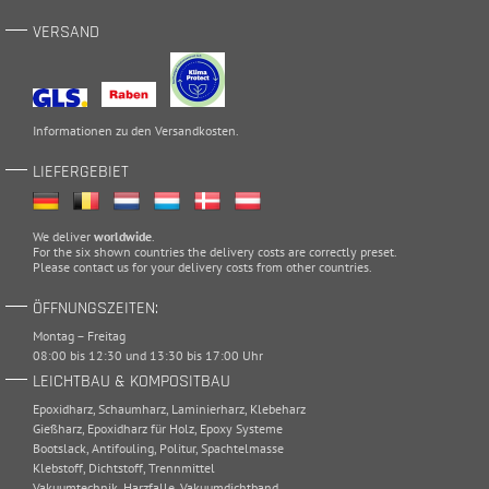
VERSAND
Informationen zu den
Versandkosten
.
LIEFERGEBIET
We deliver
worldwide
.
For the six shown countries the delivery costs are correctly preset.
Please
contact
us for your delivery costs from other countries.
ÖFFNUNGSZEITEN:
Montag – Freitag
08:00 bis 12:30 und 13:30 bis 17:00 Uhr
LEICHTBAU & KOMPOSITBAU
Epoxidharz
,
Schaumharz
,
Laminierharz
,
Klebeharz
Gießharz
,
Epoxidharz für Holz
,
Epoxy Systeme
Bootslack
,
Antifouling
,
Politur
,
Spachtelmasse
Klebstoff
,
Dichtstoff
,
Trennmittel
Vakuumtechnik
,
Harzfalle
,
Vakuumdichtband