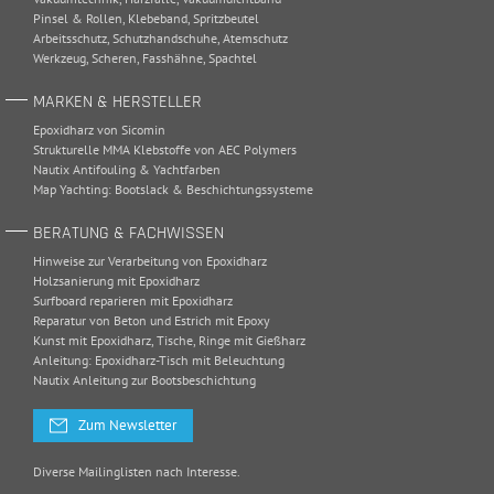
Pinsel & Rollen
,
Klebeband
,
Spritzbeutel
Arbeitsschutz
,
Schutzhandschuhe
,
Atemschutz
Werkzeug
,
Scheren
,
Fasshähne
,
Spachtel
MARKEN & HERSTELLER
Epoxidharz von Sicomin
Strukturelle MMA Klebstoffe von AEC Polymers
Nautix Antifouling & Yachtfarben
Map Yachting: Bootslack & Beschichtungssysteme
BERATUNG & FACHWISSEN
Hinweise zur Verarbeitung von Epoxidharz
Holzsanierung mit Epoxidharz
Surfboard reparieren mit Epoxidharz
Reparatur von Beton und Estrich mit Epoxy
Kunst mit Epoxidharz, Tische, Ringe mit Gießharz
Anleitung: Epoxidharz-Tisch mit Beleuchtung
Nautix Anleitung zur Bootsbeschichtung
Zum Newsletter
Diverse Mailinglisten nach Interesse.