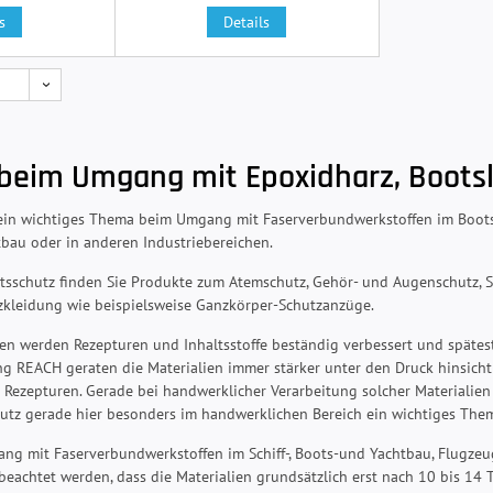
s
Details
 beim Umgang mit Epoxidharz, Bootsl
 ein wichtiges Thema beim Umgang mit Faserverbundwerkstoffen im Bootsb
bau oder in anderen Industriebereichen.
eitsschutz finden Sie Produkte zum Atemschutz, Gehör- und Augenschut
zkleidung wie beispielsweise Ganzkörper-Schutzanzüge.
ten werden Rezepturen und Inhaltsstoffe beständig verbessert und spätes
 REACH geraten die Materialien immer stärker unter den Druck hinsicht
en Rezepturen. Gerade bei handwerklicher Verarbeitung solcher Materiali
chutz gerade hier besonders im handwerklichen Bereich ein wichtiges The
ng mit Faserverbundwerkstoffen im Schiff-, Boots-und Yachtbau, Flugze
beachtet werden, dass die Materialien grundsätzlich erst nach 10 bis 14