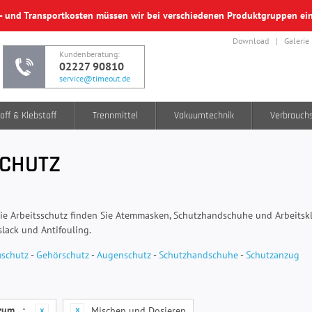
f- und Transportkosten müssen wir bei verschiedenen Produktgruppen e
Download
Galerie
Kundenberatung:
02227 90810
service@timeout.de
off & Klebstoff
Trennmittel
Vakuumtechnik
Verbrauch
SCHUTZ
rie Arbeitsschutz finden Sie Atemmasken, Schutzhandschuhe und Arbeits
lack und Antifouling.
schutz
-
Gehörschutz
-
Augenschutz
-
Schutzhandschuhe
-
Schutzanzug
 zum…:
Mischen und Dosieren