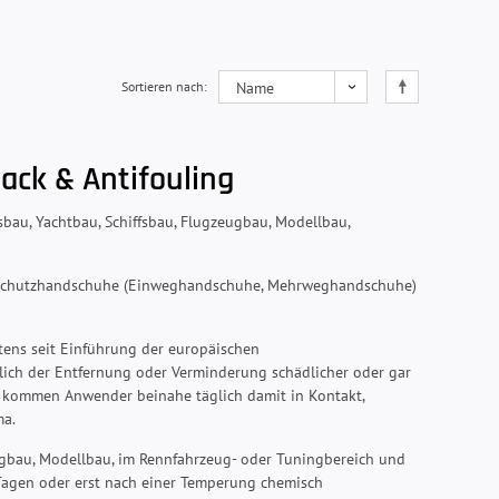
Sortieren nach
ack & Antifouling
au, Yachtbau, Schiffsbau, Flugzeugbau, Modellbau,
z, Schutzhandschuhe (Einweghandschuhe, Mehrweghandschuhe)
tens seit Einführung der europäischen
lich der Entfernung oder Verminderung schädlicher oder gar
en kommen Anwender beinahe täglich damit in Kontakt,
ma.
ugbau, Modellbau, im Rennfahrzeug- oder Tuningbereich und
 Tagen oder erst nach einer Temperung chemisch