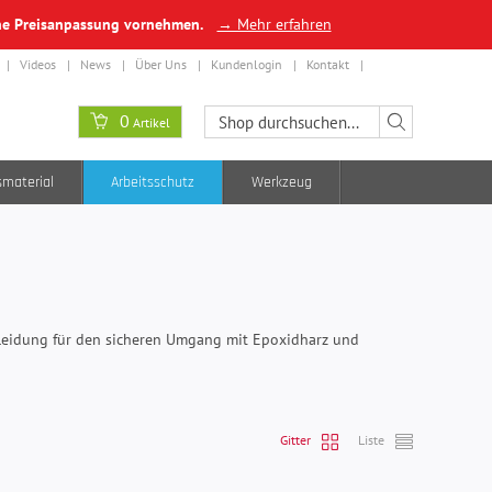
ine Preisanpassung vornehmen.
→ Mehr erfahren
Videos
News
Über Uns
Kundenlogin
Kontakt
0
Artikel
smaterial
Arbeitsschutz
Werkzeug
kleidung für den sicheren Umgang mit Epoxidharz und
Gitter
Liste