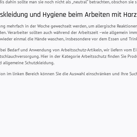
Bis dahin sollte man sie noch nicht als „neutral“ betrachten, obschon sie s
tskleidung und Hygiene beim Arbeiten mit Har
dung mehrfach in der Woche gewechselt werden, um allergische Reaktionen
den. Verarbeiter sollten auch während der Arbeitszeit –wie allgemein i
wieder einmal die Hände waschen, insbesondere vor dem Essen und Trin
 bei Bedarf und Anwendung von Arbeitsschutz-Artikeln, wir liefern vom 
ftschlauchversorgung. Hier in der Kategorie Arbeitsschutz finden Sie Pro
 allgemeine Schutzkleidung.
tion im linken Bereich können Sie die Auswahl einschränken und Ihre Such