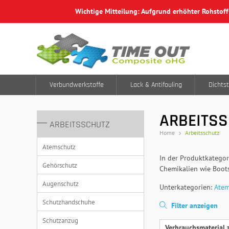
Wichtige Mitteilung: Aufgrund erhöhter Rohstof
Verbundwerkstoffe
Lack & Antifouling
Dichtst
ARBEITS
ARBEITSSCHUTZ
Home
Arbeitsschutz
Atemschutz
In der Produktkatego
Gehörschutz
Chemikalien wie Boots
Augenschutz
Unterkategorien:
Atem
Schutzhandschuhe
Filter anzeigen
Schutzanzug
Verbrauchsmaterial