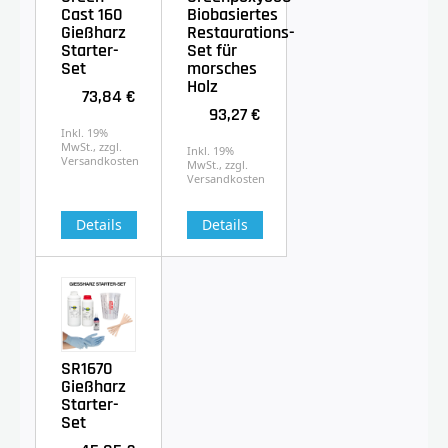
Cast 160
Biobasiertes
Gießharz
Restaurations-
Starter-
Set für
Set
morsches
Holz
73,84 €
93,27 €
Inkl. 19%
MwSt., zzgl.
Inkl. 19%
Versandkosten
MwSt., zzgl.
Versandkosten
Details
Details
SR1670
Gießharz
Starter-
Set