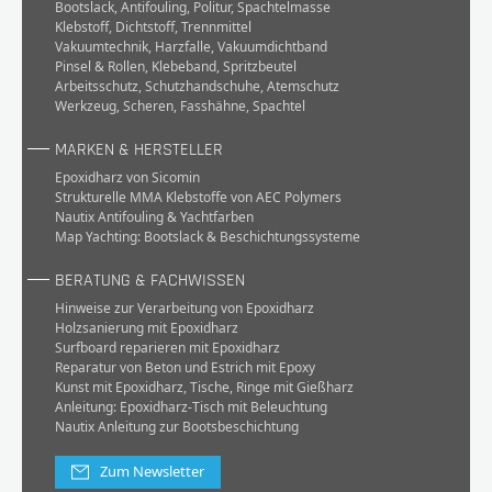
Bootslack
,
Antifouling
,
Politur
,
Spachtelmasse
Klebstoff
,
Dichtstoff
,
Trennmittel
Vakuumtechnik
,
Harzfalle
,
Vakuumdichtband
Pinsel & Rollen
,
Klebeband
,
Spritzbeutel
Arbeitsschutz
,
Schutzhandschuhe
,
Atemschutz
Werkzeug
,
Scheren
,
Fasshähne
,
Spachtel
MARKEN & HERSTELLER
Epoxidharz von Sicomin
Strukturelle MMA Klebstoffe von AEC Polymers
Nautix Antifouling & Yachtfarben
Map Yachting: Bootslack & Beschichtungssysteme
BERATUNG & FACHWISSEN
Hinweise zur Verarbeitung von Epoxidharz
Holzsanierung mit Epoxidharz
Surfboard reparieren mit Epoxidharz
Reparatur von Beton und Estrich mit Epoxy
Kunst mit Epoxidharz, Tische, Ringe mit Gießharz
Anleitung: Epoxidharz-Tisch mit Beleuchtung
Nautix Anleitung zur Bootsbeschichtung
Zum Newsletter