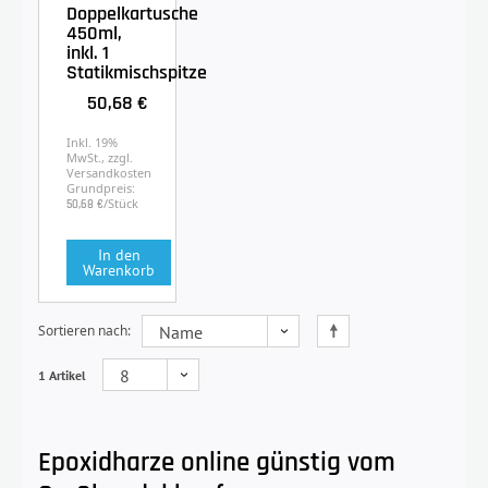
Doppelkartusche
450ml,
inkl. 1
Statikmischspitze
50,68 €
Inkl. 19%
MwSt., zzgl.
Versandkosten
Grundpreis:
/Stück
50,68 €
In den
Warenkorb
Sortieren nach
1 Artikel
Epoxidharze online günstig vom