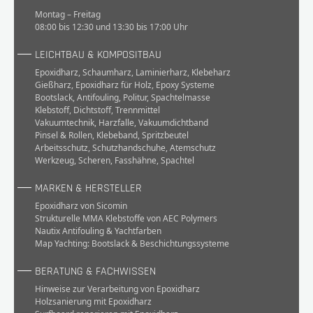
Montag – Freitag
08:00 bis 12:30 und 13:30 bis 17:00 Uhr
LEICHTBAU & KOMPOSITBAU
Epoxidharz
,
Schaumharz
,
Laminierharz
,
Klebeharz
Gießharz
,
Epoxidharz für Holz
,
Epoxy Systeme
Bootslack
,
Antifouling
,
Politur
,
Spachtelmasse
Klebstoff
,
Dichtstoff
,
Trennmittel
Vakuumtechnik
,
Harzfalle
,
Vakuumdichtband
Pinsel & Rollen
,
Klebeband
,
Spritzbeutel
Arbeitsschutz
,
Schutzhandschuhe
,
Atemschutz
Werkzeug
,
Scheren
,
Fasshähne
,
Spachtel
MARKEN & HERSTELLER
Epoxidharz von Sicomin
Strukturelle MMA Klebstoffe von AEC Polymers
Nautix Antifouling & Yachtfarben
Map Yachting: Bootslack & Beschichtungssysteme
BERATUNG & FACHWISSEN
Hinweise zur Verarbeitung von Epoxidharz
Holzsanierung mit Epoxidharz