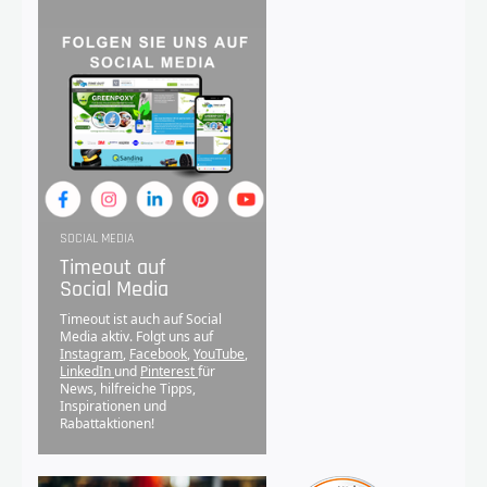
SOCIAL MEDIA
Timeout auf
Social Media
Timeout ist auch auf Social
Media aktiv. Folgt uns auf
Instagram
,
Facebook
,
YouTube
,
LinkedIn
und
Pinterest
für
News, hilfreiche Tipps,
Inspirationen und
Rabattaktionen!