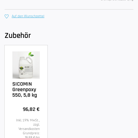
Auf den Wunschzettel
Zubehör
SICOMIN
Greenpoxy
550, 5,8 kg
96,82 €
Inkl. 19% MwSt.,
zzgl.
Versandkosten
Grundpreis:
/kg
16,69 €