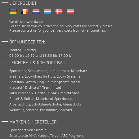
LIEFERGEBIET
We deliver
worldwide
.
For the six shown countries the delivery costs are correctly preset.
Please
contact
us for your delivery costs from other countries.
ÖFFNUNGSZEITEN:
Montag – Freitag
08:00 bis 12:30 und 13:30 bis 17:00 Uhr
LEICHTBAU & KOMPOSITBAU
Epoxidharz
,
Schaumharz
,
Laminierharz
,
Klebeharz
Gießharz
,
Epoxidharz für Holz
,
Epoxy Systeme
Bootslack
,
Antifouling
,
Politur
,
Spachtelmasse
Klebstoff
,
Dichtstoff
,
Trennmittel
Vakuumtechnik
,
Harzfalle
,
Vakuumdichtband
Pinsel & Rollen
,
Klebeband
,
Spritzbeutel
Arbeitsschutz
,
Schutzhandschuhe
,
Atemschutz
Werkzeug
,
Scheren
,
Fasshähne
,
Spachtel
MARKEN & HERSTELLER
Epoxidharz von Sicomin
Strukturelle MMA Klebstoffe von AEC Polymers