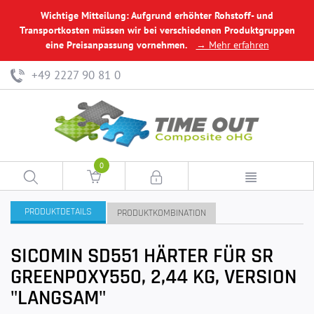
Wichtige Mitteilung: Aufgrund erhöhter Rohstoff- und
Transportkosten müssen wir bei verschiedenen Produktgruppen
eine Preisanpassung vornehmen.
→ Mehr erfahren
+49 2227 90 81 0
0
PRODUKTDETAILS
PRODUKTKOMBINATION
SICOMIN SD551 HÄRTER FÜR SR
GREENPOXY550, 2,44 KG, VERSION
"LANGSAM"