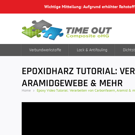
Wichtige Mitteilung: Aufgrund erhöhter Rohstof
Verbundwerkstoffe
Lack & Antifouling
Dichtst
EPOXIDHARZ TUTORIAL: VE
ARAMIDGEWEBE & MEHR
Home
Epoxy Video Tutorial: Verarbeiten von Carbonfasern, Aramid & 