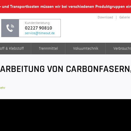
f- und Transportkosten müssen wir bei verschiedenen Produktgruppen e
Download
Galerie
Kundenberatung:
02227 90810
service@timeout.de
off & Klebstoff
Trennmittel
Vakuumtechnik
Verbrauch
RARBEITUNG VON CARBONFASERN
mehr