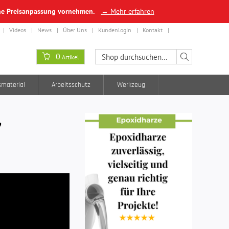
ine Preisanpassung vornehmen.
→ Mehr erfahren
Videos
News
Über Uns
Kundenlogin
Kontakt
0
Artikel
smaterial
Arbeitsschutz
Werkzeug
,