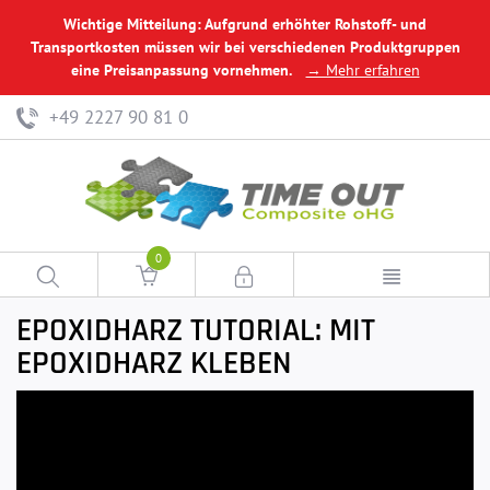
Wichtige Mitteilung: Aufgrund erhöhter Rohstoff- und
Transportkosten müssen wir bei verschiedenen Produktgruppen
eine Preisanpassung vornehmen.
→ Mehr erfahren
+49 2227 90 81 0
0
EPOXIDHARZ TUTORIAL: MIT
EPOXIDHARZ KLEBEN