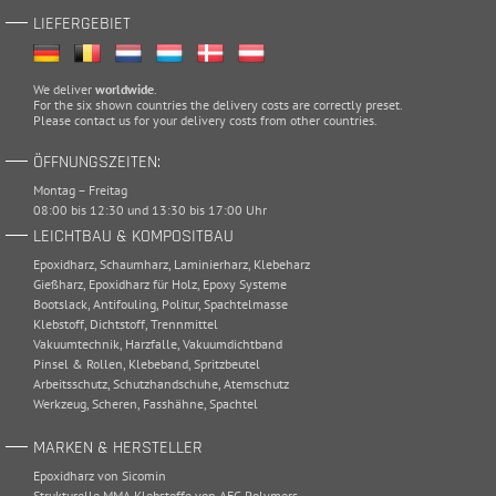
LIEFERGEBIET
We deliver
worldwide
.
For the six shown countries the delivery costs are correctly preset.
Please
contact
us for your delivery costs from other countries.
ÖFFNUNGSZEITEN:
Montag – Freitag
08:00 bis 12:30 und 13:30 bis 17:00 Uhr
LEICHTBAU & KOMPOSITBAU
Epoxidharz
,
Schaumharz
,
Laminierharz
,
Klebeharz
Gießharz
,
Epoxidharz für Holz
,
Epoxy Systeme
Bootslack
,
Antifouling
,
Politur
,
Spachtelmasse
Klebstoff
,
Dichtstoff
,
Trennmittel
Vakuumtechnik
,
Harzfalle
,
Vakuumdichtband
Pinsel & Rollen
,
Klebeband
,
Spritzbeutel
Arbeitsschutz
,
Schutzhandschuhe
,
Atemschutz
Werkzeug
,
Scheren
,
Fasshähne
,
Spachtel
MARKEN & HERSTELLER
Epoxidharz von Sicomin
Strukturelle MMA Klebstoffe von AEC Polymers