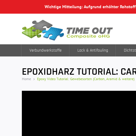
Wichtige Mitteilung: Aufgrund erhöhter Rohstof
Verbundwerkstoffe
Lack & Antifouling
Dichtst
EPOXIDHARZ TUTORIAL: C
Home
Epoxy Video Tutorial: Gewebesorten (Carbon, Aramid & weitere)