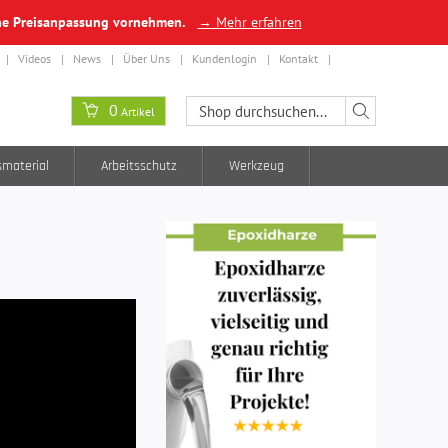
ine Preisanpassung vornehmen.
→ Mehr erfahren
Videos
News
Über Uns
Kundenlogin
Kontakt
0
Artikel
smaterial
Arbeitsschutz
Werkzeug