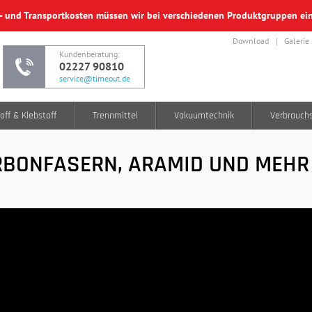
f- und Transportkosten müssen wir bei verschiedenen Produktgruppen e
Download
Galerie
Kundenberatung:
02227 90810
service@timeout.de
off & Klebstoff
Trennmittel
Vakuumtechnik
Verbrauch
ARBONFASERN, ARAMID UND MEHR