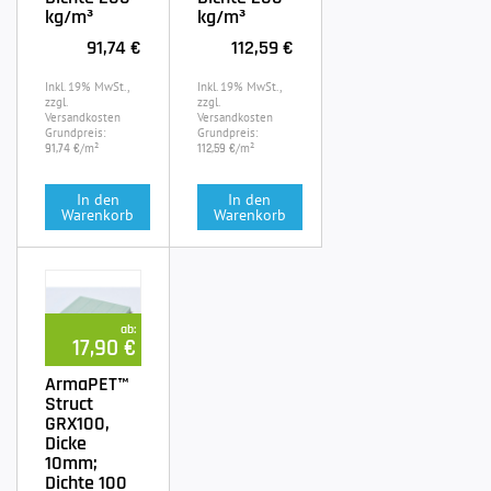
kg/m³
kg/m³
91,74 €
112,59 €
Inkl. 19% MwSt.,
Inkl. 19% MwSt.,
zzgl.
zzgl.
Versandkosten
Versandkosten
Grundpreis:
Grundpreis:
/m²
/m²
91,74 €
112,59 €
In den
In den
Warenkorb
Warenkorb
ab:
17,90 €
ArmaPET™
Struct
GRX100,
Dicke
10mm;
Dichte 100