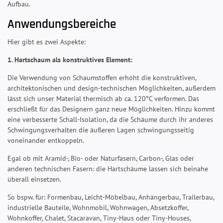
Aufbau.
Anwendungsbereiche
Hier gibt es zwei Aspekte:
1. Hartschaum als konstruktives Element:
Die Verwendung von Schaumstoffen erhöht die konstruktiven,
architektonischen und design-technischen Möglichkeiten, außerdem
lässt sich unser Material thermisch ab ca. 120°C verformen. Das
erschließt für das Designern ganz neue Möglichkeiten. Hinzu kommt
eine verbesserte Schall-Isolation, da die Schäume durch ihr anderes
Schwingungsverhalten die äußeren Lagen schwingungsseitig
voneinander entkoppeln.
Egal ob mit Aramid-, Bio- oder Naturfasern, Carbon-, Glas oder
anderen technischen Fasern: die Hartschäume lassen sich beinahe
überall einsetzen.
So bspw. für: Formenbau, Leicht-Möbelbau, Anhängerbau, Trailerbau,
industrielle Bauteile, Wohnmobil, Wohnwagen, Absetzkoffer,
Wohnkoffer, Chalet, Stacaravan, Tiny-Haus oder Tiny-Houses,