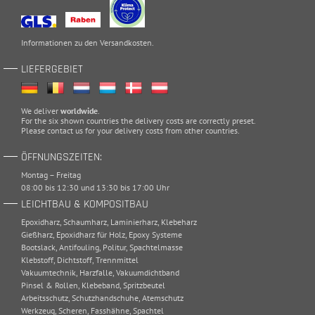
Informationen zu den
Versandkosten
.
LIEFERGEBIET
We deliver
worldwide
.
For the six shown countries the delivery costs are correctly preset.
Please
contact
us for your delivery costs from other countries.
ÖFFNUNGSZEITEN:
Montag – Freitag
08:00 bis 12:30 und 13:30 bis 17:00 Uhr
LEICHTBAU & KOMPOSITBAU
Epoxidharz
,
Schaumharz
,
Laminierharz
,
Klebeharz
Gießharz
,
Epoxidharz für Holz
,
Epoxy Systeme
Bootslack
,
Antifouling
,
Politur
,
Spachtelmasse
Klebstoff
,
Dichtstoff
,
Trennmittel
Vakuumtechnik
,
Harzfalle
,
Vakuumdichtband
Pinsel & Rollen
,
Klebeband
,
Spritzbeutel
Arbeitsschutz
,
Schutzhandschuhe
,
Atemschutz
Werkzeug
,
Scheren
,
Fasshähne
,
Spachtel