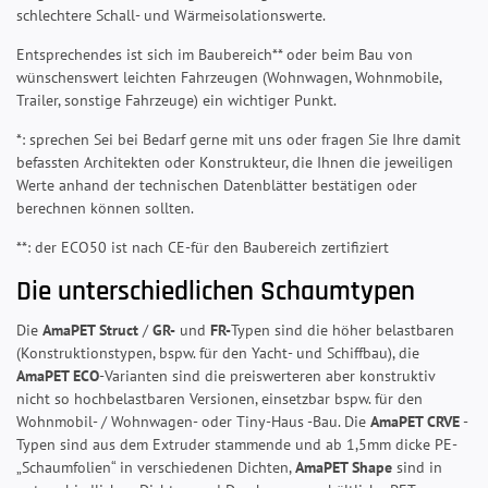
schlechtere Schall- und Wärmeisolationswerte.
Entsprechendes ist sich im Baubereich** oder beim Bau von
wünschenswert leichten Fahrzeugen (Wohnwagen, Wohnmobile,
Trailer, sonstige Fahrzeuge) ein wichtiger Punkt.
*: sprechen Sei bei Bedarf gerne mit uns oder fragen Sie Ihre damit
befassten Architekten oder Konstrukteur, die Ihnen die jeweiligen
Werte anhand der technischen Datenblätter bestätigen oder
berechnen können sollten.
**: der ECO50 ist nach CE-für den Baubereich zertifiziert
Die unterschiedlichen Schaumtypen
Die
AmaPET Struct
/
GR-
und
FR-
Typen sind die höher belastbaren
(Konstruktionstypen, bspw. für den Yacht- und Schiffbau), die
AmaPET ECO
-Varianten sind die preiswerteren aber konstruktiv
nicht so hochbelastbaren Versionen, einsetzbar bspw. für den
Wohnmobil- / Wohnwagen- oder Tiny-Haus -Bau. Die
AmaPET CRVE
-
Typen sind aus dem Extruder stammende und ab 1,5mm dicke PE-
„Schaumfolien“ in verschiedenen Dichten,
AmaPET Shape
sind in