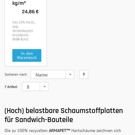
kg/m³
24,86 €
Inkl. 19% MwSt.,
zzgl.
Versandkosten
Grundpreis:
/m2
24,86 €
In den
Warenkorb
Sortieren nach
7 Artikel
(Hoch) belastbare Schaumstoffplatten
für Sandwich-Bauteile
Die zu 100% recycelten
ARMAPET™
Hartschäume zeichnen sich