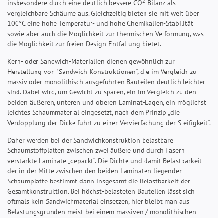
insbesondere durch eine deutlich bessere CO²-Bilanz als
vergleichbare Schäume aus. Gleichzeitig bieten sie mit weit über
100°C eine hohe Temperatur- und hohe Chemikalien-Stabilität
sowie aber auch die Möglichkeit zur thermischen Verformung, was
die Möglichkeit zur freien Design-Entfaltung bietet.
Kern- oder Sandwich-Materialien dienen gewöhnlich zur
Herstellung von "Sandwich-Konstruktionen“, die im Vergleich zu
massiv oder monolithisch ausgeführten Bauteilen deutlich leichter
sind. Dabei wird, um Gewicht zu sparen, ein im Vergleich zu den
beiden äußeren, unteren und oberen Laminat-Lagen, ein möglichst
leichtes Schaummaterial eingesetzt, nach dem Prinzip „die
Verdopplung der Dicke führt zu einer Vervierfachung der Steifigkeit“.
Daher werden bei der Sandwichkonstruktion belastbare
Schaumstoffplatten zwischen zwei äußere und durch Fasern
verstärkte Laminate „gepackt“. Die Dichte und damit Belastbarkeit
der in der Mitte zwischen den beiden Laminaten liegenden
Schaumplatte bestimmt dann insgesamt die Belastbarkeit der
Gesamtkonstruktion. Bei höchst-belasteten Bauteilen lässt sich
oftmals kein Sandwichmaterial einsetzen, hier bleibt man aus
Belastungsgründen meist bei einem massiven / monolithischen