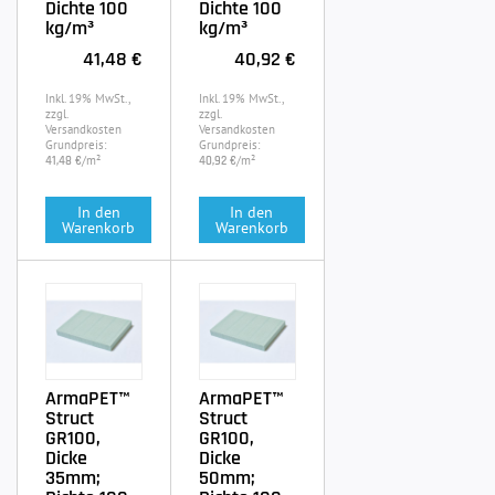
Dichte 100
Dichte 100
kg/m³
kg/m³
41,48 €
40,92 €
Inkl. 19% MwSt.,
Inkl. 19% MwSt.,
zzgl.
zzgl.
Versandkosten
Versandkosten
Grundpreis:
Grundpreis:
/m²
/m²
41,48 €
40,92 €
In den
In den
Warenkorb
Warenkorb
ArmaPET™
ArmaPET™
Struct
Struct
GR100,
GR100,
Dicke
Dicke
35mm;
50mm;