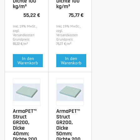
Dichte 100
Dichte 100
kg/m³
kg/m³
55,22 €
75,77 €
Inkl. 19% MwSt.,
Inkl. 19% MwSt.,
zzgl.
zzgl.
Versandkosten
Versandkosten
Grundpreis:
Grundpreis:
/m²
/m²
55,22 €
75,77 €
In den
In den
Warenkorb
Warenkorb
ArmaPET™
ArmaPET™
Struct
Struct
GR200,
GR200,
Dicke
Dicke
40mm;
50mm;
Dichte 200
Dichte 200