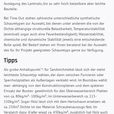
Auslegung des Laminats, bis zu sehr hoch belastbare aber leichte
Bauteile.
Bei Time Out stehen zahlreiche unterschiedliche synthetische
Schaumtypen zur Auswahl, bei denen unter anderem die von der
Dichte abhängige strukturelle Belastbarkeit, Temperaturstabilität
(eventuell sogar auch eine Feuerbeständigkeit), Wasserstabilität,
chemische und dynamische Stabilität jeweils eine entscheidende
Rolle spielt. Bei Bedarf stehen wir Ihnen beratend bei der Auswahl
des für Ihr Projekt geeigneten Schaumtyps gerne zur Verfügung.
Tipps
Als grobe Anhaltspunkt`*: für Sandwichmöbel lässt sich der meist
leichteste Schaumtyp wählen, der dann zwischen Furnieren oder
Sperrholzplatten als Außenlagen verklebt wird. Im Bootsbau wählt
man -abhängig von den Konstruktionsplänen und dem späteren
Einsatz der Bootes- gewöhnlich für den Überwasserbereich Platten
von ca. 80kg/m³- 100kg/m³, im Unterwasserbereich ca. 115-
150kg/m³. Sogar Holz lässt sich mit dem Hartschaum ersetzen: ab
ca. 250m³ Dichte ist das Material Schraubenauszugs-fest. Im
Vergleich dazu: Kiefer wiegt ca. 430kg/m³, zusätzlich hat Holz auch