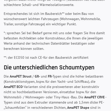
schlechtere Schall- und Wärmeisolationswerte.
Entsprechendes ist sich im Baubereich** oder beim Bau von
wünschenswert leichten Fahrzeugen (Wohnwagen, Wohnmobile,
Trailer, sonstige Fahrzeuge) ein wichtiger Punkt.
*: sprechen Sei bei Bedarf gerne mit uns oder fragen Sie Ihre damit
befassten Architekten oder Konstrukteur, die Ihnen die jeweiligen
Werte anhand der technischen Datenblätter bestätigen oder
berechnen können sollten.
**: der ECO50 ist nach CE-für den Baubereich zertifiziert
Die unterschiedlichen Schaumtypen
Die
AmaPET Struct
/
GR-
und
FR-
Typen sind die höher belastbaren
(Konstruktionstypen, bspw. für den Yacht- und Schiffbau), die
AmaPET ECO
-Varianten sind die preiswerteren aber konstruktiv
nicht so hochbelastbaren Versionen, einsetzbar bspw. für den
Wohnmobil- / Wohnwagen- oder Tiny-Haus -Bau. Die
AmaPET CRVE
-
Typen sind aus dem Extruder stammende und ab 1,5mm dicke PE-
„Schaumfolien“ in verschiedenen Dichten,
AmaPET Shape
sind in