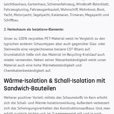
Leichtbauhaus, Gartenhaus, Schienenfahrzeug, Windkraft-Rotorblatt,
Fahrzeugtuning, Fahrzeuganbauteil, Wohnschiff, Wohnboot, Boot,
Yacht, Motoryacht, Segelyacht, Katamaran, Trimaran, Megayacht und
Schiffbau.
2. Hartschaum als Isolations-Elemente:
Unser zu 100% recyceltes PET-Material weist im Vergleich zu den
typischen anderen Schaumtypen aber auch gegenüber Glas- oder
Steinwolle eine vergleichsweise bessere CO²-Bilanz auf.
Grundsätzlich ließe sich das Material im Recycling-Kreislauf auch
wieder verwenden. Neben seiner Wasserbeständigkeit weist unser
Material auch eine hohe Wärmebeständigkeit und
Chemikalienbeständigkeit auf.
Wärme-Isolation & Schall-Isolation mit
Sandwich-Bauteilen
Weiterer positiver Vorteil: mittels des Schaumstoffs im Kern erhöht
sich die Schall- und Wärme-Isolationswirkung. Außerdem verbessert
sich das Schwingungsverhalten des Konstruktionsaufbaus. Und, man
erhält zugleich leichte und, im Zusammenspiel mit und je nach