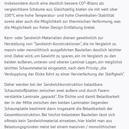
insbesondere durch eine deutlich bessere CO²-Bilanz als
vergleichbare Schäume aus. Gleichzeitig bieten sie mit weit über
100°C eine hohe Temperatur- und hohe Chemikalien-Stabilität
sowie aber auch die Möglichkeit zur thermischen Verformung, was
die Möglichkeit zur freien Design-Entfaltung bietet.
Kern- oder Sandwich-Materialien dienen gewöhnlich zur
Herstellung von "Sandwich-Konstruktionen“, die im Vergleich zu
massiv oder monolithisch ausgeführten Bauteilen deutlich leichter
sind. Dabei wird, um Gewicht zu sparen, ein im Vergleich zu den
beiden äußeren, unteren und oberen Laminat-Lagen, ein möglichst
leichtes Schaummaterial eingesetzt, nach dem Prinzip „die
Verdopplung der Dicke führt zu einer Vervierfachung der Steifigkeit“.
Daher werden bei der Sandwichkonstruktion belastbare
Schaumstoffplatten zwischen zwei äußere und durch Fasern
verstärkte Laminate „gepackt“. Die Dichte und damit Belastbarkeit
der in der Mitte zwischen den beiden Laminaten liegenden
Schaumplatte bestimmt dann insgesamt die Belastbarkeit der
Gesamtkonstruktion. Bei höchst-belasteten Bauteilen lässt sich
oftmals kein Sandwichmaterial einsetzen, hier bleibt man aus
Belastungsgründen meist bei einem massiven / monolithischen