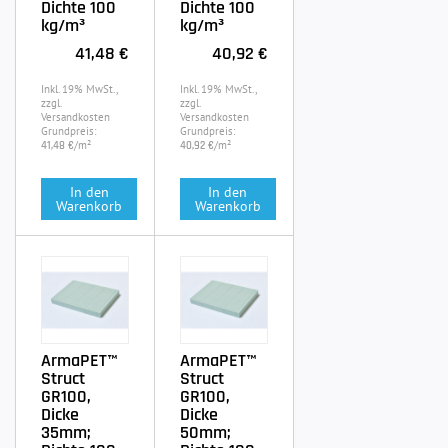
Dichte 100
Dichte 100
kg/m³
kg/m³
41,48 €
40,92 €
Inkl. 19% MwSt.,
Inkl. 19% MwSt.,
zzgl.
zzgl.
Versandkosten
Versandkosten
Grundpreis:
Grundpreis:
/m²
/m²
41,48 €
40,92 €
In den
In den
Warenkorb
Warenkorb
ArmaPET™
ArmaPET™
Struct
Struct
GR100,
GR100,
Dicke
Dicke
35mm;
50mm;