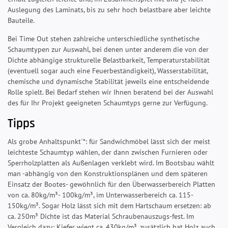
Auslegung des Laminats, bis zu sehr hoch belastbare aber leichte
Bauteile.
Bei Time Out stehen zahlreiche unterschiedliche synthetische
Schaumtypen zur Auswahl, bei denen unter anderem die von der
Dichte abhängige strukturelle Belastbarkeit, Temperaturstabilität
(eventuell sogar auch eine Feuerbeständigkeit), Wasserstabilität,
chemische und dynamische Stabilität jeweils eine entscheidende
Rolle spielt. Bei Bedarf stehen wir Ihnen beratend bei der Auswahl
des für Ihr Projekt geeigneten Schaumtyps gerne zur Verfügung.
Tipps
Als grobe Anhaltspunkt`*: für Sandwichmöbel lässt sich der meist
leichteste Schaumtyp wählen, der dann zwischen Furnieren oder
Sperrholzplatten als Außenlagen verklebt wird. Im Bootsbau wählt
man -abhängig von den Konstruktionsplänen und dem späteren
Einsatz der Bootes- gewöhnlich für den Überwasserbereich Platten
von ca. 80kg/m³- 100kg/m³, im Unterwasserbereich ca. 115-
150kg/m³. Sogar Holz lässt sich mit dem Hartschaum ersetzen: ab
ca. 250m³ Dichte ist das Material Schraubenauszugs-fest. Im
Vergleich dazu: Kiefer wiegt ca. 430kg/m³, zusätzlich hat Holz auch