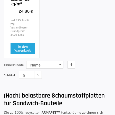
kg/m³
24,86 €
Inkl. 19% MwSt.,
zzgl.
Versandkosten
Grundpreis:
/m2
24,86 €
In den
Warenkorb
Sortieren nach
5 Artikel
(Hoch) belastbare Schaumstoffplatten
für Sandwich-Bauteile
Die zu 100% recycelten
ARMAPET™
Hartschäume zeichnen sich