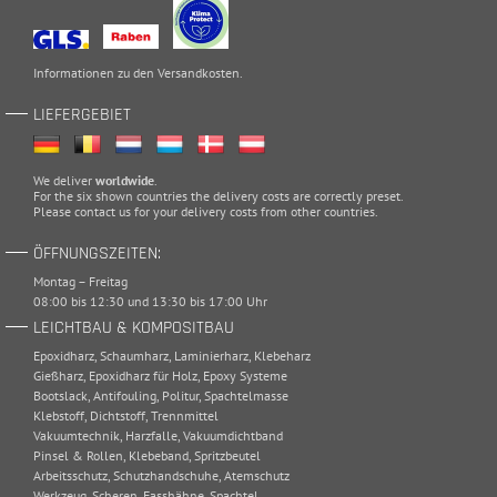
Informationen zu den
Versandkosten
.
LIEFERGEBIET
We deliver
worldwide
.
For the six shown countries the delivery costs are correctly preset.
Please
contact
us for your delivery costs from other countries.
ÖFFNUNGSZEITEN:
Montag – Freitag
08:00 bis 12:30 und 13:30 bis 17:00 Uhr
LEICHTBAU & KOMPOSITBAU
Epoxidharz
,
Schaumharz
,
Laminierharz
,
Klebeharz
Gießharz
,
Epoxidharz für Holz
,
Epoxy Systeme
Bootslack
,
Antifouling
,
Politur
,
Spachtelmasse
Klebstoff
,
Dichtstoff
,
Trennmittel
Vakuumtechnik
,
Harzfalle
,
Vakuumdichtband
Pinsel & Rollen
,
Klebeband
,
Spritzbeutel
Arbeitsschutz
,
Schutzhandschuhe
,
Atemschutz
Werkzeug
,
Scheren
,
Fasshähne
,
Spachtel