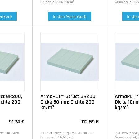
Grundpreis:
/m²
Grundpreis:
40,92 €
55,2
enkorb
In den Warenkorb
In de
ct GR200,
ArmaPET™ Struct GR200,
ArmaPET™ 
ichte 200
Dicke 50mm; Dichte 200
Dicke 10mm
kg/m³
kg/m³
91,74 €
112,59 €
Versandkosten
Inkl. 19% MwSt., zzgl. Versandkosten
Inkl. 19% MwSt.,
Grundpreis:
/m²
Grundpreis:
112,59 €
24,8