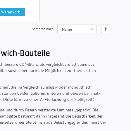
n Warenkorb
Sortieren nach
dwich-Bauteile
h bessere CO²-Bilanz als vergleichbare Schäume aus.
lität sowie aber auch die Möglichkeit zur thermischen
nen“, die im Vergleich zu massiv oder monolithisch
eich zu den beiden äußeren, unteren und oberen Laminat-
Dicke führt zu einer Vervierfachung der Steifigkeit“.
e und durch Fasern verstärkte Laminate „gepackt“. Die
aumplatte bestimmt dann insgesamt die Belastbarkeit der
einsetzen, hier bleibt man aus Belastungsgründen meist bei