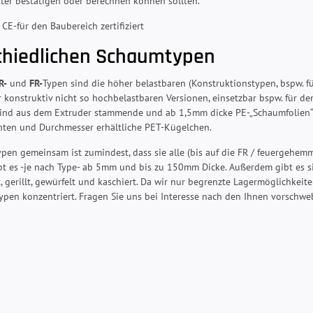
ter bestätigen oder berechnen können sollten.
 CE-für den Baubereich zertifiziert
chiedlichen Schaumtypen
R-
und
FR-
Typen sind die höher belastbaren (Konstruktionstypen, bspw. fü
r konstruktiv nicht so hochbelastbaren Versionen, einsetzbar bspw. für 
ind aus dem Extruder stammende und ab 1,5mm dicke PE-„Schaumfolien“ 
hten und Durchmesser erhältliche PET-Kügelchen.
pen gemeinsam ist zumindest, dass sie alle (bis auf die FR / feuergehe
t es -je nach Type- ab 5mm und bis zu 150mm Dicke. Außerdem gibt es si
, gerillt, gewürfelt und kaschiert. Da wir nur begrenzte Lagermöglichkei
pen konzentriert. Fragen Sie uns bei Interesse nach den Ihnen vorschw