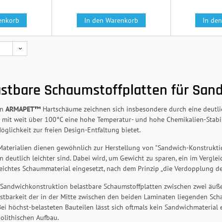
enkorb
In den Warenkorb
In de
astbare Schaumstoffplatten für San
en
ARMAPET™
Hartschäume zeichnen sich insbesondere durch eine deutlic
ie mit weit über 100°C eine hohe Temperatur- und hohe Chemikalien-Stabi
glichkeit zur freien Design-Entfaltung bietet.
aterialien dienen gewöhnlich zur Herstellung von "Sandwich-Konstruktio
n deutlich leichter sind. Dabei wird, um Gewicht zu sparen, ein im Vergl
eichtes Schaummaterial eingesetzt, nach dem Prinzip „die Verdopplung der 
Sandwichkonstruktion belastbare Schaumstoffplatten zwischen zwei äußer
stbarkeit der in der Mitte zwischen den beiden Laminaten liegenden Sch
ei höchst-belasteten Bauteilen lässt sich oftmals kein Sandwichmaterial 
olithischen Aufbau.