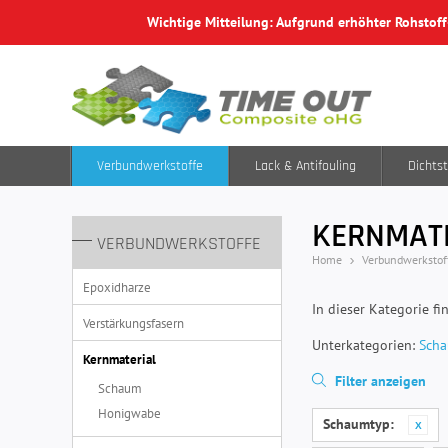
Wichtige Mitteilung: Aufgrund erhöhter Rohstof
Verbundwerkstoffe
Lack & Antifouling
Dichtst
KERNMAT
VERBUNDWERKSTOFFE
Home
Verbundwerkstof
Epoxidharze
In dieser Kategorie f
Verstärkungsfasern
Unterkategorien:
Sch
Kernmaterial
Filter anzeigen
Schaum
Honigwabe
Schaumtyp: