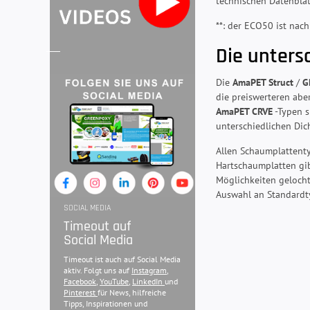
technischen Datenblät
**: der ECO50 ist nach
Die unters
Die
AmaPET Struct
/
G
die preiswerteren abe
AmaPET CRVE
-Typen s
unterschiedlichen Dic
Allen Schaumplattenty
Hartschaumplatten gib
Möglichkeiten gelocht
Auswahl an Standardty
SOCIAL MEDIA
Timeout auf
Social Media
Timeout ist auch auf Social Media
aktiv. Folgt uns auf
Instagram
,
Facebook
,
YouTube
,
LinkedIn
und
Pinterest
für News, hilfreiche
Tipps, Inspirationen und