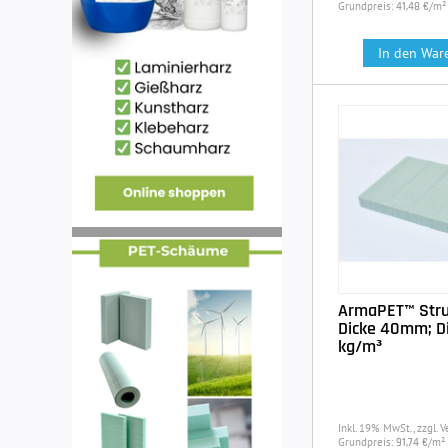
Grundpreis:
/m²
41,48 €
In den War
ArmaPET™ Stru
Dicke 40mm; D
kg/m³
Inkl. 19% MwSt., zzgl. 
Grundpreis:
/m²
91,74 €