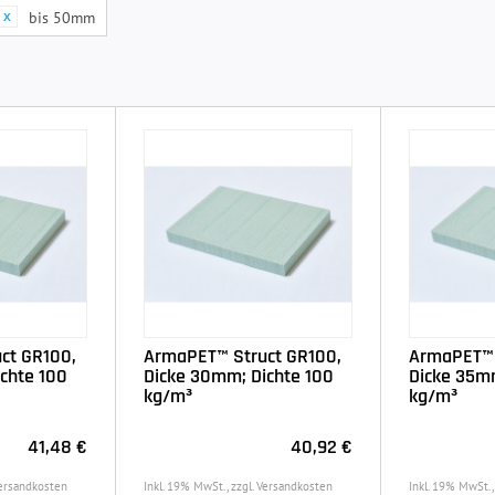
bis 50mm
ct GR100,
ArmaPET™ Struct GR100,
ArmaPET™ 
chte 100
Dicke 30mm; Dichte 100
Dicke 35mm
kg/m³
kg/m³
41,48 €
40,92 €
Versandkosten
Inkl. 19% MwSt., zzgl. Versandkosten
Inkl. 19% MwSt.,