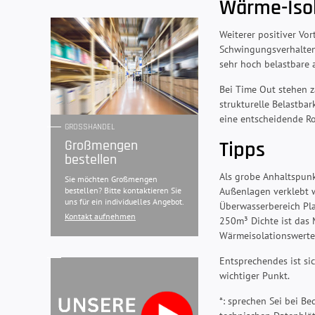
Wärme-Isol
Weiterer positiver Vo
Schwingungsverhalten 
sehr hoch belastbare a
Bei Time Out stehen z
strukturelle Belastbar
eine entscheidende Ro
GROSSHANDEL
Tipps
Großmengen
bestellen
Als grobe Anhaltspunk
Sie möchten Großmengen
Außenlagen verklebt 
bestellen? Bitte kontaktieren Sie
uns für ein individuelles Angebot.
Überwasserbereich Pla
Kontakt aufnehmen
250m³ Dichte ist das M
Wärmeisolationswerte
Entsprechendes ist si
wichtiger Punkt.
*: sprechen Sei bei Be