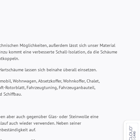
hnischen Möglichkeiten, außerdem lässt sich unser Material
inzu kommt eine verbesserte Schall-Isolation, da die Schäume
ntkoppeln.
 Hartschäume lassen sich beinahe überall einsetzen.
nmobil, Wohnwagen, Absetzkoffer, Wohnkoffer, Chalet,
ft-Rotorblatt, Fahrzeugtuning, Fahrzeuganbauteil,
d Schiffbau.
pen aber auch gegenüber Glas- oder Steinwolle eine
islauf auch wieder verwenden. Neben seiner
beständigkeit auf.