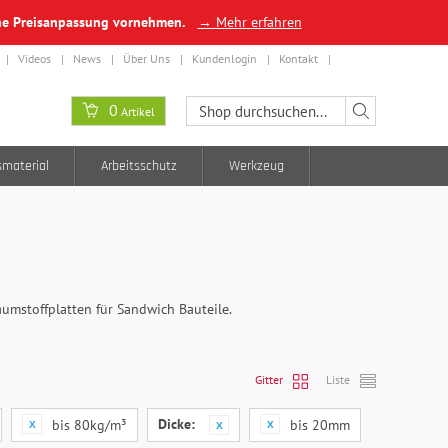
ine Preisanpassung vornehmen.
→ Mehr erfahren
Videos
News
Über Uns
Kundenlogin
Kontakt
0
Artikel
smaterial
Arbeitsschutz
Werkzeug
umstoffplatten für Sandwich Bauteile.
Gitter
Liste
Dicke:
bis 80kg/m³
bis 20mm