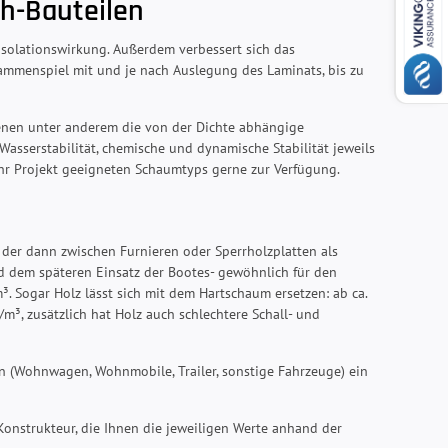
ch-Bauteilen
-Isolationswirkung. Außerdem verbessert sich das
ammenspiel mit und je nach Auslegung des Laminats, bis zu
denen unter anderem die von der Dichte abhängige
 Wasserstabilität, chemische und dynamische Stabilität jeweils
 Ihr Projekt geeigneten Schaumtyps gerne zur Verfügung.
 der dann zwischen Furnieren oder Sperrholzplatten als
 dem späteren Einsatz der Bootes- gewöhnlich für den
 Sogar Holz lässt sich mit dem Hartschaum ersetzen: ab ca.
/m³, zusätzlich hat Holz auch schlechtere Schall- und
n (Wohnwagen, Wohnmobile, Trailer, sonstige Fahrzeuge) ein
 Konstrukteur, die Ihnen die jeweiligen Werte anhand der