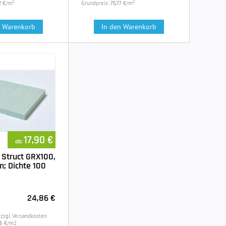
/m²
Grundpreis:
/m²
2 €
75,77 €
n Warenkorb
In den Warenkorb
17,90 €
ab:
Struct GRX100,
; Dichte 100
24,86 €
 zzgl. Versandkosten
/m2
6 €