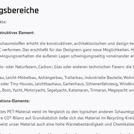
sbereiche
kte:
struktives Element:
haumstoffen erhöht die konstruktiven, architektonischen und design-tec
C verformen. Das erschließt für das Designern ganz neue Möglichkeiten. H
hwingungsverhalten die äußeren Lagen schwingungsseitig voneinander e
io- oder Naturfasern, Carbon-, Glas oder anderen technischen Fasern: die
au, Leicht-Möbelbau, Anhängerbau, Trailerbau, industrielle Bauteile, Woh
 oder Tiny-Houses, Leichtbauhaus, Gartenhaus, Schienenfahrzeug, Windkra
 Boot, Yacht, Motoryacht, Segelyacht, Katamaran, Trimaran, Megayacht un
lations-Elemente:
tes PET-Material weist im Vergleich zu den typischen anderen Schaumty
re CO²-Bilanz auf. Grundsätzlich ließe sich das Material im Recycling-Kre
eist unser Material auch eine hohe Wärmebeständigkeit und Chemikalien