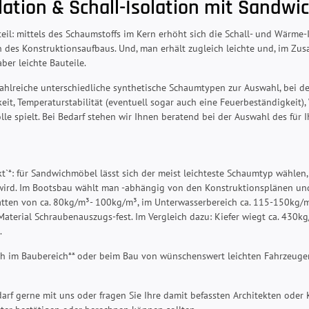
ation & Schall-Isolation mit Sandwi
rteil: mittels des Schaumstoffs im Kern erhöht sich die Schall- und Wärme
des Konstruktionsaufbaus. Und, man erhält zugleich leichte und, im Zus
ber leichte Bauteile.
ahlreiche unterschiedliche synthetische Schaumtypen zur Auswahl, bei 
keit, Temperaturstabilität (eventuell sogar auch eine Feuerbeständigkeit),
lle spielt. Bei Bedarf stehen wir Ihnen beratend bei der Auswahl des für
t`*: für Sandwichmöbel lässt sich der meist leichteste Schaumtyp wählen,
wird. Im Bootsbau wählt man -abhängig von den Konstruktionsplänen und
tten von ca. 80kg/m³- 100kg/m³, im Unterwasserbereich ca. 115-150kg/m³.
aterial Schraubenauszugs-fest. Im Vergleich dazu: Kiefer wiegt ca. 430kg
.
ch im Baubereich** oder beim Bau von wünschenswert leichten Fahrzeuge
darf gerne mit uns oder fragen Sie Ihre damit befassten Architekten oder