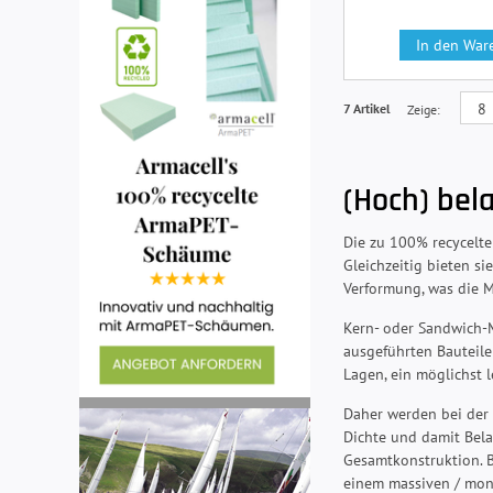
In den War
7 Artikel
Zeige
(Hoch) bel
Die zu 100% recycelt
Gleichzeitig bieten s
Verformung, was die Mö
Kern- oder Sandwich-M
ausgeführten Bauteile
Lagen, ein möglichst l
Daher werden bei der 
Dichte und damit Bela
Gesamtkonstruktion. B
einem massiven / mon