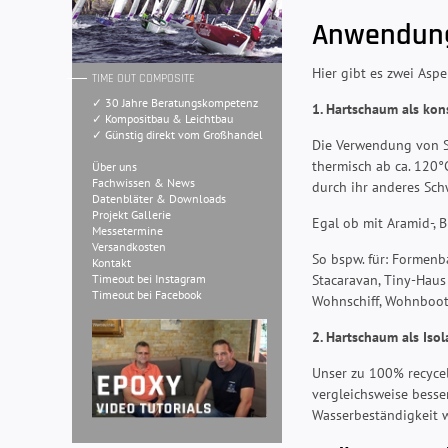
Anwendung
Hier gibt es zwei Aspe
TIME OUT COMPOSITE
✓ 30 Jahre Beratungskompetenz
1. Hartschaum als kon
✓ Kompositbau & Leichtbau
✓ Günstig direkt vom Großhandel
Die Verwendung von Sc
thermisch ab ca. 120°
Über uns
Fachwissen & News
durch ihr anderes Sc
Datenbläter & Downloads
Projekt Gallerie
Egal ob mit Aramid-, B
Messetermine
Versandkosten
So bspw. für: Formenb
Kontakt
Stacaravan, Tiny-Haus
Timeout bei Instagram
Timeout bei Facebook
Wohnschiff, Wohnboot,
2. Hartschaum als Iso
Unser zu 100% recycel
vergleichsweise besse
Wasserbeständigkeit w