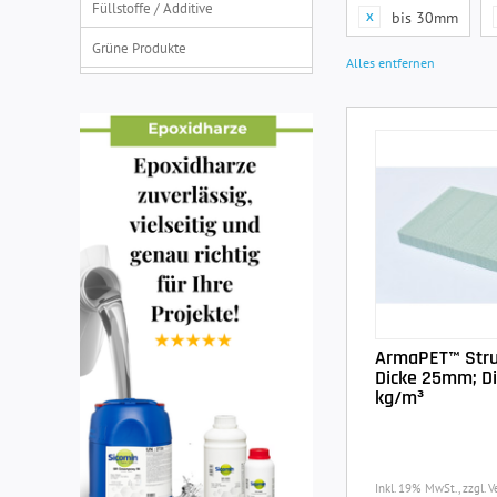
Füllstoffe / Additive
bis 30mm
Grüne Produkte
Alles entfernen
ArmaPET™ Stru
Dicke 25mm; Di
kg/m³
Inkl. 19% MwSt., zzgl. 