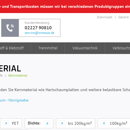
f- und Transportkosten müssen wir bei verschiedenen Produktgruppen e
Download
Galerie
Kundenberatung:
02227 90810
service@timeout.de
off & Klebstoff
Trennmittel
Vakuumtechnik
Verbrauch
ERIAL
fe
Kernmaterial
inden Sie Kernmaterial wie Hartschaumplatten und weitere belastbare Scha
aum
-
Honigwabe
Dichte:
PET
bis 200kg/m³
100kg/m³