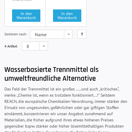
191,65 €
In den
In den
Warenkorb
Warenkorb
Sortieren nach
4 Artikel
Wasserbasierte Trennmittel als
umweltfreundliche Alternative
Das Feld der Trennmittel ist ein großes …, und auch „kritisches“,
merke: „Chemie ist, wenn es trotzdem funktioniert...!" Seitdem
REACH, die europäische Chemikalien-Verordnung, immer stärker den
Einsatz von ungesunden, gefährlichen oder gar giftigen Stoffen
eindämmt, konzentrieren wir unser Angebot zunehmend auf
Materialien, die früher aufgrund ihres etwas höheren Preises
gegenüber bspw. stärker oder höher lösemittelhaltigen Produkten