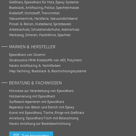
Gießharz
,
Epoxidharz für Holz
,
Epoxy Systeme
Bootslack
,
Antifouling
,
Politur
,
Spachtelmasse
Klebstoff
,
Dichtstoff
,
Trennmittel
Vakuumtechnik
,
Harzfalle
,
Vakuumdichtband
Pinsel & Rollen
,
Klebeband
,
Spritzbeutel
Arbeitsschutz
,
Schutzhandschuhe
,
Atemschutz
Werkzeug
,
Scheren
,
Fasshähne
,
Spachtel
MARKEN & HERSTELLER
Epoxidharz von Sicomin
Strukturelle MMA Klebstoffe von AEC Polymers
Nautix Antifouling & Yachtfarben
Map Yachting: Bootslack & Beschichtungssysteme
BERATUNG & FACHWISSEN
Hinweise zur Verarbeitung von Epoxidharz
Holzsanierung mit Epoxidharz
Surfboard reparieren mit Epoxidharz
Reparatur von Beton und Estrich mit Epoxy
Kunst mit Epoxidharz, Tische, Ringe mit Gießharz
Anleitung: Epoxidharz-Tisch mit Beleuchtung
Nautix Anleitung zur Bootsbeschichtung
Zum Newsletter