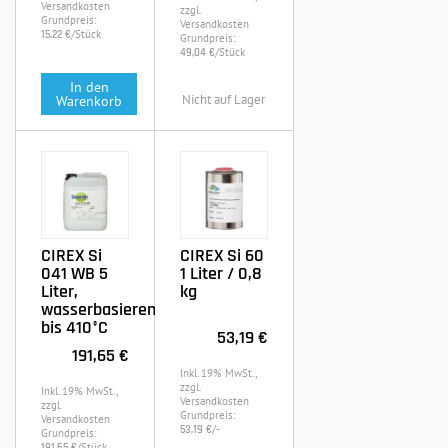
Versandkosten
zzgl.
Grundpreis:
Versandkosten
/Stück
15,22 €
Grundpreis:
/Stück
49,04 €
In den
Nicht auf Lager
Warenkorb
CIREX Si
CIREX Si 60
041 WB 5
1 Liter / 0,8
Liter,
kg
wasserbasierend,
bis 410°C
53,19 €
191,65 €
Inkl. 19% MwSt.,
zzgl.
Inkl. 19% MwSt.,
Versandkosten
zzgl.
Grundpreis:
Versandkosten
/-
53,19 €
Grundpreis:
/Stück