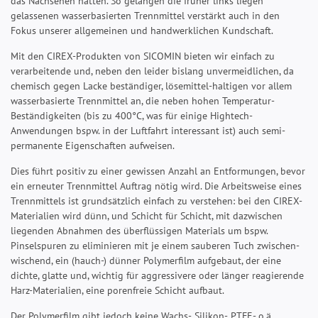
das Nachsehen hatten. So gelangen die früher links liegen
gelassenen wasserbasierten Trennmittel verstärkt auch in den
Fokus unserer allgemeinen und handwerklichen Kundschaft.
Mit den CIREX-Produkten von SICOMIN bieten wir einfach zu
verarbeitende und, neben den leider bislang unvermeidlichen, da
chemisch gegen Lacke beständiger, lösemittel-haltigen vor allem
wasserbasierte Trennmittel an, die neben hohen Temperatur-
Beständigkeiten (bis zu 400°C, was für einige Hightech-
Anwendungen bspw. in der Luftfahrt interessant ist) auch semi-
permanente Eigenschaften aufweisen.
Dies führt positiv zu einer gewissen Anzahl an Entformungen, bevor
ein erneuter Trennmittel Auftrag nötig wird. Die Arbeitsweise eines
Trennmittels ist grundsätzlich einfach zu verstehen: bei den CIREX-
Materialien wird dünn, und Schicht für Schicht, mit dazwischen
liegenden Abnahmen des überflüssigen Materials um bspw.
Pinselspuren zu eliminieren mit je einem sauberen Tuch zwischen-
wischend, ein (hauch-) dünner Polymerfilm aufgebaut, der eine
dichte, glatte und, wichtig für aggressivere oder länger reagierende
Harz-Materialien, eine porenfreie Schicht aufbaut.
Der Polymerfilm gibt jedoch keine Wachs-, Silikon-, PTFE- o.ä.