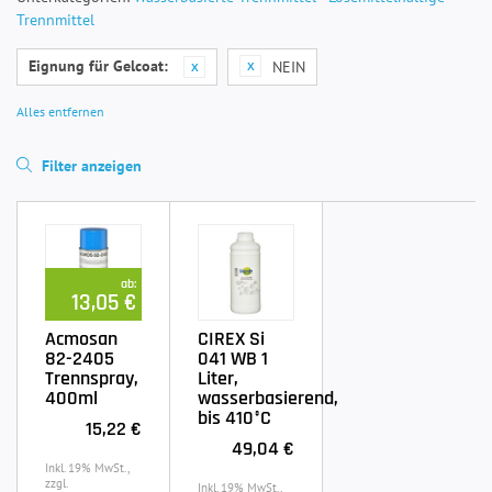
Trennmittel
Eignung für Gelcoat:
NEIN
Alles entfernen
Filter anzeigen
ab:
13,05 €
Acmosan
CIREX Si
82-2405
041 WB 1
Trennspray,
Liter,
400ml
wasserbasierend,
bis 410°C
15,22 €
49,04 €
Inkl. 19% MwSt.,
zzgl.
Inkl. 19% MwSt.,