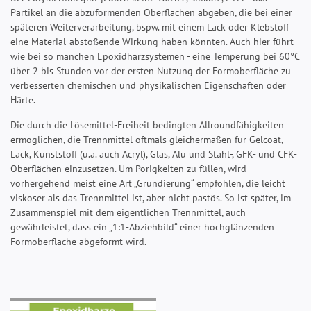
Partikel an die abzuformenden Oberflächen abgeben, die bei einer
späteren Weiterverarbeitung, bspw. mit einem Lack oder Klebstoff
eine Material-abstoßende Wirkung haben könnten. Auch hier führt -
wie bei so manchen Epoxidharzsystemen - eine Temperung bei 60°C
über 2 bis Stunden vor der ersten Nutzung der Formoberfläche zu
verbesserten chemischen und physikalischen Eigenschaften oder
Härte.
Die durch die Lösemittel-Freiheit bedingten Allroundfähigkeiten
ermöglichen, die Trennmittel oftmals gleichermaßen für Gelcoat,
Lack, Kunststoff (u.a. auch Acryl), Glas, Alu und Stahl-, GFK- und CFK-
Oberflächen einzusetzen. Um Porigkeiten zu füllen, wird
vorhergehend meist eine Art „Grundierung“ empfohlen, die leicht
viskoser als das Trennmittel ist, aber nicht pastös. So ist später, im
Zusammenspiel mit dem eigentlichen Trennmittel, auch
gewährleistet, dass ein „1:1-Abziehbild“ einer hochglänzenden
Formoberfläche abgeformt wird.