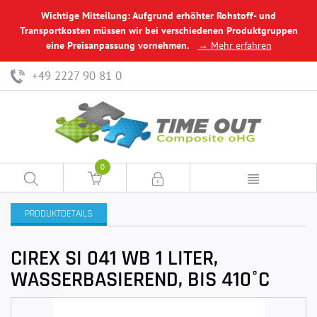
Wichtige Mitteilung: Aufgrund erhöhter Rohstoff- und
Transportkosten müssen wir bei verschiedenen Produktgruppen
eine Preisanpassung vornehmen.
→ Mehr erfahren
+49 2227 90 81 0
0
PRODUKTDETAILS
CIREX SI 041 WB 1 LITER,
WASSERBASIEREND, BIS 410°C