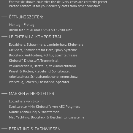
For the six shown countries the delivery costs are correctly preset.
Please
contact
us for your delivery costs from other countries.
ÖFFNUNGSZEITEN:
Montag – Freitag
08:00 bis 12:30 und 13:30 bis 17:00 Uhr
LEICHTBAU & KOMPOSITBAU
Epoxidharz
,
Schaumharz
,
Laminierharz
,
Klebeharz
Gießharz
,
Epoxidharz für Holz
,
Epoxy Systeme
Bootslack
,
Antifouling
,
Politur
,
Spachtelmasse
Klebstoff
,
Dichtstoff
,
Trennmittel
Vakuumtechnik
,
Harzfalle
,
Vakuumdichtband
Pinsel & Rollen
,
Klebeband
,
Spritzbeutel
Arbeitsschutz
,
Schutzhandschuhe
,
Atemschutz
Werkzeug
,
Scheren
,
Fasshähne
,
Spachtel
MARKEN & HERSTELLER
Epoxidharz von Sicomin
Strukturelle MMA Klebstoffe von AEC Polymers
Nautix Antifouling & Yachtfarben
Map Yachting: Bootslack & Beschichtungssysteme
BERATUNG & FACHWISSEN