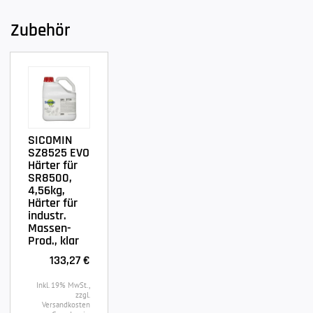
Zubehör
SICOMIN
SZ8525 EVO
Härter für
SR8500,
4,56kg,
Härter für
industr.
Massen-
Prod., klar
133,27 €
Inkl. 19% MwSt.,
zzgl.
Versandkosten