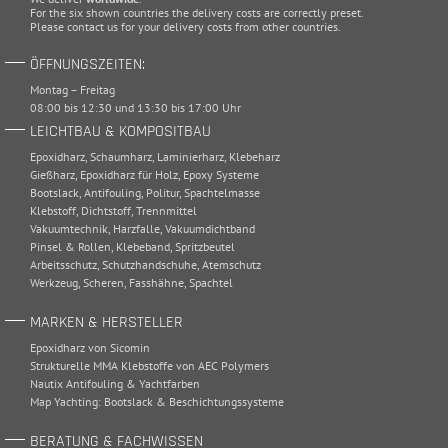
For the six shown countries the delivery costs are correctly preset.
Please
contact
us for your delivery costs from other countries.
ÖFFNUNGSZEITEN:
Montag – Freitag
08:00 bis 12:30 und 13:30 bis 17:00 Uhr
LEICHTBAU & KOMPOSITBAU
Epoxidharz
,
Schaumharz
,
Laminierharz
,
Klebeharz
Gießharz
,
Epoxidharz für Holz
,
Epoxy Systeme
Bootslack
,
Antifouling
,
Politur
,
Spachtelmasse
Klebstoff
,
Dichtstoff
,
Trennmittel
Vakuumtechnik
,
Harzfalle
,
Vakuumdichtband
Pinsel & Rollen
,
Klebeband
,
Spritzbeutel
Arbeitsschutz
,
Schutzhandschuhe
,
Atemschutz
Werkzeug
,
Scheren
,
Fasshähne
,
Spachtel
MARKEN & HERSTELLER
Epoxidharz von Sicomin
Strukturelle MMA Klebstoffe von AEC Polymers
Nautix Antifouling & Yachtfarben
Map Yachting: Bootslack & Beschichtungssysteme
BERATUNG & FACHWISSEN