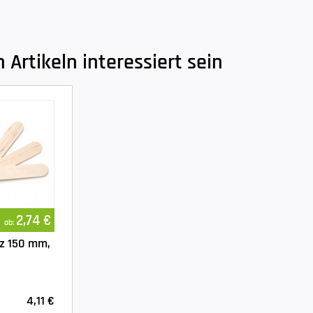
Artikeln interessiert sein
2,74 €
ab:
lz 150 mm,
4,11 €