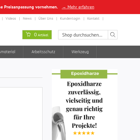
ine Preisanpassung vornehmen.
→ Mehr erfahren
Videos
News
Über Uns
Kundenlogin
Kontakt
0
Artikel
smaterial
Arbeitsschutz
Werkzeug