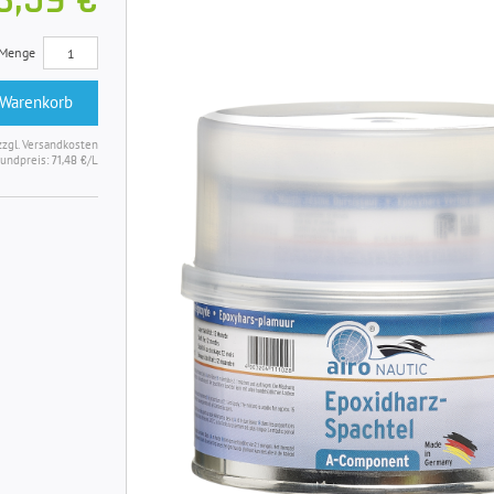
3,59 €
Menge
 Warenkorb
zzgl. Versandkosten
undpreis:
/L
71,48 €