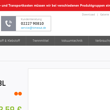
f- und Transportkosten müssen wir bei verschiedenen Produktgruppen e
Download
Galerie
Kundenberatung:
02227 90810
service@timeout.de
off & Klebstoff
Trennmittel
Vakuumtechnik
Verbrauch
3L