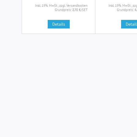
Inkl. 19% MwSt., zzgl. Versandkosten
Inkl. 19% MwSt., zz
Grundpreis:
/SET
Grundpreis:
2,70 €
4
Details
Detail