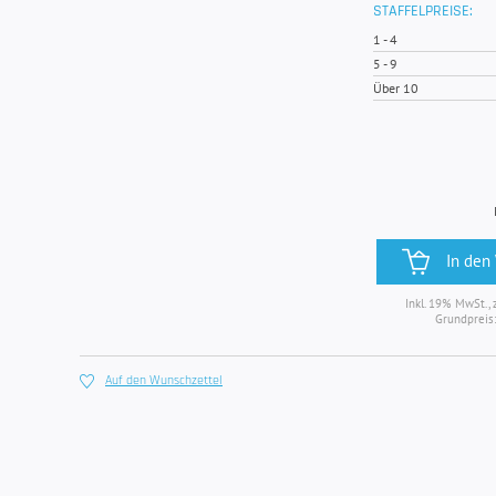
STAFFELPREISE:
1
-
4
5
-
9
Über 10
In den
Inkl. 19% MwSt., 
Grundpreis
Auf den Wunschzettel