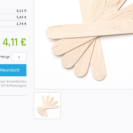
4,11 €
3,43 €
2,74 €
4,11 €
Menge
 Warenkorb
zzgl. Versandkosten
:
/Packung(en)
4,11 €