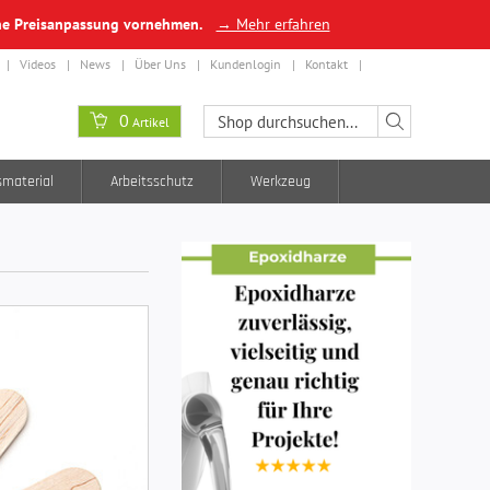
ine Preisanpassung vornehmen.
→ Mehr erfahren
Videos
News
Über Uns
Kundenlogin
Kontakt
0
Artikel
smaterial
Arbeitsschutz
Werkzeug