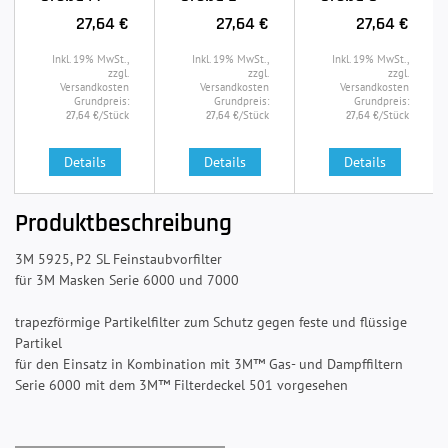
27,64 €
27,64 €
27,64 €
Inkl. 19% MwSt.,
Inkl. 19% MwSt.,
Inkl. 19% MwSt.,
zzgl.
zzgl.
zzgl.
Versandkosten
Versandkosten
Versandkosten
Grundpreis:
Grundpreis:
Grundpreis:
/Stück
/Stück
/Stück
27,64 €
27,64 €
27,64 €
Details
Details
Details
Produktbeschreibung
3M 5925, P2 SL Feinstaubvorfilter
für 3M Masken Serie 6000 und 7000
trapezförmige Partikelfilter zum Schutz gegen feste und flüssige
Partikel
für den Einsatz in Kombination mit 3M™ Gas- und Dampffiltern
Serie 6000 mit dem 3M™ Filterdeckel 501 vorgesehen