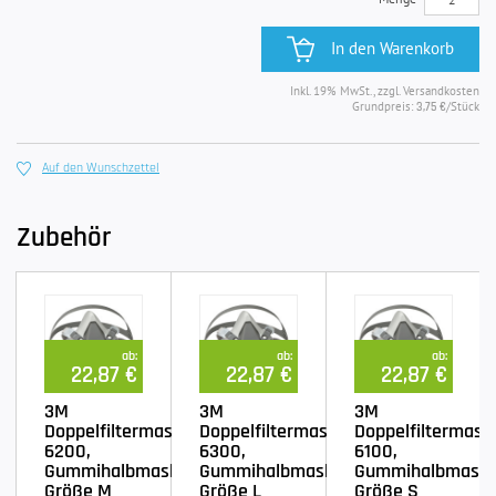
In den Warenkorb
Inkl. 19% MwSt., zzgl. Versandkosten
Grundpreis:
/Stück
3,75 €
Auf den Wunschzettel
Zubehör
ab:
ab:
ab:
22,87 €
22,87 €
22,87 €
3M
3M
3M
Doppelfiltermaske
Doppelfiltermaske
Doppelfiltermask
6200,
6300,
6100,
Gummihalbmaske
Gummihalbmaske
Gummihalbmask
Größe M
Größe L
Größe S