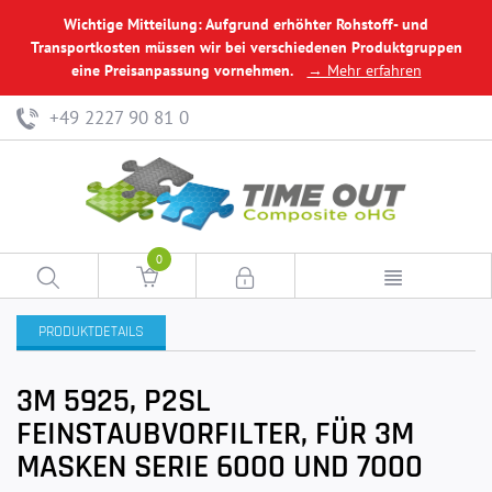
Wichtige Mitteilung: Aufgrund erhöhter Rohstoff- und
Transportkosten müssen wir bei verschiedenen Produktgruppen
eine Preisanpassung vornehmen.
→ Mehr erfahren
+49 2227 90 81 0
0
PRODUKTDETAILS
3M 5925, P2SL
FEINSTAUBVORFILTER, FÜR 3M
MASKEN SERIE 6000 UND 7000