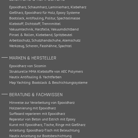
Epoxidharz
,
Schaumharz
,
Laminierharz
,
Klebeharz
Gießharz
,
Epoxidharz für Holz
,
Epoxy Systeme
Bootslack
,
Antifouling
,
Politur
,
Spachtelmasse
Klebstoff
,
Dichtstoff
,
Trennmittel
Vakuumtechnik
,
Harzfalle
,
Vakuumdichtband
Pinsel & Rollen
,
Klebeband
,
Spritzbeutel
Arbeitsschutz
,
Schutzhandschuhe
,
Atemschutz
Werkzeug
,
Scheren
,
Fasshähne
,
Spachtel
MARKEN & HERSTELLER
Epoxidharz von Sicomin
Strukturelle MMA Klebstoffe von AEC Polymers
Nautix Antifouling & Yachtfarben
Map Yachting: Bootslack & Beschichtungssysteme
BERATUNG & FACHWISSEN
Hinweise zur Verarbeitung von Epoxidharz
Holzsanierung mit Epoxidharz
Surfboard reparieren mit Epoxidharz
Reparatur von Beton und Estrich mit Epoxy
Kunst mit Epoxidharz, Tische, Ringe mit Gießharz
Anleitung: Epoxidharz-Tisch mit Beleuchtung
Nautix Anleitung zur Bootsbeschichtung