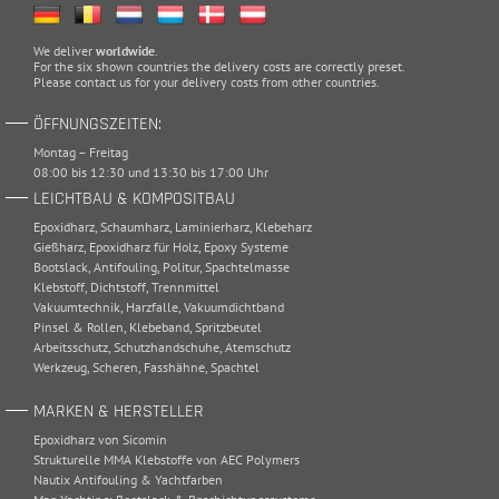
We deliver
worldwide
.
For the six shown countries the delivery costs are correctly preset.
Please
contact
us for your delivery costs from other countries.
ÖFFNUNGSZEITEN:
Montag – Freitag
08:00 bis 12:30 und 13:30 bis 17:00 Uhr
LEICHTBAU & KOMPOSITBAU
Epoxidharz
,
Schaumharz
,
Laminierharz
,
Klebeharz
Gießharz
,
Epoxidharz für Holz
,
Epoxy Systeme
Bootslack
,
Antifouling
,
Politur
,
Spachtelmasse
Klebstoff
,
Dichtstoff
,
Trennmittel
Vakuumtechnik
,
Harzfalle
,
Vakuumdichtband
Pinsel & Rollen
,
Klebeband
,
Spritzbeutel
Arbeitsschutz
,
Schutzhandschuhe
,
Atemschutz
Werkzeug
,
Scheren
,
Fasshähne
,
Spachtel
MARKEN & HERSTELLER
Epoxidharz von Sicomin
Strukturelle MMA Klebstoffe von AEC Polymers
Nautix Antifouling & Yachtfarben