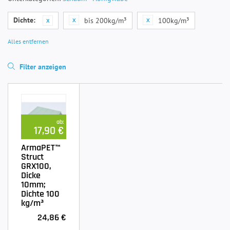
Dichte:
bis 200kg/m³
100kg/m³
Alles entfernen
Filter anzeigen
ab:
17,90 €
ArmaPET™
Struct
GRX100,
Dicke
10mm;
Dichte 100
kg/m³
24,86 €