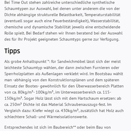
Bei Time Out stehen zahlreiche unterschiedliche synthetische
Schaumtypen zur Auswahl, bei denen unter anderem die von der
Dichte abhängige strukturelle Belastbarkeit, Temperaturstabilität
(eventuell sogar auch eine Feuerbeständigkeit), Wasserstabilität,
chemische und dynamische Stabilität jeweils eine entscheidende
Rolle spielt. Bei Bedarf stehen wir Ihnen beratend bei der Auswahl
des für Ihr Projekt geeigneten Schaumtyps gerne zur Verfügung.
Tipps
Als grobe Anhaltspunkt`*: für Sandwichmöbel lässt sich der meist
leichteste Schaumtyp wählen, der dann zwischen Furnieren oder
Sperrholzplatten als Außenlagen verklebt wird. Im Bootsbau wählt
man -abhängig von den Konstruktionsplänen und dem späteren
Einsatz der Bootes- gewöhnlich für den Überwasserbereich Platten
von ca. 80kg/m³- 100kg/m³, im Unterwasserbereich ca. 115-
150kg/m³. Sogar Holz lässt sich mit dem Hartschaum ersetzen: ab
ca. 250m³ Dichte ist das Material Schraubenauszugs-fest. Im
Vergleich dazu: Kiefer wiegt ca. 430kg/m³, zusätzlich hat Holz auch
schlechtere Schall- und Wärmeisolationswerte.
Entsprechendes ist sich im Baubereich** oder beim Bau von