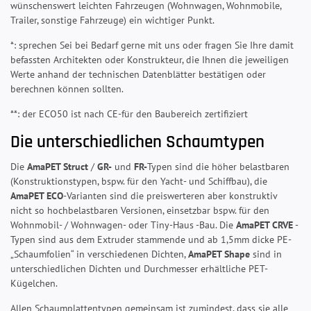
wünschenswert leichten Fahrzeugen (Wohnwagen, Wohnmobile,
Trailer, sonstige Fahrzeuge) ein wichtiger Punkt.
*: sprechen Sei bei Bedarf gerne mit uns oder fragen Sie Ihre damit
befassten Architekten oder Konstrukteur, die Ihnen die jeweiligen
Werte anhand der technischen Datenblätter bestätigen oder
berechnen können sollten.
**: der ECO50 ist nach CE-für den Baubereich zertifiziert
Die unterschiedlichen Schaumtypen
Die
AmaPET Struct
/
GR-
und
FR-
Typen sind die höher belastbaren
(Konstruktionstypen, bspw. für den Yacht- und Schiffbau), die
AmaPET ECO
-Varianten sind die preiswerteren aber konstruktiv
nicht so hochbelastbaren Versionen, einsetzbar bspw. für den
Wohnmobil- / Wohnwagen- oder Tiny-Haus -Bau. Die
AmaPET CRVE
-
Typen sind aus dem Extruder stammende und ab 1,5mm dicke PE-
„Schaumfolien“ in verschiedenen Dichten,
AmaPET Shape
sind in
unterschiedlichen Dichten und Durchmesser erhältliche PET-
Kügelchen.
Allen Schaumplattentypen gemeinsam ist zumindest, dass sie alle