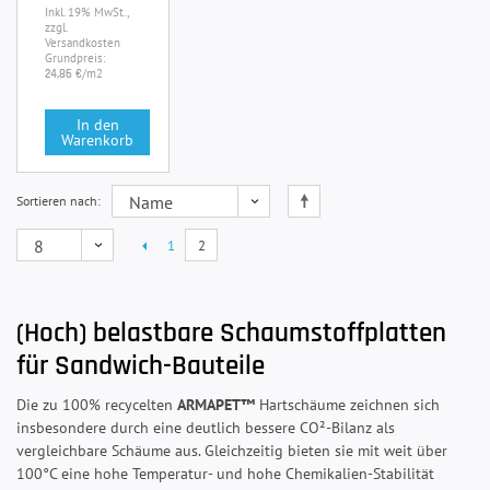
Inkl. 19% MwSt.,
zzgl.
Versandkosten
Grundpreis:
/m2
24,86 €
In den
Warenkorb
Sortieren nach
1
2
(Hoch) belastbare Schaumstoffplatten
für Sandwich-Bauteile
Die zu 100% recycelten
ARMAPET™
Hartschäume zeichnen sich
insbesondere durch eine deutlich bessere CO²-Bilanz als
vergleichbare Schäume aus. Gleichzeitig bieten sie mit weit über
100°C eine hohe Temperatur- und hohe Chemikalien-Stabilität