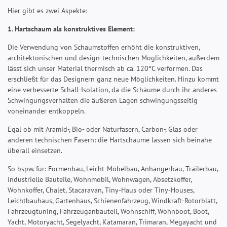
Hier gibt es zwei Aspekte:
1. Hartschaum als konstruktives Element:
Die Verwendung von Schaumstoffen erhöht die konstruktiven,
architektonischen und design-technischen Möglichkeiten, außerdem
lässt sich unser Material thermisch ab ca. 120°C verformen. Das
erschließt für das Designern ganz neue Möglichkeiten. Hinzu kommt
eine verbesserte Schall-Isolation, da die Schäume durch ihr anderes
Schwingungsverhalten die äußeren Lagen schwingungsseitig
voneinander entkoppeln.
Egal ob mit Aramid-, Bio- oder Naturfasern, Carbon-, Glas oder
anderen technischen Fasern: die Hartschäume lassen sich beinahe
überall einsetzen.
So bspw. für: Formenbau, Leicht-Möbelbau, Anhängerbau, Trailerbau,
industrielle Bauteile, Wohnmobil, Wohnwagen, Absetzkoffer,
Wohnkoffer, Chalet, Stacaravan, Tiny-Haus oder Tiny-Houses,
Leichtbauhaus, Gartenhaus, Schienenfahrzeug, Windkraft-Rotorblatt,
Fahrzeugtuning, Fahrzeuganbauteil, Wohnschiff, Wohnboot, Boot,
Yacht, Motoryacht, Segelyacht, Katamaran, Trimaran, Megayacht und