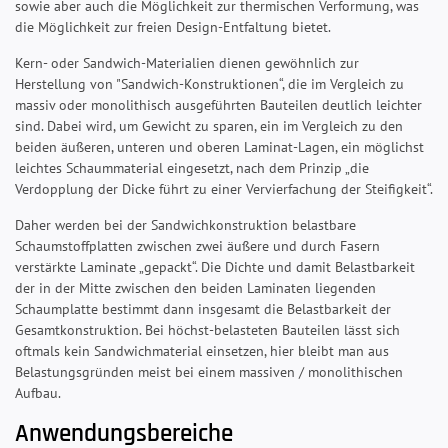
sowie aber auch die Möglichkeit zur thermischen Verformung, was
die Möglichkeit zur freien Design-Entfaltung bietet.
Kern- oder Sandwich-Materialien dienen gewöhnlich zur
Herstellung von "Sandwich-Konstruktionen“, die im Vergleich zu
massiv oder monolithisch ausgeführten Bauteilen deutlich leichter
sind. Dabei wird, um Gewicht zu sparen, ein im Vergleich zu den
beiden äußeren, unteren und oberen Laminat-Lagen, ein möglichst
leichtes Schaummaterial eingesetzt, nach dem Prinzip „die
Verdopplung der Dicke führt zu einer Vervierfachung der Steifigkeit“.
Daher werden bei der Sandwichkonstruktion belastbare
Schaumstoffplatten zwischen zwei äußere und durch Fasern
verstärkte Laminate „gepackt“. Die Dichte und damit Belastbarkeit
der in der Mitte zwischen den beiden Laminaten liegenden
Schaumplatte bestimmt dann insgesamt die Belastbarkeit der
Gesamtkonstruktion. Bei höchst-belasteten Bauteilen lässt sich
oftmals kein Sandwichmaterial einsetzen, hier bleibt man aus
Belastungsgründen meist bei einem massiven / monolithischen
Aufbau.
Anwendungsbereiche