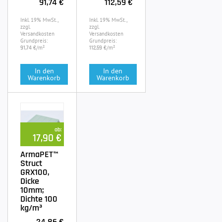
91,74 €
112,59 €
Inkl. 19% MwSt.,
Inkl. 19% MwSt.,
zzgl.
zzgl.
Versandkosten
Versandkosten
Grundpreis:
Grundpreis:
/m²
/m²
91,74 €
112,59 €
In den
In den
Warenkorb
Warenkorb
ab:
17,90 €
ArmaPET™
Struct
GRX100,
Dicke
10mm;
Dichte 100
kg/m³
24,86 €