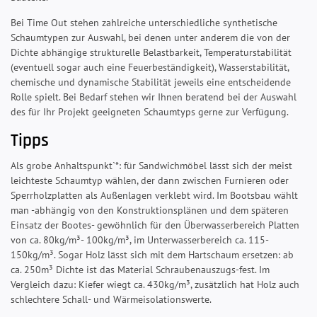
Bei Time Out stehen zahlreiche unterschiedliche synthetische
Schaumtypen zur Auswahl, bei denen unter anderem die von der
Dichte abhängige strukturelle Belastbarkeit, Temperaturstabilität
(eventuell sogar auch eine Feuerbeständigkeit), Wasserstabilität,
chemische und dynamische Stabilität jeweils eine entscheidende
Rolle spielt. Bei Bedarf stehen wir Ihnen beratend bei der Auswahl
des für Ihr Projekt geeigneten Schaumtyps gerne zur Verfügung.
Tipps
Als grobe Anhaltspunkt`*: für Sandwichmöbel lässt sich der meist
leichteste Schaumtyp wählen, der dann zwischen Furnieren oder
Sperrholzplatten als Außenlagen verklebt wird. Im Bootsbau wählt
man -abhängig von den Konstruktionsplänen und dem späteren
Einsatz der Bootes- gewöhnlich für den Überwasserbereich Platten
von ca. 80kg/m³- 100kg/m³, im Unterwasserbereich ca. 115-
150kg/m³. Sogar Holz lässt sich mit dem Hartschaum ersetzen: ab
ca. 250m³ Dichte ist das Material Schraubenauszugs-fest. Im
Vergleich dazu: Kiefer wiegt ca. 430kg/m³, zusätzlich hat Holz auch
schlechtere Schall- und Wärmeisolationswerte.