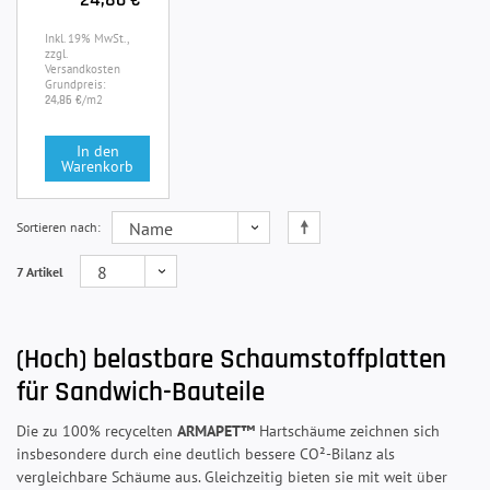
Inkl. 19% MwSt.,
zzgl.
Versandkosten
Grundpreis:
/m2
24,86 €
In den
Warenkorb
Sortieren nach
7 Artikel
(Hoch) belastbare Schaumstoffplatten
für Sandwich-Bauteile
Die zu 100% recycelten
ARMAPET™
Hartschäume zeichnen sich
insbesondere durch eine deutlich bessere CO²-Bilanz als
vergleichbare Schäume aus. Gleichzeitig bieten sie mit weit über