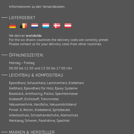
Informationen zu den
Versandkosten
.
LIEFERGEBIET
We deliver
worldwide
.
For the six shown countries the delivery costs are correctly preset.
Please
contact
us for your delivery costs from other countries.
ÖFFNUNGSZEITEN:
Montag – Freitag
08:00 bis 12:30 und 13:30 bis 17:00 Uhr
LEICHTBAU & KOMPOSITBAU
Epoxidharz
,
Schaumharz
,
Laminierharz
,
Klebeharz
Gießharz
,
Epoxidharz für Holz
,
Epoxy Systeme
Bootslack
,
Antifouling
,
Politur
,
Spachtelmasse
Klebstoff
,
Dichtstoff
,
Trennmittel
Vakuumtechnik
,
Harzfalle
,
Vakuumdichtband
Pinsel & Rollen
,
Klebeband
,
Spritzbeutel
Arbeitsschutz
,
Schutzhandschuhe
,
Atemschutz
Werkzeug
,
Scheren
,
Fasshähne
,
Spachtel
MARKEN & HERSTELLER