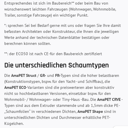
Entsprechendes ist sich im Baubereich** oder beim Bau von
wünschenswert leichten Fahrzeugen (Wohnwagen, Wohnmobile,
Trailer, sonstige Fahrzeuge) ein wichtiger Punkt.
*: sprechen Sei bei Bedarf gerne mit uns oder fragen Sie Ihre damit
befassten Architekten oder Konstrukteur, die Ihnen die jeweiligen
Werte anhand der technischen Datenblätter bestätigen oder
berechnen können sollten.
**: der ECO50 ist nach CE-für den Baubereich zertifiziert
Die unterschiedlichen Schaumtypen
Die
AmaPET Struct
/
GR-
und
FR-
Typen sind die höher belastbaren
(Konstruktionstypen, bspw. für den Yacht- und Schiffbau), die
AmaPET ECO
-Varianten sind die preiswerteren aber konstruktiv
nicht so hochbelastbaren Versionen, einsetzbar bspw. für den
Wohnmobil- / Wohnwagen- oder Tiny-Haus -Bau. Die
AmaPET CRVE
-
Typen sind aus dem Extruder stammende und ab 1,5mm dicke PE-
„Schaumfolien“ in verschiedenen Dichten,
AmaPET Shape
sind in
unterschiedlichen Dichten und Durchmesser erhältliche PET-
Kügelchen.