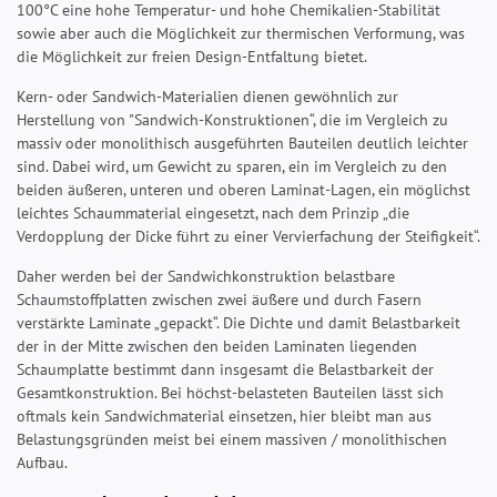
100°C eine hohe Temperatur- und hohe Chemikalien-Stabilität
sowie aber auch die Möglichkeit zur thermischen Verformung, was
die Möglichkeit zur freien Design-Entfaltung bietet.
Kern- oder Sandwich-Materialien dienen gewöhnlich zur
Herstellung von "Sandwich-Konstruktionen“, die im Vergleich zu
massiv oder monolithisch ausgeführten Bauteilen deutlich leichter
sind. Dabei wird, um Gewicht zu sparen, ein im Vergleich zu den
beiden äußeren, unteren und oberen Laminat-Lagen, ein möglichst
leichtes Schaummaterial eingesetzt, nach dem Prinzip „die
Verdopplung der Dicke führt zu einer Vervierfachung der Steifigkeit“.
Daher werden bei der Sandwichkonstruktion belastbare
Schaumstoffplatten zwischen zwei äußere und durch Fasern
verstärkte Laminate „gepackt“. Die Dichte und damit Belastbarkeit
der in der Mitte zwischen den beiden Laminaten liegenden
Schaumplatte bestimmt dann insgesamt die Belastbarkeit der
Gesamtkonstruktion. Bei höchst-belasteten Bauteilen lässt sich
oftmals kein Sandwichmaterial einsetzen, hier bleibt man aus
Belastungsgründen meist bei einem massiven / monolithischen
Aufbau.