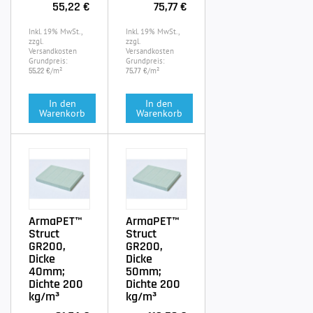
55,22 €
75,77 €
Inkl. 19% MwSt.,
Inkl. 19% MwSt.,
zzgl.
zzgl.
Versandkosten
Versandkosten
Grundpreis:
Grundpreis:
/m²
/m²
55,22 €
75,77 €
In den
In den
Warenkorb
Warenkorb
ArmaPET™
ArmaPET™
Struct
Struct
GR200,
GR200,
Dicke
Dicke
40mm;
50mm;
Dichte 200
Dichte 200
kg/m³
kg/m³