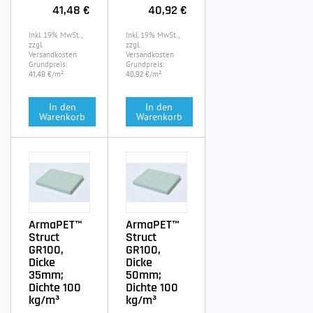
41,48 €
40,92 €
Inkl. 19% MwSt.,
Inkl. 19% MwSt.,
zzgl.
zzgl.
Versandkosten
Versandkosten
Grundpreis:
Grundpreis:
/m²
/m²
41,48 €
40,92 €
In den
In den
Warenkorb
Warenkorb
ArmaPET™
ArmaPET™
Struct
Struct
GR100,
GR100,
Dicke
Dicke
35mm;
50mm;
Dichte 100
Dichte 100
kg/m³
kg/m³