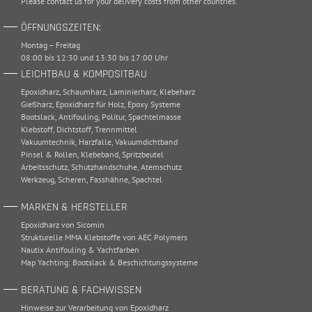
Please
contact
us for your delivery costs from other countries.
ÖFFNUNGSZEITEN:
Montag – Freitag
08:00 bis 12:30 und 13:30 bis 17:00 Uhr
LEICHTBAU & KOMPOSITBAU
Epoxidharz
,
Schaumharz
,
Laminierharz
,
Klebeharz
Gießharz
,
Epoxidharz für Holz
,
Epoxy Systeme
Bootslack
,
Antifouling
,
Politur
,
Spachtelmasse
Klebstoff
,
Dichtstoff
,
Trennmittel
Vakuumtechnik
,
Harzfalle
,
Vakuumdichtband
Pinsel & Rollen
,
Klebeband
,
Spritzbeutel
Arbeitsschutz
,
Schutzhandschuhe
,
Atemschutz
Werkzeug
,
Scheren
,
Fasshähne
,
Spachtel
MARKEN & HERSTELLER
Epoxidharz von Sicomin
Strukturelle MMA Klebstoffe von AEC Polymers
Nautix Antifouling & Yachtfarben
Map Yachting: Bootslack & Beschichtungssysteme
BERATUNG & FACHWISSEN
Hinweise zur Verarbeitung von Epoxidharz