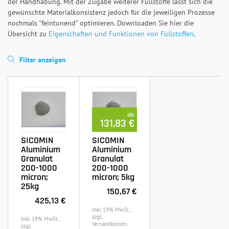
der Handhabung. Mit der Zugabe weiterer Füllstoffe lässt sich die
gewünschte Materialkonsistenz jedoch für die jeweiligen Prozesse
nochmals "feintunend" optimieren. Downloaden Sie hier die
Übersicht zu
Eigenschaften und Funktionen von Füllstoffen
.
Filter anzeigen
ab:
131,83 €
SICOMIN
SICOMIN
Aluminium
Aluminium
Granulat
Granulat
200-1000
200-1000
micron;
micron; 5kg
25kg
150,67 €
425,13 €
Inkl. 19% MwSt.,
zzgl.
Inkl. 19% MwSt.,
Versandkosten
zzgl.