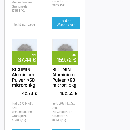
Grundpreis:
Versandkosten
/Kg
30,13 €
Grundpreis:
/Kg
17,01 €
In den
Nicht auf Lager
Warenkorb
ab:
ab:
37,44 €
159,72 €
SICOMIN
SICOMIN
Aluminium
Aluminium
Pulver <60
Pulver <60
micron; 1kg
micron; 5kg
42,78 €
182,53 €
Inkl. 19% MwSt.,
Inkl. 19% MwSt.,
zzgl.
zzgl.
Versandkosten
Versandkosten
Grundpreis:
Grundpreis:
/Kg
/Kg
42,78 €
36,51 €