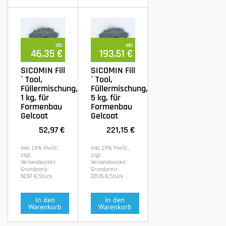
ab:
ab:
46,35 €
193,51 €
SICOMIN Fill
SICOMIN Fill
´ Tool,
´ Tool,
Füllermischung,
Füllermischung,
1 kg, für
5 kg, für
Formenbau
Formenbau
Gelcoat
Gelcoat
52,97 €
221,15 €
Inkl. 19% MwSt.,
Inkl. 19% MwSt.,
zzgl.
zzgl.
Versandkosten
Versandkosten
Grundpreis:
Grundpreis:
/Stück
/Stück
52,97 €
221,15 €
In den
In den
Warenkorb
Warenkorb