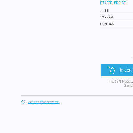
STAFFELPREISE:
1
-
11
12
-
299
Über 300
In den
Inkl. 19% MwSt., 
Grund
Auf den Wunschzettel