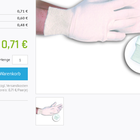
0,71 €
0,60 €
0,48 €
0,71 €
Menge
 Warenkorb
zzgl. Versandkosten
preis:
/Paar(e)
0,71 €