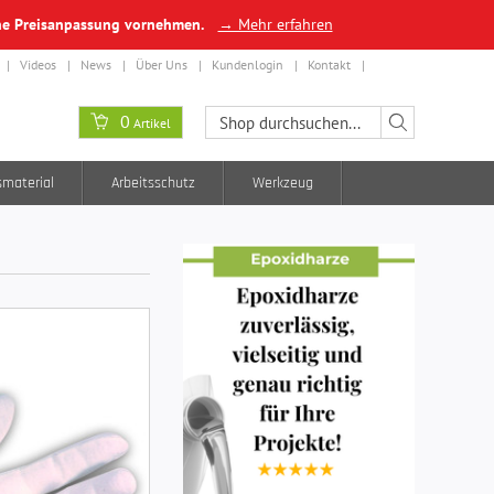
ine Preisanpassung vornehmen.
→ Mehr erfahren
Videos
News
Über Uns
Kundenlogin
Kontakt
0
Artikel
smaterial
Arbeitsschutz
Werkzeug