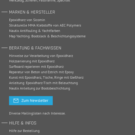
Werkzeug
,
Scheren
,
Fasshähne
,
Spachtel
MARKEN & HERSTELLER
Epoxidharz von Sicomin
Strukturelle MMA Klebstoffe von AEC Polymers
Nautix Antifouling & Yachtfarben
Map Yachting: Bootslack & Beschichtungssysteme
BERATUNG & FACHWISSEN
Hinweise zur Verarbeitung von Epoxidharz
Holzsanierung mit Epoxidharz
Surfboard reparieren mit Epoxidharz
Reparatur von Beton und Estrich mit Epoxy
Kunst mit Epoxidharz, Tische, Ringe mit Gießharz
Anleitung: Epoxidharz-Tisch mit Beleuchtung
Nautix Anleitung zur Bootsbeschichtung
Zum Newsletter
Diverse Mailinglisten nach Interesse.
HILFE & INFOS
Hilfe zur Bestellung