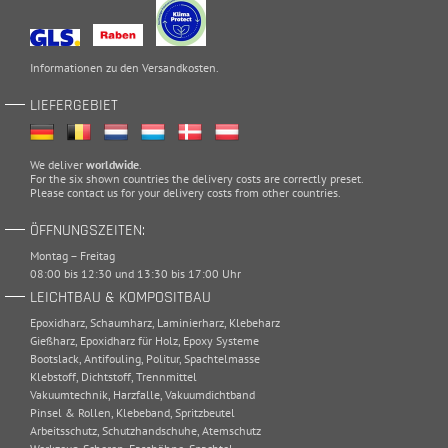
Informationen zu den
Versandkosten
.
LIEFERGEBIET
We deliver
worldwide
.
For the six shown countries the delivery costs are correctly preset.
Please
contact
us for your delivery costs from other countries.
ÖFFNUNGSZEITEN:
Montag – Freitag
08:00 bis 12:30 und 13:30 bis 17:00 Uhr
LEICHTBAU & KOMPOSITBAU
Epoxidharz
,
Schaumharz
,
Laminierharz
,
Klebeharz
Gießharz
,
Epoxidharz für Holz
,
Epoxy Systeme
Bootslack
,
Antifouling
,
Politur
,
Spachtelmasse
Klebstoff
,
Dichtstoff
,
Trennmittel
Vakuumtechnik
,
Harzfalle
,
Vakuumdichtband
Pinsel & Rollen
,
Klebeband
,
Spritzbeutel
Arbeitsschutz
,
Schutzhandschuhe
,
Atemschutz