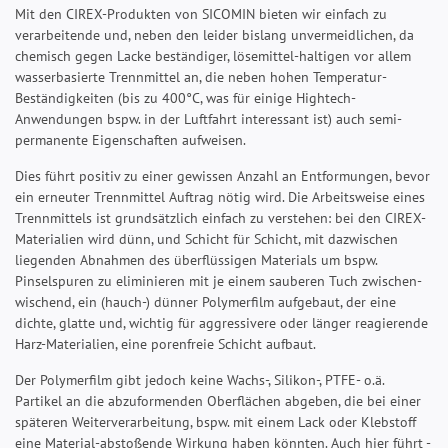
Mit den CIREX-Produkten von SICOMIN bieten wir einfach zu
verarbeitende und, neben den leider bislang unvermeidlichen, da
chemisch gegen Lacke beständiger, lösemittel-haltigen vor allem
wasserbasierte Trennmittel an, die neben hohen Temperatur-
Beständigkeiten (bis zu 400°C, was für einige Hightech-
Anwendungen bspw. in der Luftfahrt interessant ist) auch semi-
permanente Eigenschaften aufweisen.
Dies führt positiv zu einer gewissen Anzahl an Entformungen, bevor
ein erneuter Trennmittel Auftrag nötig wird. Die Arbeitsweise eines
Trennmittels ist grundsätzlich einfach zu verstehen: bei den CIREX-
Materialien wird dünn, und Schicht für Schicht, mit dazwischen
liegenden Abnahmen des überflüssigen Materials um bspw.
Pinselspuren zu eliminieren mit je einem sauberen Tuch zwischen-
wischend, ein (hauch-) dünner Polymerfilm aufgebaut, der eine
dichte, glatte und, wichtig für aggressivere oder länger reagierende
Harz-Materialien, eine porenfreie Schicht aufbaut.
Der Polymerfilm gibt jedoch keine Wachs-, Silikon-, PTFE- o.ä.
Partikel an die abzuformenden Oberflächen abgeben, die bei einer
späteren Weiterverarbeitung, bspw. mit einem Lack oder Klebstoff
eine Material-abstoßende Wirkung haben könnten. Auch hier führt -