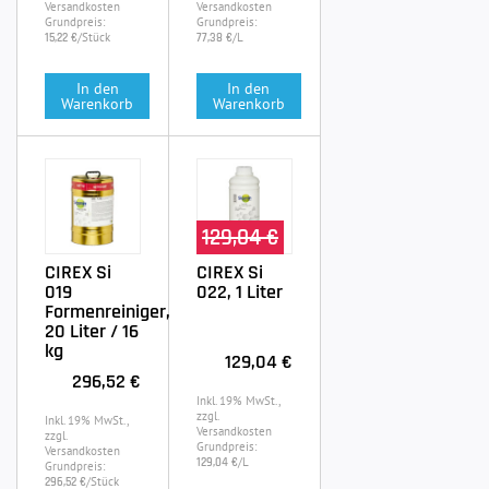
Versandkosten
Versandkosten
Grundpreis:
Grundpreis:
/Stück
/L
15,22 €
77,38 €
In den
In den
Warenkorb
Warenkorb
129,04 €
CIREX Si
CIREX Si
019
022, 1 Liter
Formenreiniger,
20 Liter / 16
kg
129,04 €
296,52 €
Inkl. 19% MwSt.,
zzgl.
Inkl. 19% MwSt.,
Versandkosten
zzgl.
Grundpreis:
Versandkosten
/L
129,04 €
Grundpreis:
/Stück
296,52 €