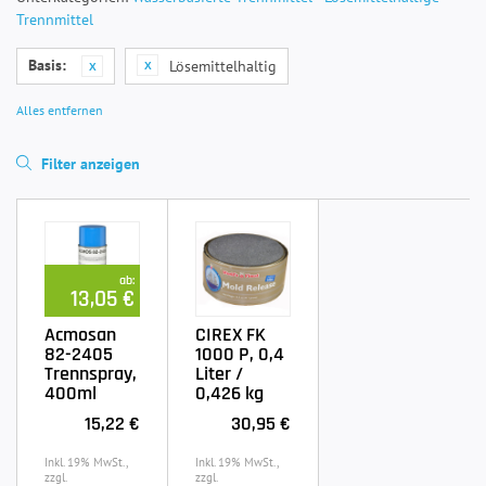
Trennmittel
Basis:
Lösemittelhaltig
Alles entfernen
Filter anzeigen
ab:
13,05 €
Acmosan
CIREX FK
82-2405
1000 P, 0,4
Trennspray,
Liter /
400ml
0,426 kg
15,22 €
30,95 €
Inkl. 19% MwSt.,
Inkl. 19% MwSt.,
zzgl.
zzgl.