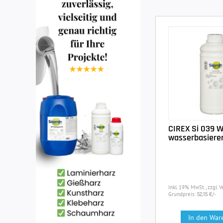
CIREX Si 039 WB
wasserbasiere
Inkl. 19% MwSt., zzgl. 
Grundpreis:
/-
52,15 €
In den War