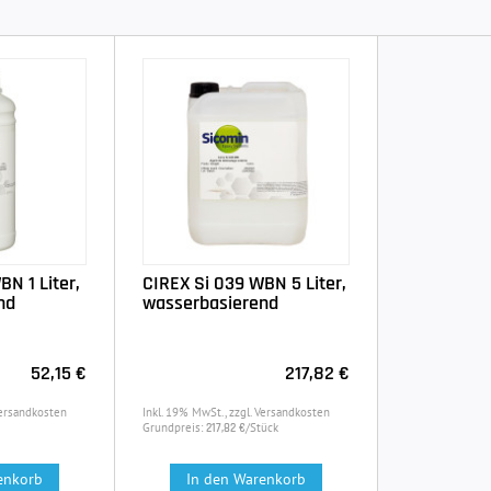
N 1 Liter,
CIREX Si 039 WBN 5 Liter,
nd
wasserbasierend
52,15 €
217,82 €
Versandkosten
Inkl. 19% MwSt., zzgl. Versandkosten
Grundpreis:
/Stück
217,82 €
enkorb
In den Warenkorb