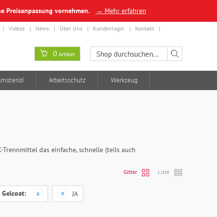
ine Preisanpassung vornehmen.
→ Mehr erfahren
Videos
News
Über Uns
Kundenlogin
Kontakt
0
Artikel
smaterial
Arbeitsschutz
Werkzeug
Trennmittel das einfache, schnelle (teils auch
Gitter
Liste
 Gelcoat:
JA