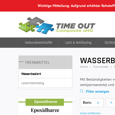
Wichtige Mitteilung: Aufgrund erhöhter Rohstof
Verbundwerkstoffe
Lack & Antifouling
Dichtst
WASSERB
TRENNMITTEL
Home
Trennmittel
Wasserbasiert
Mit Beständigkeiten vo
Lösemittelhaltig
semipermanente) und 
Filter anzeigen
Basis:
Alles entfernen