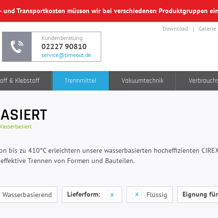
f- und Transportkosten müssen wir bei verschiedenen Produktgruppen e
Download
Galerie
Kundenberatung:
02227 90810
service@timeout.de
off & Klebstoff
Trennmittel
Vakuumtechnik
Verbrauch
ASIERT
Wasserbasiert
n bis zu 410°C erleichtern unsere wasserbasierten hocheffizienten CIREX-
effektive Trennen von Formen und Bauteilen.
Lieferform:
Eignung für
Wasserbasierend
Flüssig