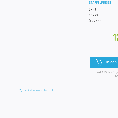
STAFFELPREISE:
1
-
49
50
-
99
Über 100
1
In den
Inkl. 19% MwSt., 
Gr
Auf den Wunschzettel