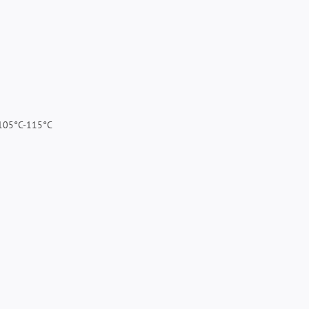
+105°C-115°C