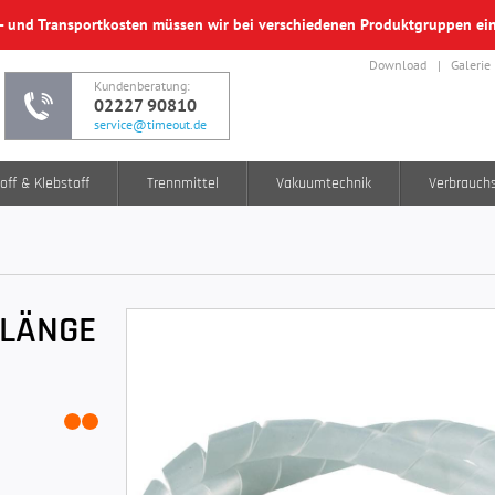
f- und Transportkosten müssen wir bei verschiedenen Produktgruppen e
Download
Galerie
Kundenberatung:
02227 90810
service@timeout.de
off & Klebstoff
Trennmittel
Vakuumtechnik
Verbrauch
GLÄNGE