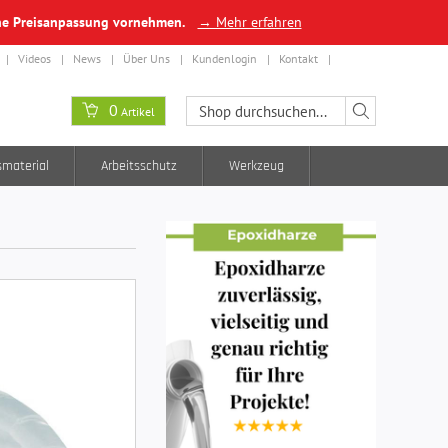
ine Preisanpassung vornehmen.
→ Mehr erfahren
Videos
News
Über Uns
Kundenlogin
Kontakt
0
Artikel
smaterial
Arbeitsschutz
Werkzeug