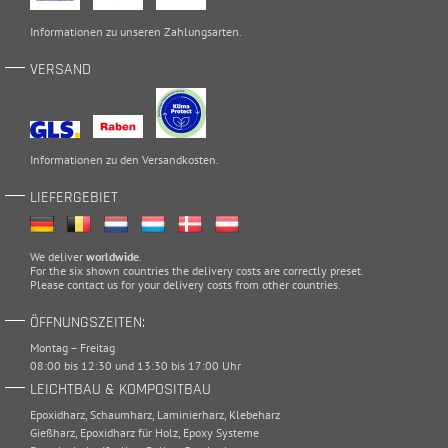
Informationen zu unseren
Zahlungsarten
.
VERSAND
Informationen zu den
Versandkosten
.
LIEFERGEBIET
We deliver
worldwide
.
For the six shown countries the delivery costs are correctly preset.
Please
contact
us for your delivery costs from other countries.
ÖFFNUNGSZEITEN:
Montag – Freitag
08:00 bis 12:30 und 13:30 bis 17:00 Uhr
LEICHTBAU & KOMPOSITBAU
Epoxidharz
,
Schaumharz
,
Laminierharz
,
Klebeharz
Gießharz
,
Epoxidharz für Holz
,
Epoxy Systeme