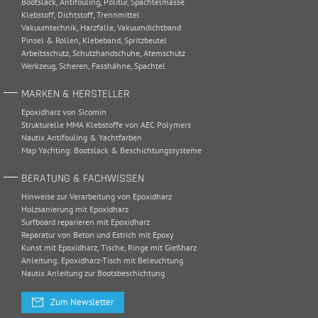
Bootslack
,
Antifouling
,
Politur
,
Spachtelmasse
Klebstoff
,
Dichtstoff
,
Trennmittel
Vakuumtechnik
,
Harzfalle
,
Vakuumdichtband
Pinsel & Rollen
,
Klebeband
,
Spritzbeutel
Arbeitsschutz
,
Schutzhandschuhe
,
Atemschutz
Werkzeug
,
Scheren
,
Fasshähne
,
Spachtel
MARKEN & HERSTELLER
Epoxidharz von Sicomin
Strukturelle MMA Klebstoffe von AEC Polymers
Nautix Antifouling & Yachtfarben
Map Yachting: Bootslack & Beschichtungssysteme
BERATUNG & FACHWISSEN
Hinweise zur Verarbeitung von Epoxidharz
Holzsanierung mit Epoxidharz
Surfboard reparieren mit Epoxidharz
Reparatur von Beton und Estrich mit Epoxy
Kunst mit Epoxidharz, Tische, Ringe mit Gießharz
Anleitung: Epoxidharz-Tisch mit Beleuchtung
Nautix Anleitung zur Bootsbeschichtung
Zum Newsletter