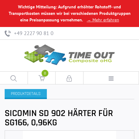
Wichtige Mitteilung: Aufgrund erhöhter Rohstoff- und
Transportkosten müssen wir bei verschiedenen Produktgruppen
eine Preisanpassung vornehmen.
→ Mehr erfahren
+49 2227 90 81 0
0
PRODUKTDETAILS
SICOMIN SD 902 HÄRTER FÜR
SG166, 0,96KG