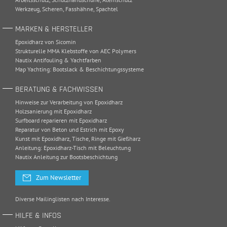
Werkzeug
,
Scheren
,
Fasshähne
,
Spachtel
MARKEN & HERSTELLER
Epoxidharz von Sicomin
Strukturelle MMA Klebstoffe von AEC Polymers
Nautix Antifouling & Yachtfarben
Map Yachting: Bootslack & Beschichtungssysteme
BERATUNG & FACHWISSEN
Hinweise zur Verarbeitung von Epoxidharz
Holzsanierung mit Epoxidharz
Surfboard reparieren mit Epoxidharz
Reparatur von Beton und Estrich mit Epoxy
Kunst mit Epoxidharz, Tische, Ringe mit Gießharz
Anleitung: Epoxidharz-Tisch mit Beleuchtung
Nautix Anleitung zur Bootsbeschichtung
Zum Newsletter
Diverse Mailinglisten nach Interesse.
HILFE & INFOS