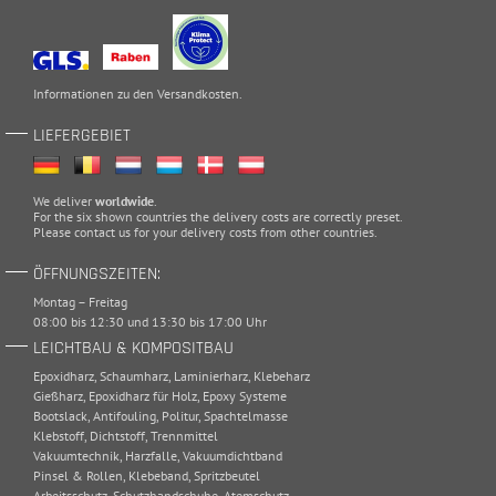
Informationen zu den
Versandkosten
.
LIEFERGEBIET
We deliver
worldwide
.
For the six shown countries the delivery costs are correctly preset.
Please
contact
us for your delivery costs from other countries.
ÖFFNUNGSZEITEN:
Montag – Freitag
08:00 bis 12:30 und 13:30 bis 17:00 Uhr
LEICHTBAU & KOMPOSITBAU
Epoxidharz
,
Schaumharz
,
Laminierharz
,
Klebeharz
Gießharz
,
Epoxidharz für Holz
,
Epoxy Systeme
Bootslack
,
Antifouling
,
Politur
,
Spachtelmasse
Klebstoff
,
Dichtstoff
,
Trennmittel
Vakuumtechnik
,
Harzfalle
,
Vakuumdichtband
Pinsel & Rollen
,
Klebeband
,
Spritzbeutel
Arbeitsschutz
,
Schutzhandschuhe
,
Atemschutz