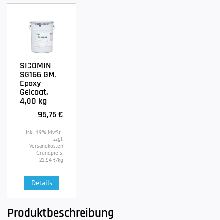
SICOMIN
SG166 GM,
Epoxy
Gelcoat,
4,00 kg
95,75 €
Inkl. 19% MwSt.,
zzgl.
Versandkosten
Grundpreis:
/kg
23,94 €
Details
Produktbeschreibung