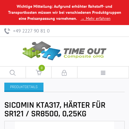
Wichtige Mitteilung: Aufgrund erhöhter Rohstoff- und
Transportkosten müssen wir bei verschiedenen Produktgruppen
eine Preisanpassung vornehmen.
→ Mehr erfahren
+49 2227 90 81 0
0
PRODUKTDETAILS
SICOMIN KTA317, HÄRTER FÜR
SR121 / SR8500, 0,25KG