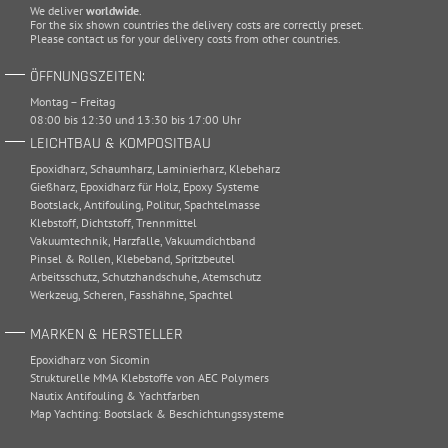
We deliver
worldwide
.
For the six shown countries the delivery costs are correctly preset.
Please
contact
us for your delivery costs from other countries.
ÖFFNUNGSZEITEN:
Montag – Freitag
08:00 bis 12:30 und 13:30 bis 17:00 Uhr
LEICHTBAU & KOMPOSITBAU
Epoxidharz
,
Schaumharz
,
Laminierharz
,
Klebeharz
Gießharz
,
Epoxidharz für Holz
,
Epoxy Systeme
Bootslack
,
Antifouling
,
Politur
,
Spachtelmasse
Klebstoff
,
Dichtstoff
,
Trennmittel
Vakuumtechnik
,
Harzfalle
,
Vakuumdichtband
Pinsel & Rollen
,
Klebeband
,
Spritzbeutel
Arbeitsschutz
,
Schutzhandschuhe
,
Atemschutz
Werkzeug
,
Scheren
,
Fasshähne
,
Spachtel
MARKEN & HERSTELLER
Epoxidharz von Sicomin
Strukturelle MMA Klebstoffe von AEC Polymers
Nautix Antifouling & Yachtfarben
Map Yachting: Bootslack & Beschichtungssysteme