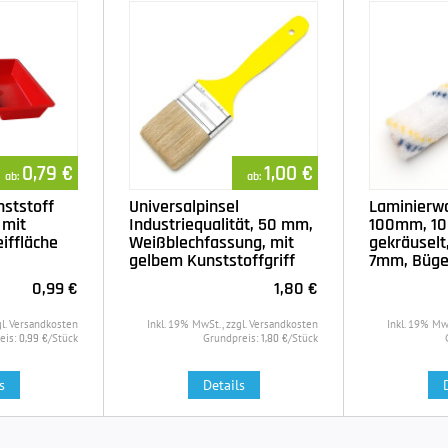
0,79 €
1,00 €
ab:
ab:
ststoff
Universalpinsel
Laminierw
 mit
Industriequalität, 50 mm,
100mm, 10 
iffläche
Weißblechfassung, mit
gekräuselt
gelbem Kunststoffgriff
7mm, Büge
0,99 €
1,80 €
gl. Versandkosten
Inkl. 19% MwSt., zzgl. Versandkosten
Inkl. 19% Mw
eis:
/Stück
Grundpreis:
/Stück
0,99 €
1,80 €
s
Details