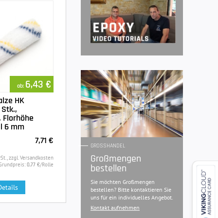
6,43 €
ab:
alze HK
Stk.,
, Florhöhe
l 6 mm
7,71 €
GROSSHANDEL
Großmengen
St., zzgl. Versandkosten
Grundpreis:
/Rolle
0,77 €
bestellen
Sie möchten Großmengen
Details
bestellen? Bitte kontaktieren Sie
uns für ein individuelles Angebot.
Kontakt aufnehmen