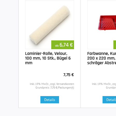
6,74 €
ab:
Laminier-Rolle, Velour,
Farbwanne, Kun
100 mm, 10 Stk., Bügel 6
200 x 220 mm,
mm
schräger Abstre
7,75 €
Inkl. 19% MwSt., zzgl. Versandkosten
Inkl. 19% MwSt., zz
Grundpreis:
/Packungen(t)
Grundpr
7,75 €
Details
Detail