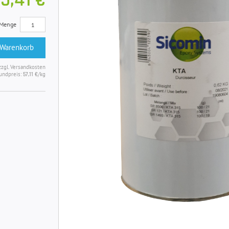
5,41 €
Menge
 Warenkorb
zzgl. Versandkosten
undpreis:
/kg
57,11 €