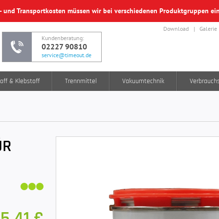
f- und Transportkosten müssen wir bei verschiedenen Produktgruppen e
Download
Galerie
Kundenberatung:
02227 90810
service@timeout.de
off & Klebstoff
Trennmittel
Vakuumtechnik
Verbrauch
ÜR