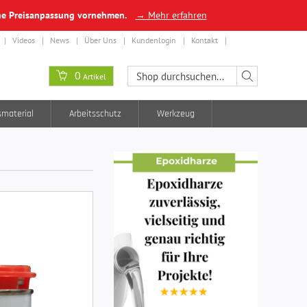
ine Preisanpassung vornehmen.
→ Mehr erfahren
Videos
News
Über Uns
Kundenlogin
Kontakt
0
Artikel
smaterial
Arbeitsschutz
Werkzeug