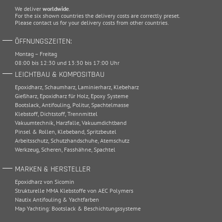
We deliver
worldwide
.
For the six shown countries the delivery costs are correctly preset.
Please
contact
us for your delivery costs from other countries.
ÖFFNUNGSZEITEN:
Montag – Freitag
08:00 bis 12:30 und 13:30 bis 17:00 Uhr
LEICHTBAU & KOMPOSITBAU
Epoxidharz
,
Schaumharz
,
Laminierharz
,
Klebeharz
Gießharz
,
Epoxidharz für Holz
,
Epoxy Systeme
Bootslack
,
Antifouling
,
Politur
,
Spachtelmasse
Klebstoff
,
Dichtstoff
,
Trennmittel
Vakuumtechnik
,
Harzfalle
,
Vakuumdichtband
Pinsel & Rollen
,
Klebeband
,
Spritzbeutel
Arbeitsschutz
,
Schutzhandschuhe
,
Atemschutz
Werkzeug
,
Scheren
,
Fasshähne
,
Spachtel
MARKEN & HERSTELLER
Epoxidharz von Sicomin
Strukturelle MMA Klebstoffe von AEC Polymers
Nautix Antifouling & Yachtfarben
Map Yachting: Bootslack & Beschichtungssysteme