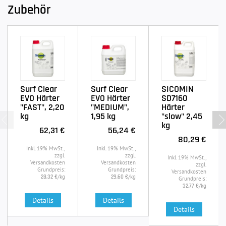
Zubehör
Surf Clear
Surf Clear
SICOMIN
EVO Härter
EVO Härter
SD7160
"FAST", 2,20
"MEDIUM",
Härter
kg
1,95 kg
"slow" 2,45
kg
62,31 €
56,24 €
80,29 €
Inkl. 19% MwSt.,
Inkl. 19% MwSt.,
zzgl.
zzgl.
Inkl. 19% MwSt.,
Versandkosten
Versandkosten
zzgl.
Grundpreis:
Grundpreis:
Versandkosten
/kg
/kg
28,32 €
29,60 €
Grundpreis:
/kg
32,77 €
Details
Details
Details